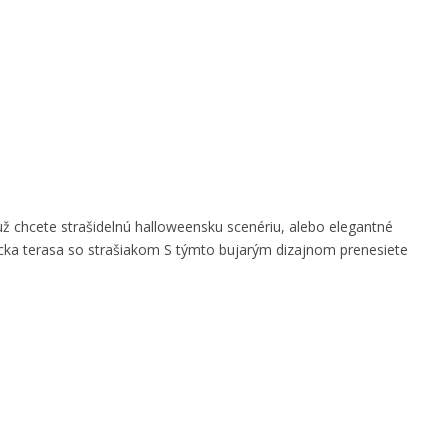
 už chcete strašidelnú halloweensku scenériu, alebo elegantné
cka terasa so strašiakom S týmto bujarým dizajnom prenesiete