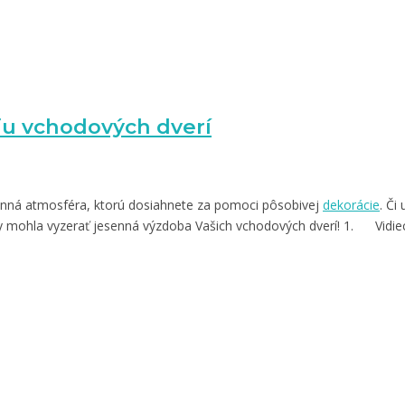
iu vchodových dverí
esenná atmosféra, ktorú dosiahnete za pomoci pôsobivej
dekorácie
. Či
y mohla vyzerať jesenná výzdoba Vašich vchodových dverí! 1. Vidie