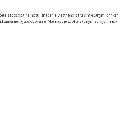
cete zapôsobiť na hostí, zriadenie vlastného baru s miešanými drinka
udržiavanie, aj zásobovanie. Aké nápoje zvoliť? Skvelým zdrojom inšp