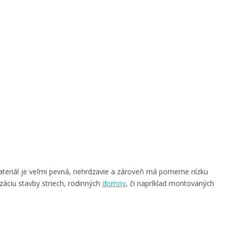
ateriál je veľmi pevná, nehrdzavie a zároveň má pomerne nízku
záciu stavby striech, rodinných
domov
, či napríklad montovaných