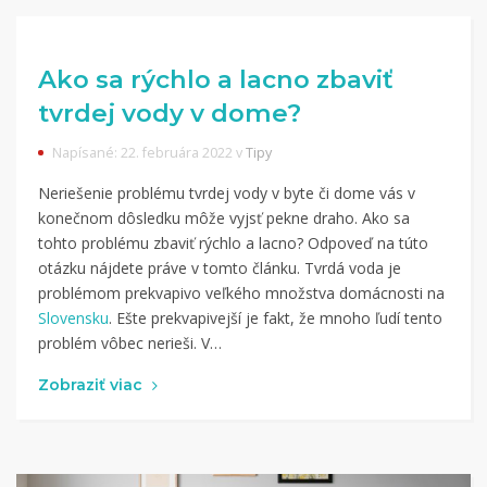
Ako sa rýchlo a lacno zbaviť
tvrdej vody v dome?
Napísané: 22. februára 2022 v
Tipy
Neriešenie problému tvrdej vody v byte či dome vás v
konečnom dôsledku môže vyjsť pekne draho. Ako sa
tohto problému zbaviť rýchlo a lacno? Odpoveď na túto
otázku nájdete práve v tomto článku. Tvrdá voda je
problémom prekvapivo veľkého množstva domácnosti na
Slovensku
. Ešte prekvapivejší je fakt, že mnoho ľudí tento
problém vôbec nerieši. V…
Zobraziť viac