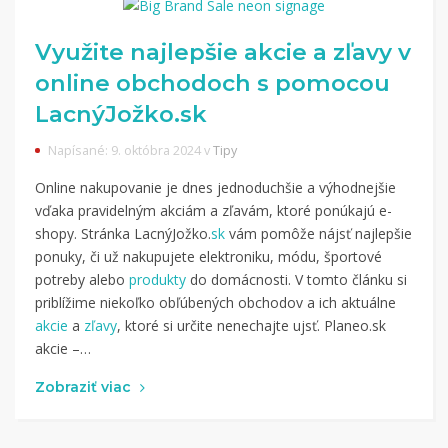
Využite najlepšie akcie a zľavy v
online obchodoch s pomocou
LacnýJožko.sk
Napísané: 9. októbra 2024 v
Tipy
Online nakupovanie je dnes jednoduchšie a výhodnejšie
vďaka pravidelným akciám a zľavám, ktoré ponúkajú e-
shopy. Stránka LacnýJožko.
sk
vám pomôže nájsť najlepšie
ponuky, či už nakupujete elektroniku, módu, športové
potreby alebo
produkty
do domácnosti. V tomto článku si
priblížime niekoľko obľúbených obchodov a ich aktuálne
akcie
a
zľavy
, ktoré si určite nenechajte ujsť. Planeo.sk
akcie –…
Zobraziť viac