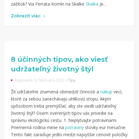
zážitok? Via Ferrata Komín na Skalke
Skalka
je…
Zobraziť viac
8 účinných tipov, ako viesť
udržateľný životný štýl
Napísané: 6. februára 2022 v
Tipy
Žiť udržateľne znamená obmedziť činnosti a
nákup
vecí,
ktoré za sebou zanechávajú uhlíkovú stopu. Akým
spôsobom treba premýšľať, aby ste viedli udržateľný
životný štýl? Osem overených tipov vás privedie na
správnu ekologickú cestu. 1. Neplytvajte potravinami
Priemerná rodina minie na
potraviny
stovky eur mesačne.
Tento fakt zaraďuje jedlo medzi najvyššie cenové položky