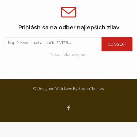
Prihlásiť sa na odber najlepších zľiav
ODOSLAŤ
Nezasielame spam
© Designed With Love By SpoonThemes