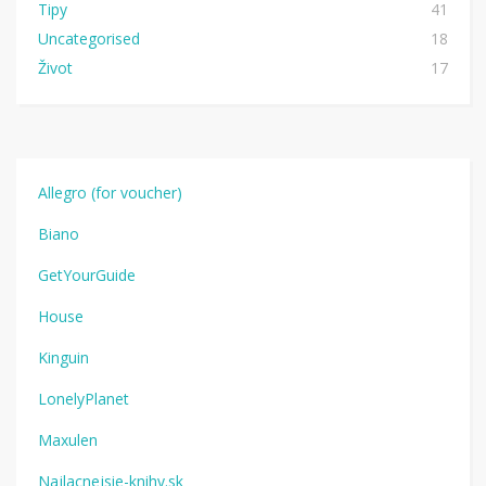
Tipy
41
Uncategorised
18
Život
17
Allegro (for voucher)
Biano
GetYourGuide
House
Kinguin
LonelyPlanet
Maxulen
Najlacnejsie-knihy.sk