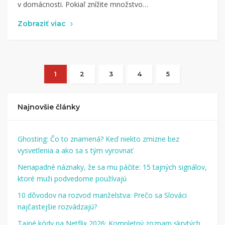
v domácnosti. Pokiaľ znížite množstvo…
Zobraziť viac
1
2
3
4
5
Najnovšie články
Ghosting: Čo to znamená? Keď niekto zmizne bez
vysvetlenia a ako sa s tým vyrovnať
Nenapadné náznaky, že sa mu páčite: 15 tajných signálov,
ktoré muži podvedome používajú
10 dôvodov na rozvod manželstva: Prečo sa Slováci
najčastejšie rozvádzajú?
Tajné kódy na Netflix 2026: Kompletný zoznam skrytých