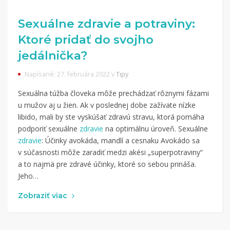
Sexuálne zdravie a potraviny:
Ktoré pridať do svojho
jedálnička?
Napísané: 27. februára 2022 v
Tipy
Sexuálna túžba človeka môže prechádzať rôznymi fázami
u mužov aj u žien. Ak v poslednej dobe zažívate nízke
libido, mali by ste vyskúšať zdravú stravu, ktorá pomáha
podporiť sexuálne
zdravie
na optimálnu úroveň. Sexuálne
zdravie
: Účinky avokáda, mandlí a cesnaku Avokádo sa
v súčasnosti môže zaradiť medzi akési „superpotraviny“
a to najmä pre zdravé účinky, ktoré so sebou prináša.
Jeho…
Zobraziť viac