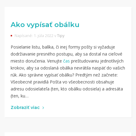
Ako vypísať obálku
Napísané: 1. júla 2022 v
Tipy
Posielanie listu, balíka, či inej formy pošty si vyžaduje
dodržiavanie presného postupu, aby sa dostal na cieľové
miesto doručenia. Venujte
čas
preštudovaniu jednotlivých
krokov, aby sa odoslaná obálka nevrátila naspäť do vašich
rúk. Ako správne vypísať obálku? Predtým než začnete:
Všeobecné pravidlá Pošta vo všeobecnosti obsahuje
adresu odosielateľa (ten, kto obálku odosiela) a adresáta
(ten, ku…
Zobraziť viac