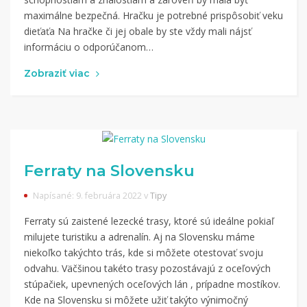
maximálne bezpečná. Hračku je potrebné prispôsobiť veku
dieťaťa Na hračke či jej obale by ste vždy mali nájsť
informáciu o odporúčanom…
Zobraziť viac
Ferraty na Slovensku
Napísané: 9. februára 2022 v
Tipy
Ferraty sú zaistené lezecké trasy, ktoré sú ideálne pokiaľ
milujete turistiku a adrenalín. Aj na Slovensku máme
niekoľko takýchto trás, kde si môžete otestovať svoju
odvahu. Väčšinou takéto trasy pozostávajú z oceľových
stúpačiek, upevnených oceľových lán , prípadne mostíkov.
Kde na Slovensku si môžete užiť takýto výnimočný