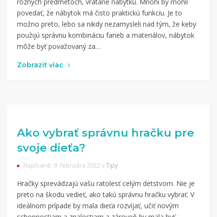
rôznych predmetoch, vrátane nábytku. Mnohí by mohli
povedať, že nábytok má čisto praktickú funkciu. Je to
možno preto, lebo sa nikdy nezamysleli nad tým, že keby
použijú správnu kombináciu farieb a materiálov, nábytok
môže byť považovaný za…
Zobraziť viac
Ako vybrať správnu hračku pre
svoje dieťa?
Napísané: 9. februára 2022 v
Tipy
Hračky sprevádzajú vašu ratolesť celým detstvom. Nie je
preto na škodu vedieť, ako takú správnu hračku vybrať. V
ideálnom prípade by mala dieťa rozvíjať, učiť novým
schopnostiam a znalostiam a zároveň by mala byť