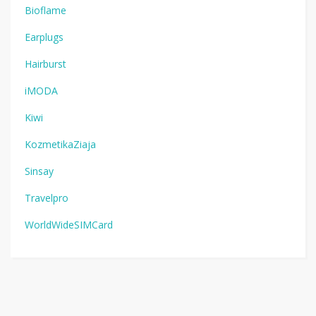
Bioflame
Earplugs
Hairburst
iMODA
Kiwi
KozmetikaZiaja
Sinsay
Travelpro
WorldWideSIMCard