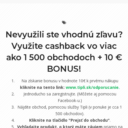
Nevyužili ste vhodnú zľavu?
Využite cashback vo viac
ako 1 500 obchodoch +
10 €
BONUS!
Na získanie bonusu v hodnote 10€ k prvému nákupu
kliknite na tento link:
www.tipli.sk/odporucanie
.
Jednoducho sa zaregistrujte. (Môžete aj pomocou
Facebook-u.)
Nájdite obchod, pomocou služby Tipli (v ponuke je cca 1
500 obchodov).
Kliknite na tlačidlo "Prejsť do obchodu"
.
Vyhľadajte produkt, o ktorý máte záujem
priamo na