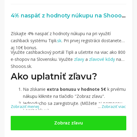
4% naspäť z hodnoty núkupu na Shooos.sk
Získajte 4% naspäť z hodnoty núkupu na pri využití
cashback systému Tipli.
sk
. Pri prvej registrácii dostanete
aj 10€ bonus.
Využite cashbackový portál Tipli a ušetrite na viac ako 800
e-shopov na Slovensku. Využite
zľavy
a
zľavové kódy
na
Shooos.sk.
Ako uplatniť zľavu?
Na získanie
extra bonusu v hodnote 5€
k prvému
nákupu kliknite na tlačidlo "Zobraz zľavu".
Jednoducho sa zaregistrujte. (Môžete aj pomocou
Zobraziť menej
...
Zobraziť viac
Facebook-u.)
Jednoducho si
nájdite obchod, pomocou služby
Zobraz zľavu
Tipli
(v ponuke je cca 1 500 obchodov).
Kliknite na tlačidlo „Nakupovať“.
(Následne