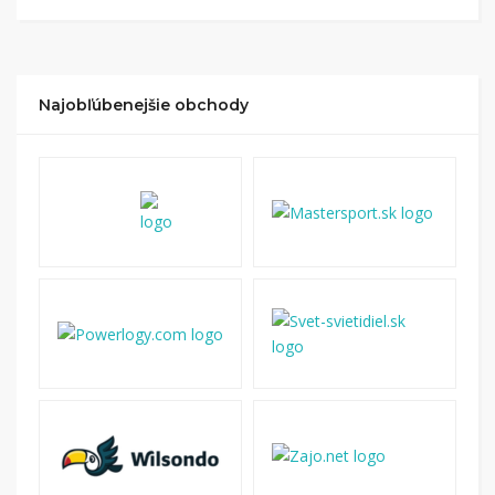
budete presmerovaný na stránku kde zrealizujete
nákup
.
Hotovo!
Na vašom účte na Tipli budete vidieť,
koľko sa vám z nákupu vrátilo. Po potvrdení
Najobľúbenejšie obchody
nákupu, si tieto peniaze môžete dať hneď vyplatiť
na váš bankový účet.