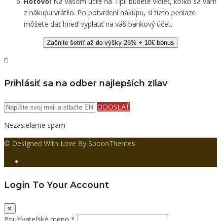
Hotovo!
Na vašom účte na Tipli budete vidieť, koľko sa vám
z nákupu vrátilo. Po potvrdení nákupu, si tieto peniaze
môžete dať hneď vyplatiť na váš bankový účet.
Začnite šetriť až do výšky 25% + 10€ bonus
Prihlásiť sa na odber najlepších zľiav
ODOSLAŤ
Nezasielame spam
© Designed With Love By SpoonThemes
Login To Your Account
×
Používateľské meno *