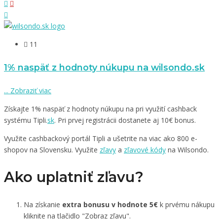
11
1% naspäť z hodnoty núkupu na wilsondo.sk
...
Zobraziť viac
Získajte 1% naspäť z hodnoty núkupu na pri využití cashback
systému Tipli.
sk
. Pri prvej registrácii dostanete aj 10€ bonus.
Využite cashbackový portál Tipli a ušetrite na viac ako 800 e-
shopov na Slovensku. Využite
zľavy
a
zľavové kódy
na Wilsondo.
Ako uplatniť zľavu?
Na získanie
extra bonusu v hodnote 5€
k prvému nákupu
kliknite na tlačidlo "Zobraz zľavu".