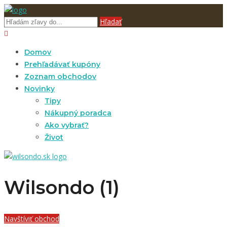
Hľadať
Domov
Prehľadávať kupóny
Zoznam obchodov
Novinky
Tipy
Nákupný poradca
Ako vybrať?
Život
Wilsondo (1)
Navštíviť obchod