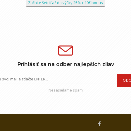
Začnite šetriť až do výšky 25% + 10€ bonus
Prihlásiť sa na odber najlepších zľiav
ODO
Nezasielame spam