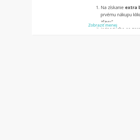
Na získanie
extra 
prvému nákupu klikn
zľavu".
Zobraziť menej
Jednoducho sa zareg
pomocou Facebook
Jednoducho si
náj
služby Tipli
(v pon
Kliknite na tlači
budete presmerova
zrealizujete
nákup
.
Hotovo!
Na vašom ú
koľko sa vám z náku
nákupu, si tieto p
vyplatiť na váš ban