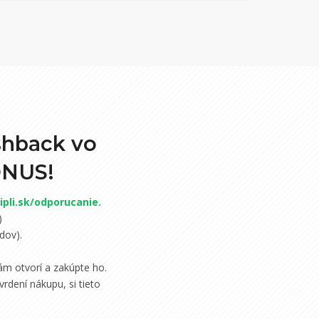
shback vo
ONUS!
pli.sk/odporucanie
.
)
dov).
m otvorí a zakúpte ho.
rdení nákupu, si tieto