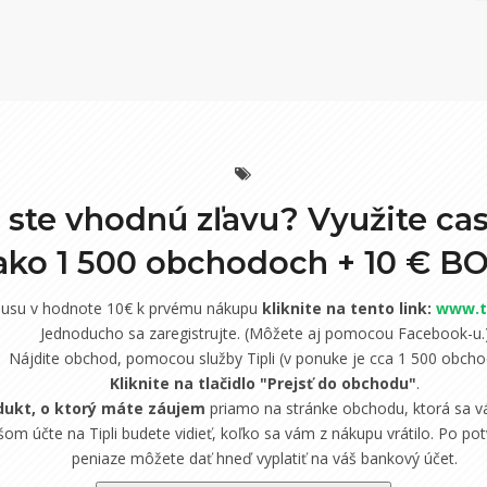
i ste vhodnú zľavu? Využite ca
 ako 1 500 obchodoch +
10 € B
nusu v hodnote 10€ k prvému nákupu
kliknite na tento link:
www.ti
Jednoducho sa zaregistrujte. (Môžete aj pomocou Facebook-u.
Nájdite obchod, pomocou služby Tipli (v ponuke je cca 1 500 obcho
Kliknite na tlačidlo "Prejsť do obchodu"
.
dukt, o ktorý máte záujem
priamo na stránke obchodu, ktorá sa vá
om účte na Tipli budete vidieť, koľko sa vám z nákupu vrátilo. Po potv
peniaze môžete dať hneď vyplatiť na váš bankový účet.