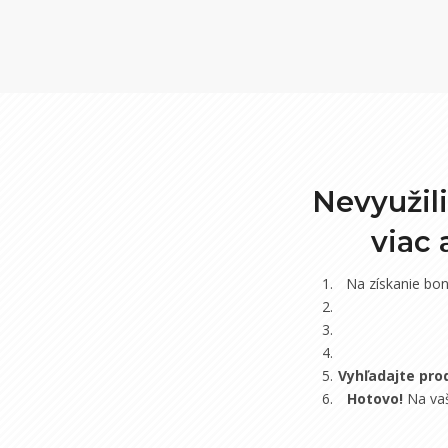
Nevyužil
viac
Na získanie bo
Vyhľadajte pro
Hotovo!
Na vaš