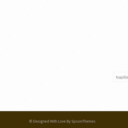
© Designed With Love By SpoonThemes