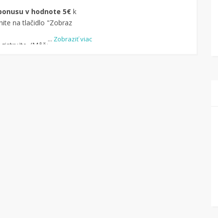
bonusu v hodnote 5€
k
ite na tlačidlo "Zobraz
...
Zobraziť viac
istrujte. (Môžete aj
-u.)
dite obchod, pomocou
uke je cca 1 500 obchodov).
dlo „Nakupovať“.
(Následne
ný na stránku kde
čte na Tipli budete vidieť,
pu vrátilo. Po potvrdení
eniaze môžete dať hneď
kový účet.