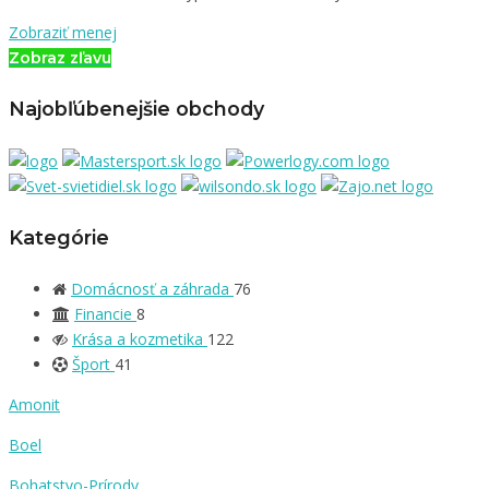
Zobraziť menej
Zobraz zľavu
Najobľúbenejšie obchody
Kategórie
Domácnosť a záhrada
76
Financie
8
Krása a kozmetika
122
Šport
41
Amonit
Boel
Bohatstvo-Prírody