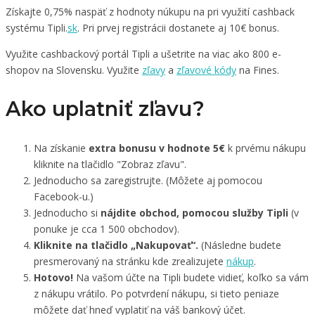
Získajte 0,75% naspäť z hodnoty núkupu na pri využití cashback
systému Tipli.
sk
. Pri prvej registrácii dostanete aj 10€ bonus.
Využite cashbackový portál Tipli a ušetrite na viac ako 800 e-
shopov na Slovensku. Využite
zľavy
a
zľavové kódy
na Fines.
Ako uplatniť zľavu?
Na získanie
extra bonusu v hodnote 5€
k prvému nákupu
kliknite na tlačidlo "Zobraz zľavu".
Jednoducho sa zaregistrujte. (Môžete aj pomocou
Facebook-u.)
Jednoducho si
nájdite obchod, pomocou služby Tipli
(v
ponuke je cca 1 500 obchodov).
Kliknite na tlačidlo „Nakupovať“.
(Následne budete
presmerovaný na stránku kde zrealizujete
nákup
.
Hotovo!
Na vašom účte na Tipli budete vidieť, koľko sa vám
z nákupu vrátilo. Po potvrdení nákupu, si tieto peniaze
môžete dať hneď vyplatiť na váš bankový účet.