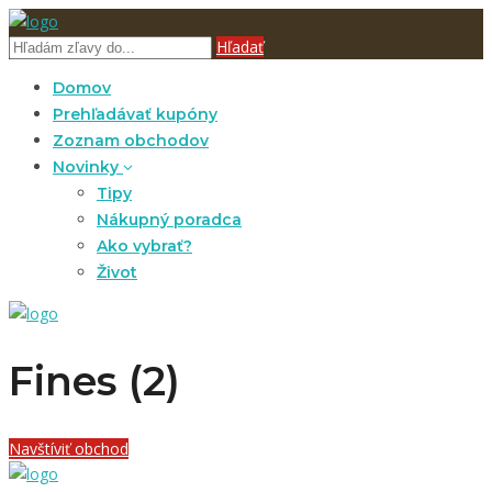
Hľadať
Domov
Prehľadávať kupóny
Zoznam obchodov
Novinky
Tipy
Nákupný poradca
Ako vybrať?
Život
Fines (2)
Navštíviť obchod