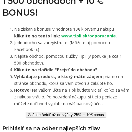
1 500 obchodoch +
10 €
BONUS!
Na získanie bonusu v hodnote 10€ k prvému nákupu
kliknite na tento link:
www.tipli.sk/odporucanie
.
Jednoducho sa zaregistrujte. (Môžete aj pomocou
Facebook-u.)
Nájdite obchod, pomocou služby Tipli (v ponuke je cca 1
500 obchodov).
Kliknite na tlačidlo "Prejsť do obchodu"
.
Vyhľadajte produkt, o ktorý máte záujem
priamo na
stránke obchodu, ktorá sa vám otvorí a zakúpte ho.
Hotovo!
Na vašom účte na Tipli budete vidieť, koľko sa vám
z nákupu vrátilo. Po potvrdení nákupu, si tieto peniaze
môžete dať hneď vyplatiť na váš bankový účet.
Začnite šetriť až do výšky 25% + 10€ bonus
Prihlásiť sa na odber najlepších zľiav