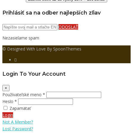
Prihlásiť sa na odber najlepších zľiav
ODOSLAŤ
Nezasielame spam
© Designed With Love By SpoonThemes
Login To Your Account
×
Používateľské meno *
Heslo *
Zapamätať
Login
Not A Member?
Lost Password?