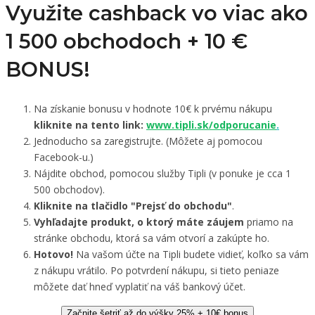
Využite cashback vo viac ako
1 500 obchodoch +
10 €
BONUS!
Na získanie bonusu v hodnote 10€ k prvému nákupu
kliknite na tento link:
www.tipli.sk/odporucanie
.
Jednoducho sa zaregistrujte. (Môžete aj pomocou
Facebook-u.)
Nájdite obchod, pomocou služby Tipli (v ponuke je cca 1
500 obchodov).
Kliknite na tlačidlo "Prejsť do obchodu"
.
Vyhľadajte produkt, o ktorý máte záujem
priamo na
stránke obchodu, ktorá sa vám otvorí a zakúpte ho.
Hotovo!
Na vašom účte na Tipli budete vidieť, koľko sa vám
z nákupu vrátilo. Po potvrdení nákupu, si tieto peniaze
môžete dať hneď vyplatiť na váš bankový účet.
Začnite šetriť až do výšky 25% + 10€ bonus