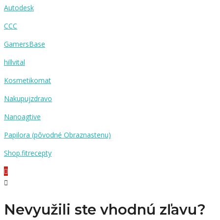
Autodesk
CCC
GamersBase
hillvital
Kosmetikomat
Nakupujzdravo
Nanoagtive
Papilora (pôvodné Obraznastenu)
Shop.fitrecepty
Nevyužili ste vhodnú zľavu?