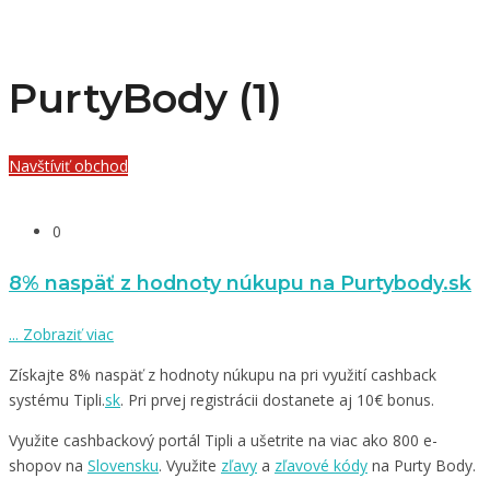
PurtyBody (1)
Navštíviť obchod
0
8% naspäť z hodnoty núkupu na Purtybody.sk
...
Zobraziť viac
Získajte 8% naspäť z hodnoty núkupu na pri využití cashback
systému Tipli.
sk
. Pri prvej registrácii dostanete aj 10€ bonus.
Využite cashbackový portál Tipli a ušetrite na viac ako 800 e-
shopov na
Slovensku
. Využite
zľavy
a
zľavové kódy
na Purty Body.