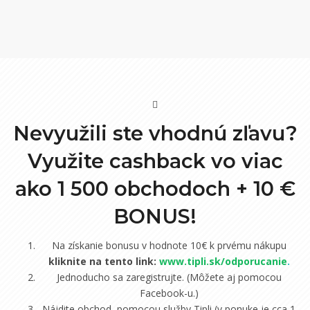
Nevyužili ste vhodnú zľavu?
Využite cashback vo viac
ako 1 500 obchodoch +
10 €
BONUS!
Na získanie bonusu v hodnote 10€ k prvému nákupu
kliknite na tento link:
www.tipli.sk/odporucanie
.
Jednoducho sa zaregistrujte. (Môžete aj pomocou
Facebook-u.)
Nájdite obchod, pomocou služby Tipli (v ponuke je cca 1