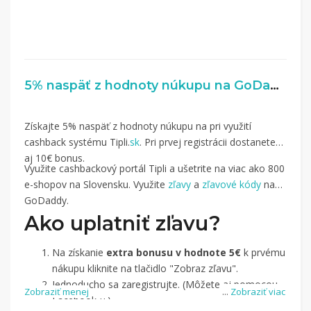
5% naspäť z hodnoty núkupu na GoDaddy.com
Získajte 5% naspäť z hodnoty núkupu na pri využití
cashback systému Tipli.
sk
. Pri prvej registrácii dostanete
aj 10€ bonus.
Využite cashbackový portál Tipli a ušetrite na viac ako 800
e-shopov na Slovensku. Využite
zľavy
a
zľavové kódy
na
GoDaddy.
Ako uplatniť zľavu?
Na získanie
extra bonusu v hodnote 5€
k prvému
nákupu kliknite na tlačidlo "Zobraz zľavu".
Jednoducho sa zaregistrujte. (Môžete aj pomocou
Zobraziť menej
...
Zobraziť viac
Facebook-u.)