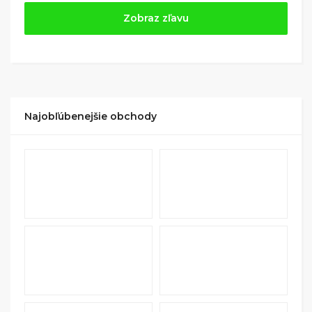
Jednoducho si
nájdite obchod, pomocou služby
Zobraz zľavu
Tipli
(v ponuke je cca 1 500 obchodov).
Kliknite na tlačidlo „Nakupovať“.
(Následne
budete presmerovaný na stránku kde zrealizujete
nákup
.
Hotovo!
Na vašom účte na Tipli budete vidieť,
koľko sa vám z nákupu vrátilo. Po potvrdení
Najobľúbenejšie obchody
nákupu, si tieto peniaze môžete dať hneď vyplatiť
na váš bankový účet.