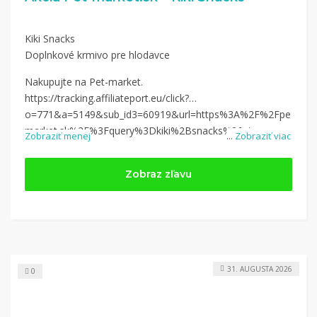
Kiki Snacks
Doplnkové krmivo pre hlodavce
Nakupujte na Pet-market.
https://tracking.affiliateport.eu/click?
o=771&a=5149&sub_id3=60919&url=https%3A%2F%2Fpet-
market.sk%2F%3Fquery%3Dkiki%2Bsnacks%26utm_campaign%3
Zobraziť menej
...
Zobraziť viac
Zobraz zľavu
31. AUGUSTA 2026
0