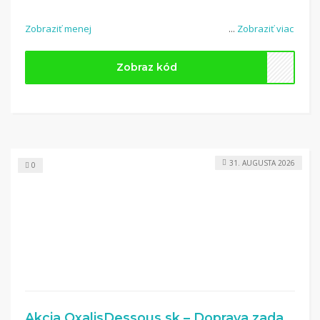
Zobraziť menej
...
Zobraziť viac
Zobraz kód
31. AUGUSTA 2026
0
Akcia OxalisDessous.sk – Doprava zadarmo od 70 €