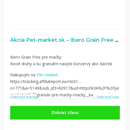
Akcia Pet-market.sk – Ibero Grain Free pre mačky
Ibero Grain Free pre mačky
Nové druhy a ku granulím navyše konzervy ako darček
Nakupujte na
Pet-market
.
https://tracking.affiliateport.eu/click?
o=771&a=5149&sub_id3=60917&url=https%3A%2F%2Fpet-
market.sk%2Fgranule-pre-macky-macky__kategorie_ibero-
Zobraziť menej
...
Zobraziť viac
grain-free-granule-pro-kocky%2Cibero-natural-granule-
pro-
Zobraz zľavu
kocky%3Futm_campaign%3D5149%26utm_medium%3Daffiliate%2