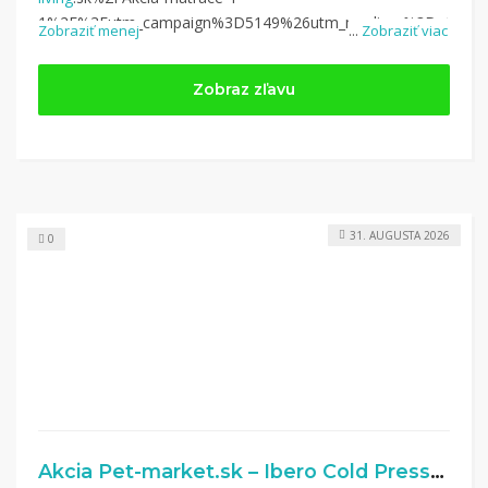
1%2F%3Futm_campaign%3D5149%26utm_medium%3Daffiliate%2
Zobraziť menej
...
Zobraziť viac
Zobraz zľavu
31. AUGUSTA 2026
0
Akcia Pet-market.sk – Ibero Cold Press Rabitt