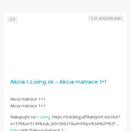
31. AUGUSTA 2026
0
Akcia I-Living.sk – Akcia matrace 1+1
Akcia matrace 1+1
Akcia matrace 1+1
Nakupujte na
I-Living
. https://tracking.affiliateport.eu/click?
o=370&a=5149&sub_id3=56621&url=https%3A%2F%2Fwww.
i-
living
.sk%2FAkcia-matrace-1-