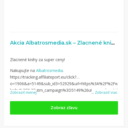
Akcia Albatrosmedia.sk – Zlacnené knihy za super ceny!
Zlacnené knihy za super ceny!
Nakupujte na
Albatrosmedia
.
https://tracking.affiliateport.eu/click?
o=1906&a=5149&sub_id3=52929&url=https%3A%2F%2Fwww.al
knihy%2F%3Futm_campaign%3D5149%26utm_medium%3Daffiliat
Zobraziť menej
...
Zobraziť viac
Zobraz zľavu