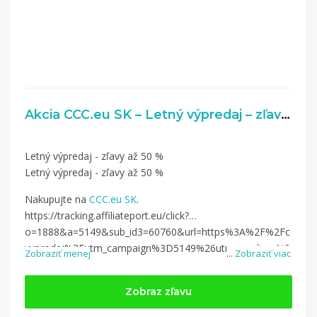
Akcia CCC.eu SK – Letný výpredaj – zľavy až 50 %
Letný výpredaj - zľavy až 50 %
Letný výpredaj - zľavy až 50 %
Nakupujte na
CCC.eu SK
.
https://tracking.affiliateport.eu/click?
o=1888&a=5149&sub_id3=60760&url=https%3A%2F%2Fccc.eu
vyprodej%3Futm_campaign%3D5149%26utm_medium%3Daffiliat
Zobraziť menej
...
Zobraziť viac
Zobraz zľavu