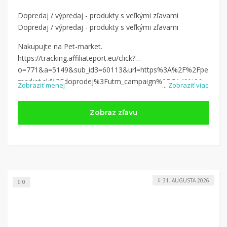
Dopredaj / výpredaj - produkty s veľkými zľavami
Dopredaj / výpredaj - produkty s veľkými zľavami
Nakupujte na Pet-market.
https://tracking.affiliateport.eu/click?
o=771&a=5149&sub_id3=60113&url=https%3A%2F%2Fpet-
market.sk%2Fdoprodej%3Futm_campaign%3D5149%26utm_mediu
Zobraziť menej
...
Zobraziť viac
Zobraz zľavu
31. AUGUSTA 2026
0