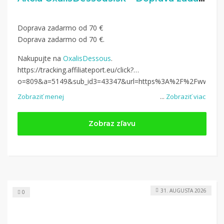
Doprava zadarmo od 70 €
Doprava zadarmo od 70 €.
Nakupujte na
OxalisDessous
.
https://tracking.affiliateport.eu/click?
o=809&a=5149&sub_id3=43347&url=https%3A%2F%2Fwww.
ox
Zobraziť menej
...
Zobraziť viac
Zobraz zľavu
31. AUGUSTA 2026
0