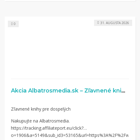
31. AUGUSTA 2026
0
Akcia Albatrosmedia.sk – Zľavnené knihy pre dospelých
Zľavnené knihy pre dospelých
Nakupujte na Albatrosmedia.
https://tracking.affiliateport.eu/click?
o=1906&a=5149&sub_id3=53165&url=https%3A%2F%2Fwww.alb