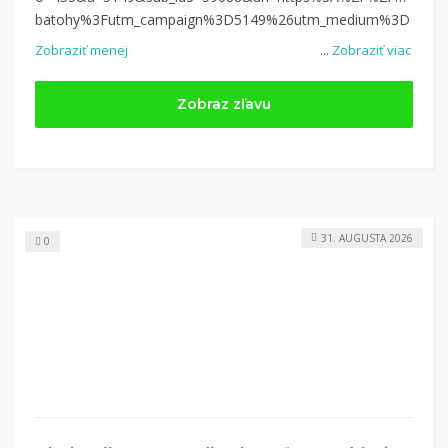
batohy%3Futm_campaign%3D5149%26utm_medium%3Daffiliate%
Zobraziť menej
...
Zobraziť viac
Zobraz zľavu
31. AUGUSTA 2026
0