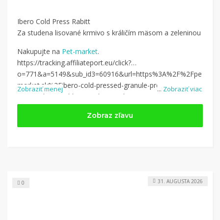
Ibero Cold Press Rabitt
Za studena lisované krmivo s králičím mäsom a zeleninou
Nakupujte na
Pet-market
.
https://tracking.affiliateport.eu/click?
o=771&a=5149&sub_id3=60916&url=https%3A%2F%2Fpet-
market.sk%2Fibero-cold-pressed-granule-pro-
Zobraziť menej
...
Zobraziť viac
psy%2Fibero-cold-press-dog-medium-maxi-adult-rabbit-
12kg%3Futm_campaign%3D5149%26utm_medium%3Daffiliate%26
Zobraz zľavu
31. AUGUSTA 2026
0