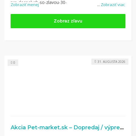
pre-dospelych-so-zlavou-30-
Zobraziť menej
...
Zobraziť viac
50%2F%3Futm_campaign%3D5149%26utm_medium%3Daffiliate%
Zobraz zľavu
31. AUGUSTA 2026
0
Akcia Pet-market.sk – Dopredaj / výpredaj – produkty s veľkými zľavami