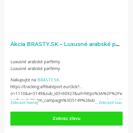
Akcia BRASTY.SK – Luxusné arabské parfémy
Luxusné arabské parfémy
Luxusné arabské parfémy
Nakupujte na
BRASTY.SK
.
https://tracking.affiliateport.eu/click?
o=1110&a=5149&sub_id3=60927&url=https%3A%2F%2Fwww.
b
parfumy%3Futm_campaign%3D5149%26utm_medium%3Daffiliate
Zobraziť menej
...
Zobraziť viac
Zobraz zľavu