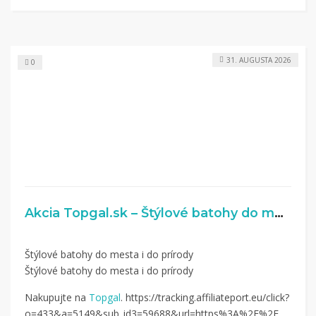
31. AUGUSTA 2026
0
Akcia Topgal.sk – Štýlové batohy do mesta i do prírody
Štýlové batohy do mesta i do prírody
Štýlové batohy do mesta i do prírody
Nakupujte na
Topgal
. https://tracking.affiliateport.eu/click?
o=433&a=5149&sub_id3=59688&url=https%3A%2F%2Fwww.
to