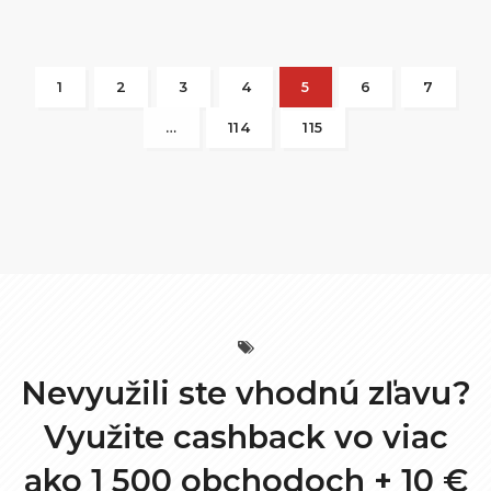
1
2
3
4
5
6
7
…
114
115
Nevyužili ste vhodnú zľavu?
Využite cashback vo viac
ako 1 500 obchodoch +
10 €