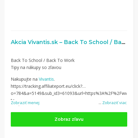
Akcia Vivantis.sk – Back To School / Back To Work
Back To School / Back To Work
Tipy na nákupy so zľavou
Nakupujte na
Vivantis
.
https://tracking.affiliateport.eu/click?
o=784&a=5149&sub_id3=61093&url=https%3A%2F%2Fwww.
vi
to-
Zobraziť menej
...
Zobraziť viac
work%2F%3Futm_campaign%3D5149%26utm_medium%3Daffiliat
Zobraz zľavu