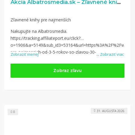
Akcia Albatrosmedia.sk – Zľavnené knihy pre najmenších
Zľavnené knihy pre najmenších
Nakupujte na Albatrosmedia.
https://tracking.affiliateport.eu/click?
o=1906&a=5149&sub_id3=53164&url=https%3A%2F%2Fwww.alb
pre-najmensich-od-3-5-rokov-so-zlavou-30-
Zobraziť menej
...
Zobraziť viac
50%2F%3Futm_campaign%3D5149%26utm_medium%3Daffiliate%
Zobraz zľavu
31. AUGUSTA 2026
0