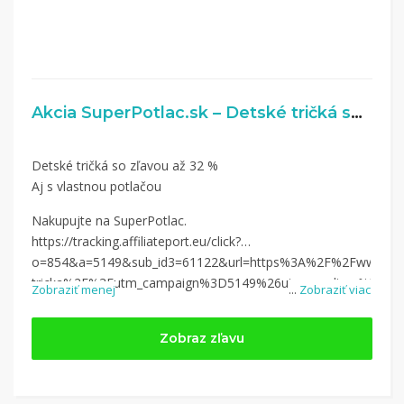
Akcia SuperPotlac.sk – Detské tričká so zľavou až 32 %
Detské tričká so zľavou až 32 %
Aj s vlastnou potlačou
Nakupujte na SuperPotlac.
https://tracking.affiliateport.eu/click?
o=854&a=5149&sub_id3=61122&url=https%3A%2F%2Fwww.supe
tricka%2F%3Futm_campaign%3D5149%26utm_medium%3Daffilia
Zobraziť menej
...
Zobraziť viac
Zobraz zľavu