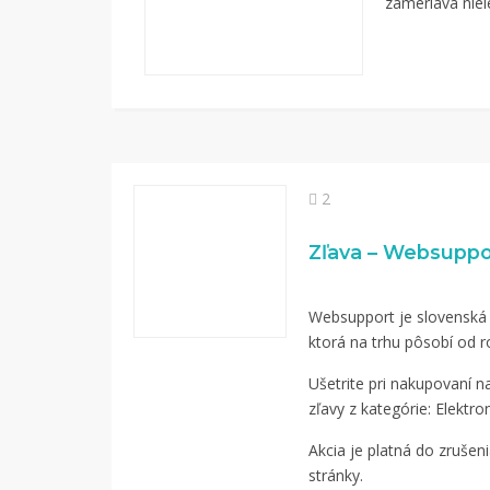
zameriava niel
2
Zľava – Websuppo
Websupport je slovenská
ktorá na trhu pôsobí od r
Ušetrite pri nakupovaní 
zľavy z kategórie: Elektro
Akcia je platná do zruše
stránky.