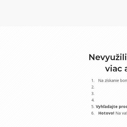
Nevyužil
viac
Na získanie bo
Vyhľadajte pro
Hotovo!
Na vaš