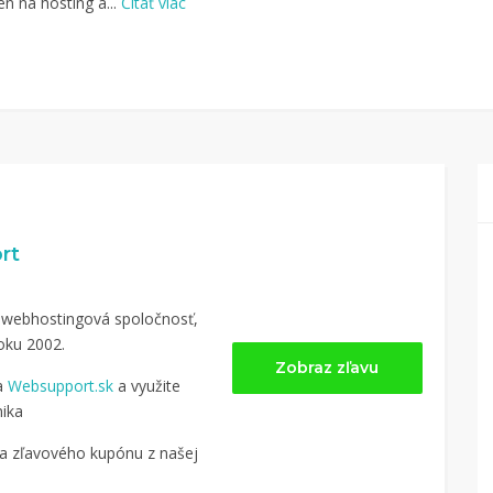
en na hosting a...
Čítať viac
rt
 webhostingová spoločnosť,
oku 2002.
Zobraz zľavu
na
Websupport.sk
a využite
nika
nia zľavového kupónu z našej