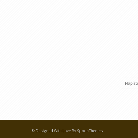
© Designed With Love By SpoonThemes