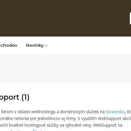
bchodov
Novinky
port (1)
 lídrom v oblasti webhostingu a doménových služieb na
Slovensku
, k
onálne riešenia pre jednotlivcov aj firmy. S využitím WebSupport akcií
čiť kvalitné hostingové služby za výhodné ceny. WebSupport sa