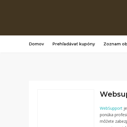
Domov
Prehľadávať kupóny
Zoznam o
Websup
WebSupport
je
ponúka profesi
môžete zabezpe