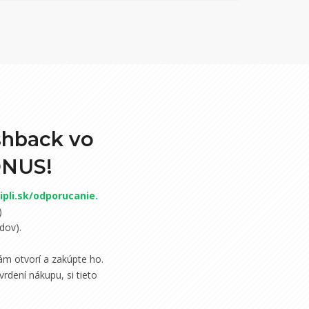
shback vo
ONUS!
pli.sk/odporucanie
.
)
dov).
m otvorí a zakúpte ho.
rdení nákupu, si tieto