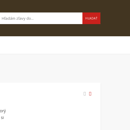
HĽADAŤ
torý
 si