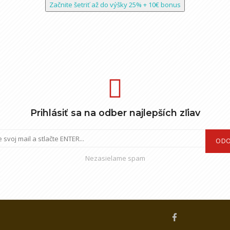
Začnite šetriť až do výšky 25% + 10€ bonus
Prihlásiť sa na odber najlepších zľiav
ODO
Nezasielame spam