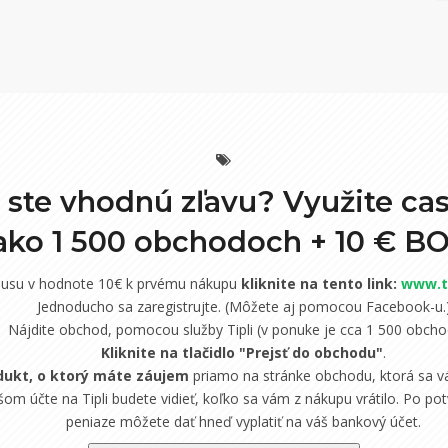
i ste vhodnú zľavu? Využite ca
 ako 1 500 obchodoch +
10 € B
nusu v hodnote 10€ k prvému nákupu
kliknite na tento link:
www.ti
Jednoducho sa zaregistrujte. (Môžete aj pomocou Facebook-u.
Nájdite obchod, pomocou služby Tipli (v ponuke je cca 1 500 obcho
Kliknite na tlačidlo "Prejsť do obchodu"
.
dukt, o ktorý máte záujem
priamo na stránke obchodu, ktorá sa vá
om účte na Tipli budete vidieť, koľko sa vám z nákupu vrátilo. Po potv
peniaze môžete dať hneď vyplatiť na váš bankový účet.