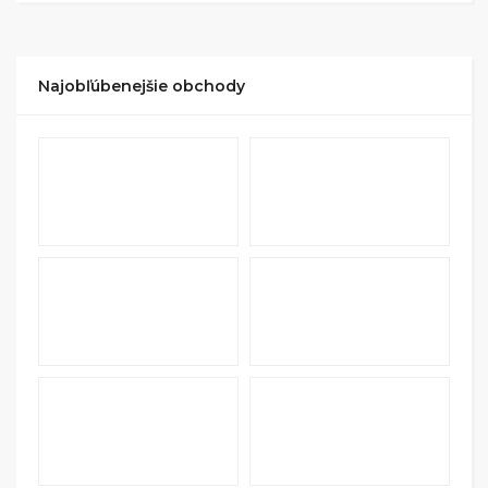
nákup
.
Hotovo!
Na vašom účte na Tipli budete vidieť,
koľko sa vám z nákupu vrátilo. Po potvrdení
Najobľúbenejšie obchody
nákupu, si tieto peniaze môžete dať hneď vyplatiť
na váš bankový účet.