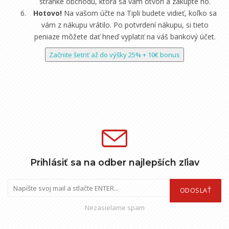
stránke obchodu, ktorá sa vám otvorí a zakúpte ho.
Hotovo!
Na vašom účte na Tipli budete vidieť, koľko sa
vám z nákupu vrátilo. Po potvrdení nákupu, si tieto
peniaze môžete dať hneď vyplatiť na váš bankový účet.
Začnite šetriť až do výšky 25% + 10€ bonus
Prihlásiť sa na odber najlepších zľiav
ODOSLAŤ
Nezasielame spam