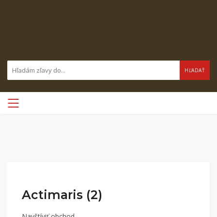
HĽADAŤ
Actimaris (2)
Navštíviť obchod