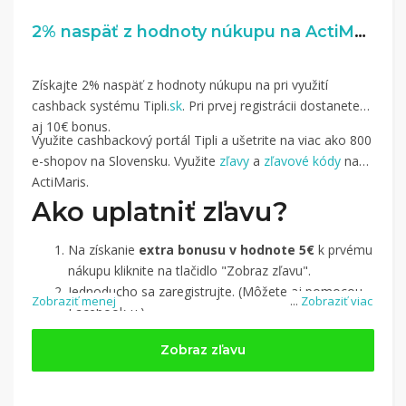
2% naspäť z hodnoty núkupu na ActiMaris.sk
Získajte 2% naspäť z hodnoty núkupu na pri využití
cashback systému Tipli.
sk
. Pri prvej registrácii dostanete
aj 10€ bonus.
Využite cashbackový portál Tipli a ušetrite na viac ako 800
e-shopov na Slovensku. Využite
zľavy
a
zľavové kódy
na
ActiMaris.
Ako uplatniť zľavu?
Na získanie
extra bonusu v hodnote 5€
k prvému
nákupu kliknite na tlačidlo "Zobraz zľavu".
Jednoducho sa zaregistrujte. (Môžete aj pomocou
Zobraziť menej
...
Zobraziť viac
Facebook-u.)
Jednoducho si
nájdite obchod, pomocou služby
Zobraz zľavu
Tipli
(v ponuke je cca 1 500 obchodov).
Kliknite na tlačidlo „Nakupovať“.
(Následne
budete presmerovaný na stránku kde zrealizujete