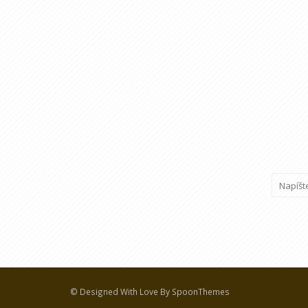
© Designed With Love By SpoonThemes