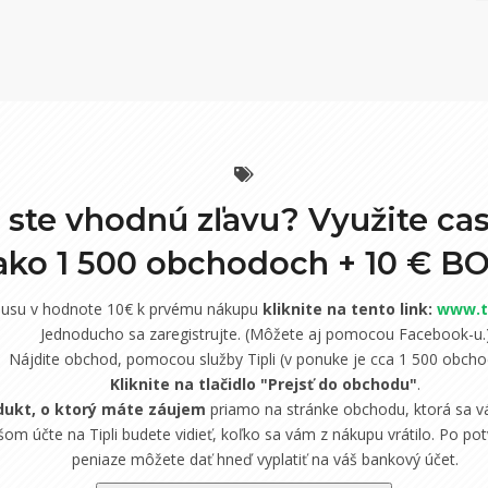
i ste vhodnú zľavu? Využite ca
 ako 1 500 obchodoch +
10 € B
nusu v hodnote 10€ k prvému nákupu
kliknite na tento link:
www.ti
Jednoducho sa zaregistrujte. (Môžete aj pomocou Facebook-u.
Nájdite obchod, pomocou služby Tipli (v ponuke je cca 1 500 obcho
Kliknite na tlačidlo "Prejsť do obchodu"
.
dukt, o ktorý máte záujem
priamo na stránke obchodu, ktorá sa vá
om účte na Tipli budete vidieť, koľko sa vám z nákupu vrátilo. Po potv
peniaze môžete dať hneď vyplatiť na váš bankový účet.