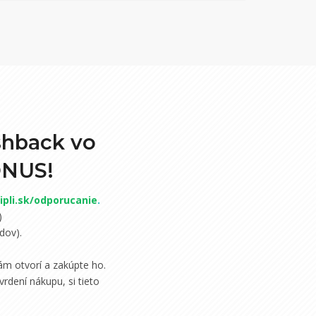
shback vo
ONUS!
pli.sk/odporucanie
.
)
dov).
m otvorí a zakúpte ho.
rdení nákupu, si tieto