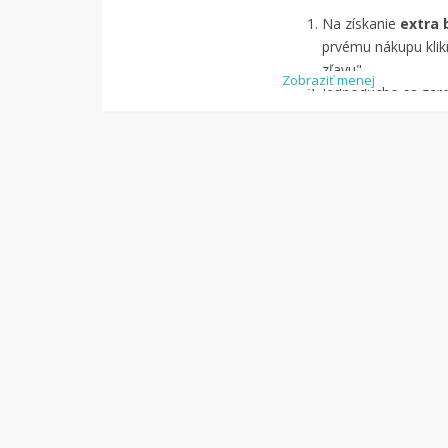
Na získanie
extra 
prvému nákupu klikn
zľavu".
Zobraziť menej
Jednoducho sa zareg
pomocou Facebook
Jednoducho si
náj
služby Tipli
(v pon
Kliknite na tlači
budete presmerova
zrealizujete
nákup
.
Hotovo!
Na vašom ú
koľko sa vám z náku
nákupu, si tieto p
vyplatiť na váš ban