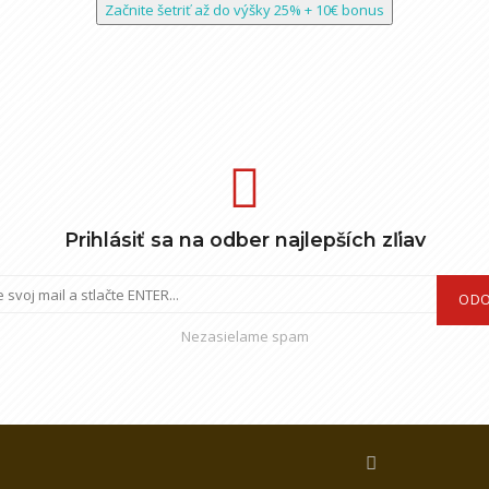
Začnite šetriť až do výšky 25% + 10€ bonus
Prihlásiť sa na odber najlepších zľiav
ODO
Nezasielame spam