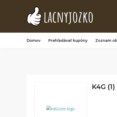
Domov
Prehľadávať kupóny
Zoznam o
K4G (1)