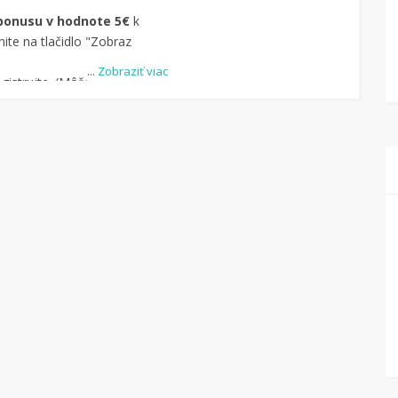
bonusu v hodnote 5€
k
ite na tlačidlo "Zobraz
...
Zobraziť viac
istrujte. (Môžete aj
-u.)
dite obchod, pomocou
uke je cca 1 500 obchodov).
dlo „Nakupovať“.
(Následne
ný na stránku kde
čte na Tipli budete vidieť,
pu vrátilo. Po potvrdení
eniaze môžete dať hneď
kový účet.