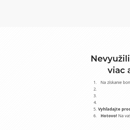
Nevyužil
viac
Na získanie bo
Vyhľadajte pro
Hotovo!
Na vaš