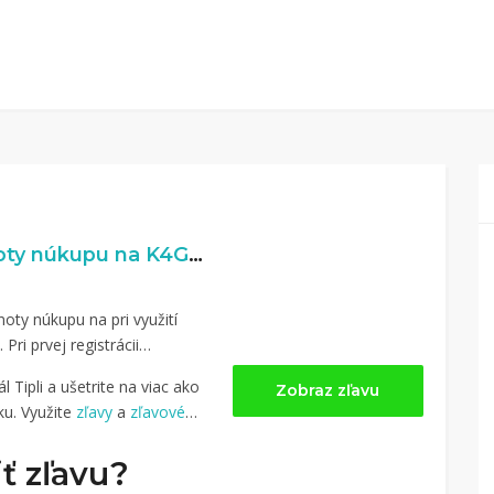
1% naspäť z hodnoty núkupu na K4G.com
oty núkupu na pri využití
. Pri prvej registrácii
 Tipli a ušetrite na viac ako
Zobraz zľavu
u. Využite
zľavy
a
zľavové
ť zľavu?