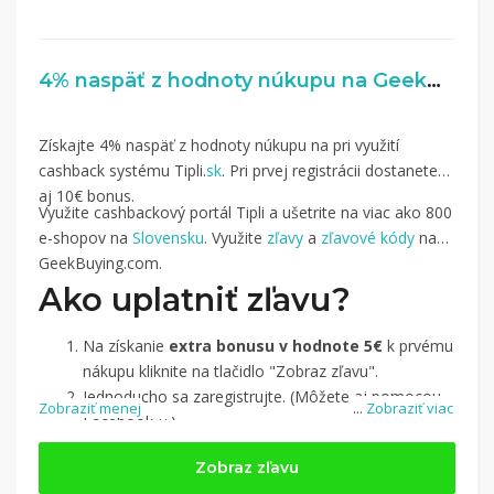
4% naspäť z hodnoty núkupu na GeekBuying.com
Získajte 4% naspäť z hodnoty núkupu na pri využití
cashback systému Tipli.
sk
. Pri prvej registrácii dostanete
aj 10€ bonus.
Využite cashbackový portál Tipli a ušetrite na viac ako 800
e-shopov na
Slovensku
. Využite
zľavy
a
zľavové kódy
na
GeekBuying.com.
Ako uplatniť zľavu?
Na získanie
extra bonusu v hodnote 5€
k prvému
nákupu kliknite na tlačidlo "Zobraz zľavu".
Jednoducho sa zaregistrujte. (Môžete aj pomocou
Zobraziť menej
...
Zobraziť viac
Facebook-u.)
Jednoducho si
nájdite obchod, pomocou služby
Zobraz zľavu
Tipli
(v ponuke je cca 1 500 obchodov).