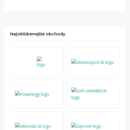
Kliknite na tlačidlo „Nakupovať“.
(Následne
budete presmerovaný na stránku kde zrealizujete
nákup
.
Hotovo!
Na vašom účte na Tipli budete vidieť,
koľko sa vám z nákupu vrátilo. Po potvrdení
Najobľúbenejšie obchody
nákupu, si tieto peniaze môžete dať hneď vyplatiť
na váš bankový účet.