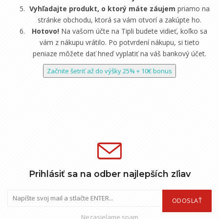
Vyhľadajte produkt, o ktorý máte záujem
priamo na
stránke obchodu, ktorá sa vám otvorí a zakúpte ho.
Hotovo!
Na vašom účte na Tipli budete vidieť, koľko sa
vám z nákupu vrátilo. Po potvrdení nákupu, si tieto
peniaze môžete dať hneď vyplatiť na váš bankový účet.
Začnite šetriť až do výšky 25% + 10€ bonus
Prihlásiť sa na odber najlepších zľiav
ODOSLAŤ
Nezasielame spam