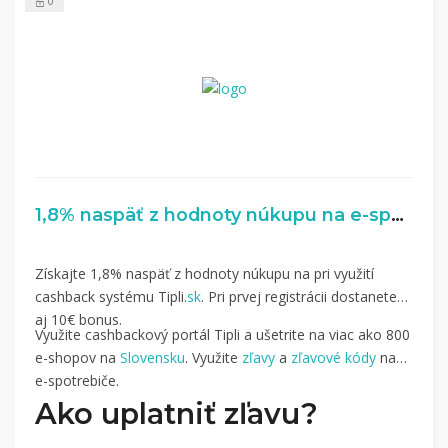
0
1,8% naspäť z hodnoty núkupu na e-spotrebice.sk
Získajte 1,8% naspäť z hodnoty núkupu na pri využití
cashback systému Tipli.
sk
. Pri prvej registrácii dostanete
aj 10€ bonus.
Využite cashbackový portál Tipli a ušetrite na viac ako 800
e-shopov na
Slovensku
. Využite
zľavy
a
zľavové kódy
na
e-spotrebiče.
Ako uplatniť zľavu?