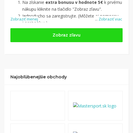
Na získanie
extra bonusu v hodnote 5€
k prvému
nákupu kliknite na tlačidlo "Zobraz zľavu".
Jednoducho sa zaregistrujte. (Môžete aj pomocou
Zobraziť menej
...
Zobraziť viac
Facebook-u.)
Jednoducho si
nájdite obchod, pomocou služby
Zobraz zľavu
Tipli
(v ponuke je cca 1 500 obchodov).
Kliknite na tlačidlo „Nakupovať“.
(Následne
budete presmerovaný na stránku kde zrealizujete
nákup
.
Hotovo!
Na vašom účte na Tipli budete vidieť,
koľko sa vám z nákupu vrátilo. Po potvrdení
Najobľúbenejšie obchody
nákupu, si tieto peniaze môžete dať hneď vyplatiť
na váš bankový účet.