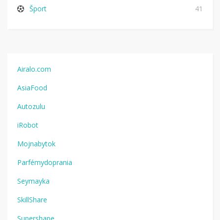
Šport
41
Airalo.com
AsiaFood
Autozulu
iRobot
Mojnabytok
Parfémydoprania
Seymayka
SkillShare
Supershape