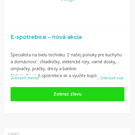
E-spotrebice – nová akcia
Špecialista na bielu techniku. Z našej ponuky pre kuchyňu
a domácnosť : chladničky, elektrické rúry, varné dosky,
umývačky, práčky, drezy a batérie.
Nakupujte na E-spotrebice.sk a využite kupón z kategórie:
Zobraziť menej
...
Zobraziť viac
Elektronika
Zobraz zľavu