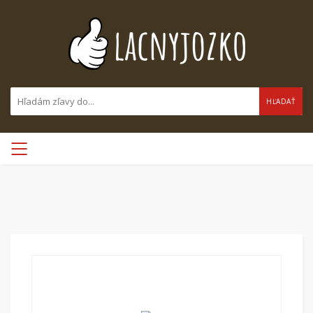
HĽADAŤ