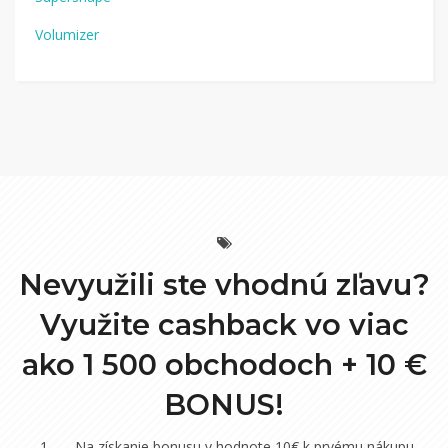
Volumizer
Nevyužili ste vhodnú zľavu?
Využite cashback vo viac
ako 1 500 obchodoch +
10 €
BONUS!
Na získanie bonusu v hodnote 10€ k prvému nákupu