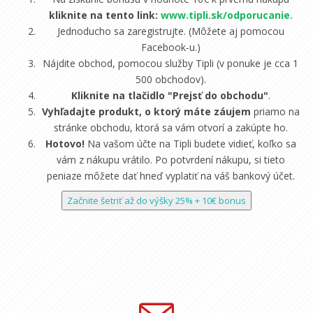
kliknite na tento link:
www.tipli.sk/odporucanie
.
Jednoducho sa zaregistrujte. (Môžete aj pomocou
Facebook-u.)
Nájdite obchod, pomocou služby Tipli (v ponuke je cca 1
500 obchodov).
Kliknite na tlačidlo "Prejsť do obchodu"
.
Vyhľadajte produkt, o ktorý máte záujem
priamo na
stránke obchodu, ktorá sa vám otvorí a zakúpte ho.
Hotovo!
Na vašom účte na Tipli budete vidieť, koľko sa
vám z nákupu vrátilo. Po potvrdení nákupu, si tieto
peniaze môžete dať hneď vyplatiť na váš bankový účet.
Začnite šetriť až do výšky 25% + 10€ bonus