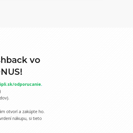
shback vo
ONUS!
pli.sk/odporucanie
.
)
dov).
m otvorí a zakúpte ho.
rdení nákupu, si tieto