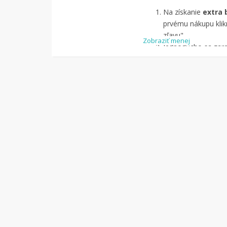
Na získanie
extra 
prvému nákupu klikn
zľavu".
Zobraziť menej
Jednoducho sa zareg
pomocou Facebook
Jednoducho si
náj
služby Tipli
(v pon
Kliknite na tlači
budete presmerova
zrealizujete
nákup
.
Hotovo!
Na vašom ú
koľko sa vám z náku
nákupu, si tieto p
vyplatiť na váš ban