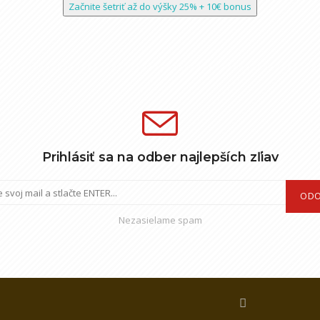
Začnite šetriť až do výšky 25% + 10€ bonus
Prihlásiť sa na odber najlepších zľiav
ODO
Nezasielame spam