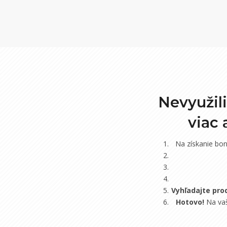
Nevyužil
viac
Na získanie bo
Vyhľadajte pro
Hotovo!
Na vaš