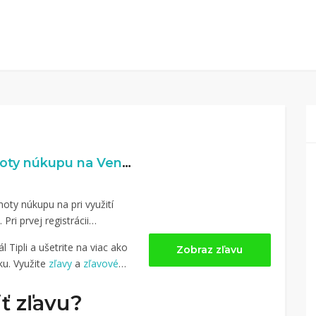
4% naspäť z hodnoty núkupu na Venira.sk
oty núkupu na pri využití
. Pri prvej registrácii
 Tipli a ušetrite na viac ako
Zobraz zľavu
u. Využite
zľavy
a
zľavové
ť zľavu?