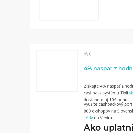
0
Získajte 4% naspäť z hodn
cashback systému Tipli.
sk
dostanete aj 10€ bonus.
Využite cashbackový portál
800 e-shopov na Slovensk
kódy
na Venira.
Ako uplatni