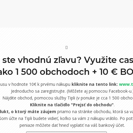
i ste vhodnú zľavu? Využite ca
 ako 1 500 obchodoch +
10 € B
nusu v hodnote 10€ k prvému nákupu
kliknite na tento link:
www.ti
Jednoducho sa zaregistrujte. (Môžete aj pomocou Facebook-u.
Nájdite obchod, pomocou služby Tipli (v ponuke je cca 1 500 obcho
Kliknite na tlačidlo "Prejsť do obchodu"
.
dukt, o ktorý máte záujem
priamo na stránke obchodu, ktorá sa vá
om účte na Tipli budete vidieť, koľko sa vám z nákupu vrátilo. Po potv
peniaze môžete dať hneď vyplatiť na váš bankový účet.