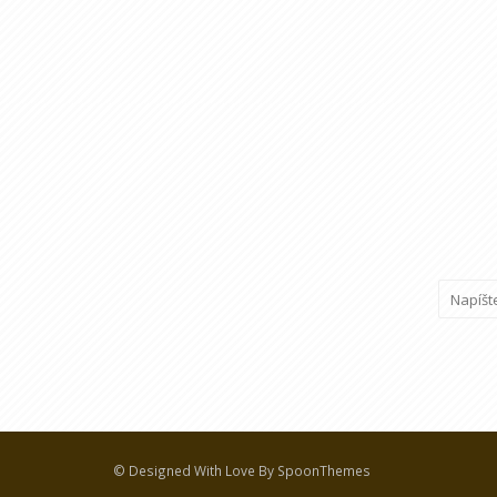
© Designed With Love By SpoonThemes