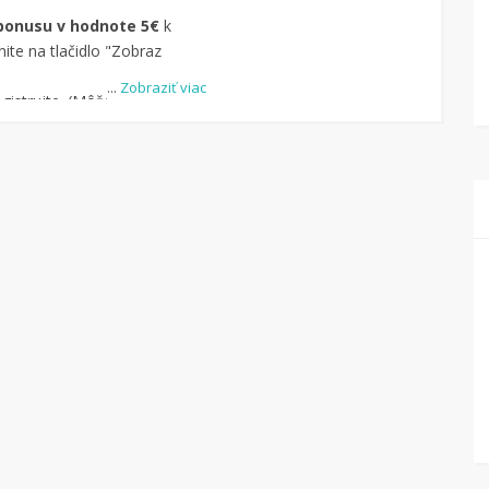
bonusu v hodnote 5€
k
ite na tlačidlo "Zobraz
...
Zobraziť viac
istrujte. (Môžete aj
-u.)
dite obchod, pomocou
uke je cca 1 500 obchodov).
dlo „Nakupovať“.
(Následne
ný na stránku kde
čte na Tipli budete vidieť,
pu vrátilo. Po potvrdení
eniaze môžete dať hneď
kový účet.