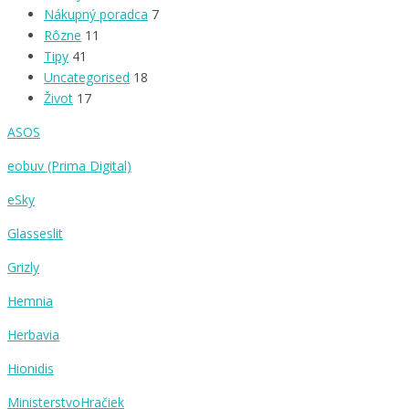
Nákupný poradca
7
Rôzne
11
Tipy
41
Uncategorised
18
Život
17
ASOS
eobuv (Prima Digital)
eSky
Glasseslit
Grizly
Hemnia
Herbavia
Hionidis
MinisterstvoHračiek