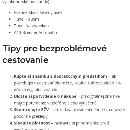
vysokohorské priechody):
Brennerský diaľničný úsek
Tunel Tauern
Tunel Karawanken
A13 Brenner Autobahn
Tipy pre bezproblémové
cestovanie
Kúpte si známku s dostatočným predstihom
– ak
potrebujete cestovať okamžite, zvoľte 1-dňovú alebo 10-
dňovú digitálnu známku
Uložte si potvrdenie o nákupe
– pri digitálnej známke
majte potvrdenie v telefóne alebo vytlačené
Skontrolujte EČV
– pri zadávaní evidenčného čísla dávajte
pozor na preklepy
Sledujte platnosť
– nastavte si pripomienku pred
vypršaním známky