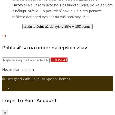
Hotovo!
Na vašom účte na Tipli budete vidieť, koľko sa vám
z nákupu vrátilo. Po potvrdení nákupu, si tieto peniaze
môžete dať hneď vyplatiť na váš bankový účet.
Začnite šetriť až do výšky 25% + 10€ bonus
Prihlásiť sa na odber najlepších zľiav
ODOSLAŤ
Nezasielame spam
© Designed With Love By SpoonThemes
Login To Your Account
×