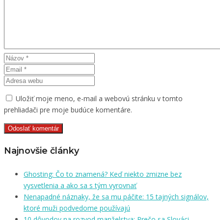
Uložiť moje meno, e-mail a webovú stránku v tomto
prehliadači pre moje budúce komentáre.
Najnovšie články
Ghosting: Čo to znamená? Keď niekto zmizne bez
vysvetlenia a ako sa s tým vyrovnať
Nenapadné náznaky, že sa mu páčite: 15 tajných signálov,
ktoré muži podvedome používajú
10 dôvodov na rozvod manželstva: Prečo sa Slováci