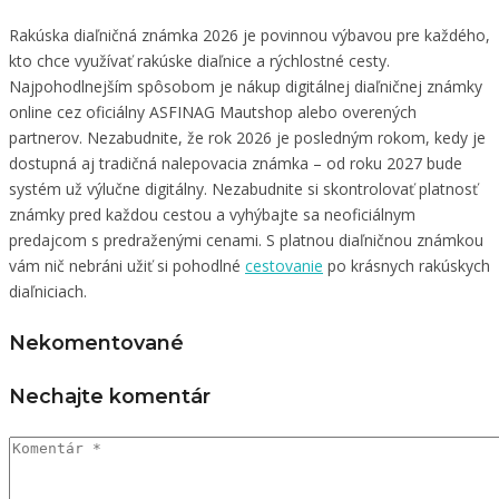
Rakúska diaľničná známka 2026 je povinnou výbavou pre každého,
kto chce využívať rakúske diaľnice a rýchlostné cesty.
Najpohodlnejším spôsobom je nákup digitálnej diaľničnej známky
online cez oficiálny ASFINAG Mautshop alebo overených
partnerov. Nezabudnite, že rok 2026 je posledným rokom, kedy je
dostupná aj tradičná nalepovacia známka – od roku 2027 bude
systém už výlučne digitálny. Nezabudnite si skontrolovať platnosť
známky pred každou cestou a vyhýbajte sa neoficiálnym
predajcom s predraženými cenami. S platnou diaľničnou známkou
vám nič nebráni užiť si pohodlné
cestovanie
po krásnych rakúskych
diaľniciach.
Nekomentované
Nechajte komentár