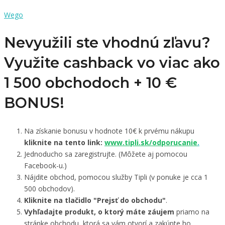
Wego
Nevyužili ste vhodnú zľavu?
Využite cashback vo viac ako
1 500 obchodoch +
10 €
BONUS!
Na získanie bonusu v hodnote 10€ k prvému nákupu
kliknite na tento link:
www.tipli.sk/odporucanie
.
Jednoducho sa zaregistrujte. (Môžete aj pomocou
Facebook-u.)
Nájdite obchod, pomocou služby Tipli (v ponuke je cca 1
500 obchodov).
Kliknite na tlačidlo "Prejsť do obchodu"
.
Vyhľadajte produkt, o ktorý máte záujem
priamo na
stránke obchodu, ktorá sa vám otvorí a zakúpte ho.