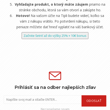
Vyhľadajte produkt, o ktorý máte záujem
priamo na
stránke obchodu, ktorá sa vám otvorí a zakúpte ho.
Hotovo!
Na vašom účte na Tipli budete vidieť, koľko sa
vám z nákupu vrátilo. Po potvrdení nákupu, si tieto
peniaze môžete dať hneď vyplatiť na váš bankový účet.
Začnite šetriť až do výšky 25% + 10€ bonus
Prihlásiť sa na odber najlepších zľiav
ODOSLAŤ
Nezasielame spam