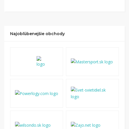
Kliknite na tlačidlo „Nakupovať“.
(Následne
budete presmerovaný na stránku kde zrealizujete
nákup
.
Hotovo!
Na vašom účte na Tipli budete vidieť,
koľko sa vám z nákupu vrátilo. Po potvrdení
Najobľúbenejšie obchody
nákupu, si tieto peniaze môžete dať hneď vyplatiť
na váš bankový účet.