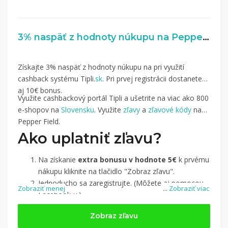
3% naspäť z hodnoty núkupu na PepperField.sk
Získajte 3% naspäť z hodnoty núkupu na pri využití
cashback systému Tipli.
sk
. Pri prvej registrácii dostanete
aj 10€ bonus.
Využite cashbackový portál Tipli a ušetrite na viac ako 800
e-shopov na
Slovensku
. Využite
zľavy
a
zľavové kódy
na
Pepper Field.
Ako uplatniť zľavu?
Na získanie
extra bonusu v hodnote 5€
k prvému
nákupu kliknite na tlačidlo "Zobraz zľavu".
Jednoducho sa zaregistrujte. (Môžete aj pomocou
Zobraziť menej
...
Zobraziť viac
Facebook-u.)
Jednoducho si
nájdite obchod, pomocou služby
Zobraz zľavu
Tipli
(v ponuke je cca 1 500 obchodov).