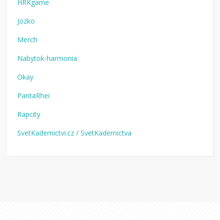
HRKgame
Jozko
Merch
Nabytok-harmonia
Okay
PantaRhei
Rapcity
SvetKadernictvi.cz / SvetKadernictva