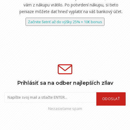
vám z nákupu vrátilo. Po potvrdení nákupu, si tieto
peniaze môžete dať hneď vyplatiť na váš bankový účet.
Začnite šetriť až do výšky 25% + 10€ bonus
Prihlásiť sa na odber najlepších zľiav
ODOSLAŤ
Nezasielame spam