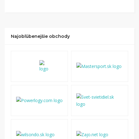
Kliknite na tlačidlo „Nakupovať“.
(Následne
budete presmerovaný na stránku kde zrealizujete
nákup
.
Hotovo!
Na vašom účte na Tipli budete vidieť,
koľko sa vám z nákupu vrátilo. Po potvrdení
Najobľúbenejšie obchody
nákupu, si tieto peniaze môžete dať hneď vyplatiť
na váš bankový účet.