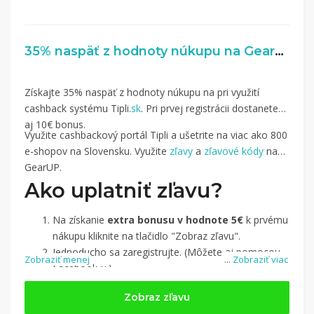
35% naspäť z hodnoty núkupu na Gearup.sk
Získajte 35% naspäť z hodnoty núkupu na pri využití
cashback systému Tipli.
sk
. Pri prvej registrácii dostanete
aj 10€ bonus.
Využite cashbackový portál Tipli a ušetrite na viac ako 800
e-shopov na Slovensku. Využite
zľavy
a
zľavové kódy
na
GearUP.
Ako uplatniť zľavu?
Na získanie
extra bonusu v hodnote 5€
k prvému
nákupu kliknite na tlačidlo "Zobraz zľavu".
Jednoducho sa zaregistrujte. (Môžete aj pomocou
Zobraziť menej
...
Zobraziť viac
Facebook-u.)
Jednoducho si
nájdite obchod, pomocou služby
Zobraz zľavu
Tipli
(v ponuke je cca 1 500 obchodov).