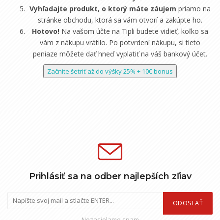
Vyhľadajte produkt, o ktorý máte záujem
priamo na
stránke obchodu, ktorá sa vám otvorí a zakúpte ho.
Hotovo!
Na vašom účte na Tipli budete vidieť, koľko sa
vám z nákupu vrátilo. Po potvrdení nákupu, si tieto
peniaze môžete dať hneď vyplatiť na váš bankový účet.
Začnite šetriť až do výšky 25% + 10€ bonus
Prihlásiť sa na odber najlepších zľiav
ODOSLAŤ
Nezasielame spam