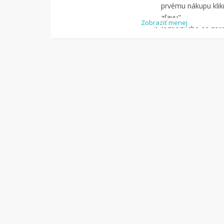
prvému nákupu klikn
zľavu".
Zobraziť menej
Jednoducho sa zareg
pomocou Facebook
Jednoducho si
náj
služby Tipli
(v pon
Kliknite na tlači
budete presmerova
zrealizujete
nákup
.
Hotovo!
Na vašom ú
koľko sa vám z náku
nákupu, si tieto p
vyplatiť na váš ban