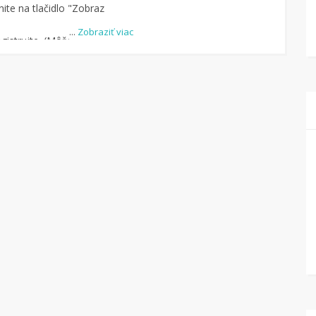
ite na tlačidlo "Zobraz
...
Zobraziť viac
istrujte. (Môžete aj
-u.)
dite obchod, pomocou
uke je cca 1 500 obchodov).
dlo „Nakupovať“.
(Následne
ný na stránku kde
čte na Tipli budete vidieť,
pu vrátilo. Po potvrdení
eniaze môžete dať hneď
kový účet.