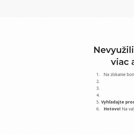
Nevyužil
viac
Na získanie bo
Vyhľadajte pro
Hotovo!
Na vaš