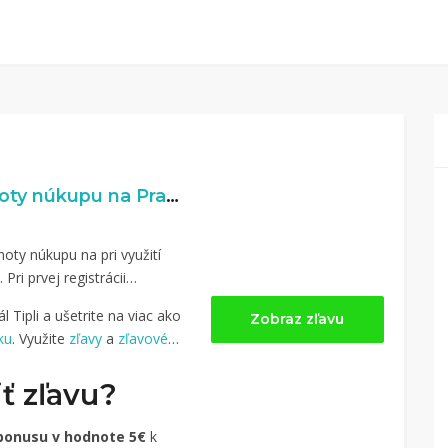
2% naspäť z hodnoty núkupu na Pravaklobasa.sk
oty núkupu na pri využití
. Pri prvej registrácii
 Tipli a ušetrite na viac ako
Zobraz zľavu
ku
. Využite
zľavy
a
zľavové
ť zľavu?
bonusu v hodnote 5€
k