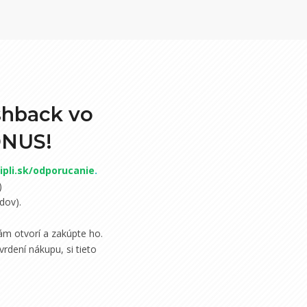
shback vo
ONUS!
pli.sk/odporucanie
.
)
dov).
m otvorí a zakúpte ho.
rdení nákupu, si tieto