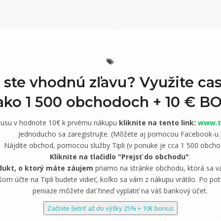
i ste vhodnú zľavu? Využite ca
 ako 1 500 obchodoch +
10 € B
nusu v hodnote 10€ k prvému nákupu
kliknite na tento link:
www.ti
Jednoducho sa zaregistrujte. (Môžete aj pomocou Facebook-u.
Nájdite obchod, pomocou služby Tipli (v ponuke je cca 1 500 obcho
Kliknite na tlačidlo "Prejsť do obchodu"
.
dukt, o ktorý máte záujem
priamo na stránke obchodu, ktorá sa vá
om účte na Tipli budete vidieť, koľko sa vám z nákupu vrátilo. Po potv
peniaze môžete dať hneď vyplatiť na váš bankový účet.
Začnite šetriť až do výšky 25% + 10€ bonus