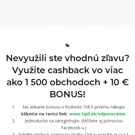
Nevyužili ste vhodnú zľavu?
Využite cashback vo viac
ako 1 500 obchodoch +
10 €
BONUS!
Na získanie bonusu v hodnote 10€ k prvému nákupu
kliknite na tento link:
www.tipli.sk/odporucanie
.
Jednoducho sa zaregistrujte. (Môžete aj pomocou
Facebook-u.)
Nájdite obchod, pomocou služby Tipli (v ponuke je cca 1