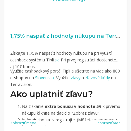
1,75% naspäť z hodnoty núkupu na Terravision.eu
Získajte 1,75% naspäť z hodnoty núkupu na pri využití
cashback systému Tipli.
sk
. Pri prvej registrácii dostanete
aj 10€ bonus.
Využite cashbackový portál Tipli a ušetrite na viac ako 800
e-shopov na
Slovensku
. Využite
zľavy
a
zľavové kódy
na
Terravision.
Ako uplatniť zľavu?
Na získanie
extra bonusu v hodnote 5€
k prvému
nákupu kliknite na tlačidlo "Zobraz zľavu".
Jednoducho sa zaregistrujte. (Môžete aj pomocou
Zobraziť menej
...
Zobraziť viac
Facebook-u.)