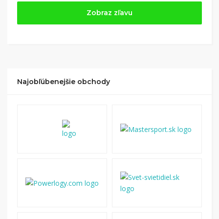
Jednoducho si
nájdite obchod, pomocou služby
Zobraz zľavu
Tipli
(v ponuke je cca 1 500 obchodov).
Kliknite na tlačidlo „Nakupovať“.
(Následne
budete presmerovaný na stránku kde zrealizujete
nákup
.
Hotovo!
Na vašom účte na Tipli budete vidieť,
koľko sa vám z nákupu vrátilo. Po potvrdení
Najobľúbenejšie obchody
nákupu, si tieto peniaze môžete dať hneď vyplatiť
na váš bankový účet.