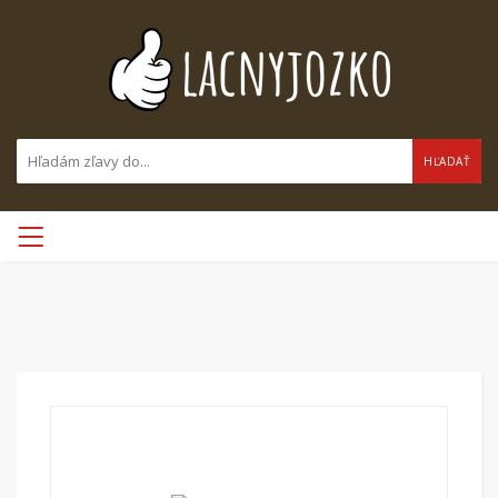
HĽADAŤ