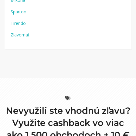
Mikona
Spartoo
Tirendo
Zlavomat
Nevyužili ste vhodnú zľavu?
Využite cashback vo viac
ako 1 500 obchodoch +
10 €