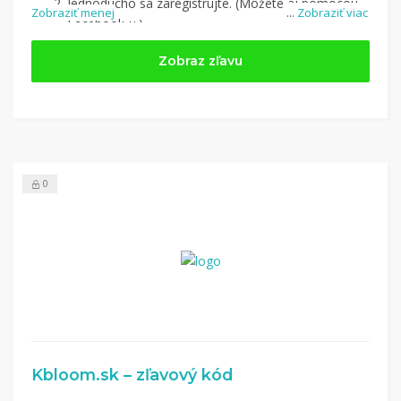
Jednoducho sa zaregistrujte. (Môžete aj pomocou
Zobraziť menej
...
Zobraziť viac
Facebook-u.)
Jednoducho si
nájdite obchod, pomocou služby
Zobraz zľavu
Tipli
(v ponuke je cca 1 500 obchodov).
Kliknite na tlačidlo „Nakupovať“.
(Následne
budete presmerovaný na stránku kde zrealizujete
nákup.
Hotovo!
Na vašom účte na Tipli budete vidieť,
koľko sa vám z nákupu vrátilo. Po potvrdení
0
nákupu, si tieto peniaze môžete dať hneď vyplatiť
na váš bankový účet.
Kbloom.sk – zľavový kód