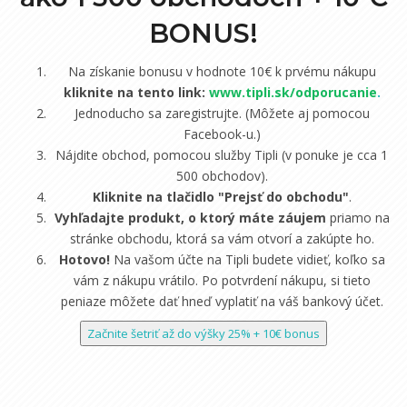
BONUS!
Na získanie bonusu v hodnote 10€ k prvému nákupu
kliknite na tento link:
www.tipli.sk/odporucanie
.
Jednoducho sa zaregistrujte. (Môžete aj pomocou
Facebook-u.)
Nájdite obchod, pomocou služby Tipli (v ponuke je cca 1
500 obchodov).
Kliknite na tlačidlo "Prejsť do obchodu"
.
Vyhľadajte produkt, o ktorý máte záujem
priamo na
stránke obchodu, ktorá sa vám otvorí a zakúpte ho.
Hotovo!
Na vašom účte na Tipli budete vidieť, koľko sa
vám z nákupu vrátilo. Po potvrdení nákupu, si tieto
peniaze môžete dať hneď vyplatiť na váš bankový účet.
Začnite šetriť až do výšky 25% + 10€ bonus