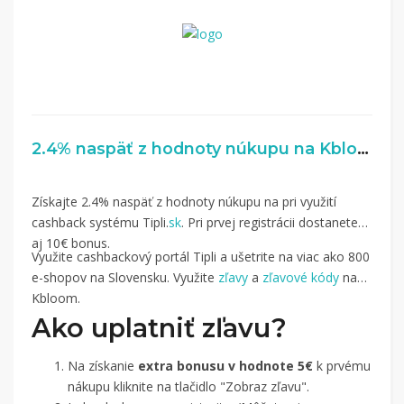
2.4% naspäť z hodnoty núkupu na Kbloom.sk
Získajte 2.4% naspäť z hodnoty núkupu na pri využití
cashback systému Tipli.
sk
. Pri prvej registrácii dostanete
aj 10€ bonus.
Využite cashbackový portál Tipli a ušetrite na viac ako 800
e-shopov na Slovensku. Využite
zľavy
a
zľavové kódy
na
Kbloom.
Ako uplatniť zľavu?
Na získanie
extra bonusu v hodnote 5€
k prvému
nákupu kliknite na tlačidlo "Zobraz zľavu".