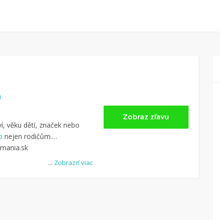
a
Zobraz zľavu
ví, věku dětí, značek nebo
p
nejen rodičům.
dmania.sk
...
Zobraziť viac