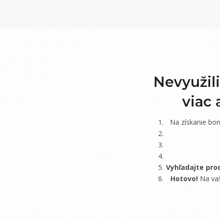
Nevyužil
viac
Na získanie bo
Vyhľadajte pro
Hotovo!
Na vaš