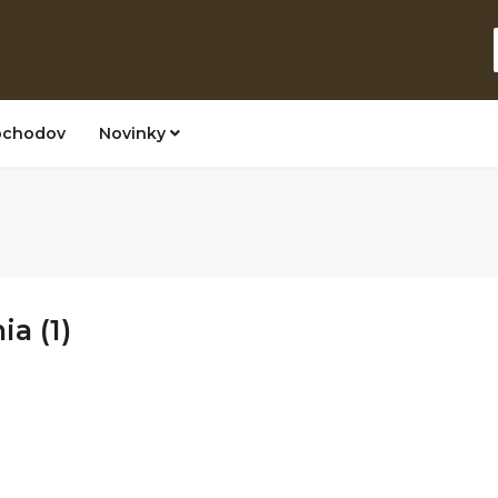
bchodov
Novinky
a (1)