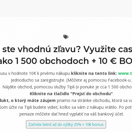
i ste vhodnú zľavu? Využite ca
 ako 1 500 obchodoch +
10 € B
nusu v hodnote 10€ k prvému nákupu
kliknite na tento link:
www.ti
Jednoducho sa zaregistrujte. (Môžete aj pomocou Facebook-u.
Nájdite obchod, pomocou služby Tipli (v ponuke je cca 1 500 obcho
Kliknite na tlačidlo "Prejsť do obchodu"
.
dukt, o ktorý máte záujem
priamo na stránke obchodu, ktorá sa vá
om účte na Tipli budete vidieť, koľko sa vám z nákupu vrátilo. Po potv
peniaze môžete dať hneď vyplatiť na váš bankový účet.
Začnite šetriť až do výšky 25% + 10€ bonus