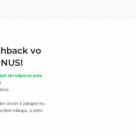
shback vo
ONUS!
pli.sk/odporucanie
.
)
dov).
m otvorí a zakúpte ho.
rdení nákupu, si tieto