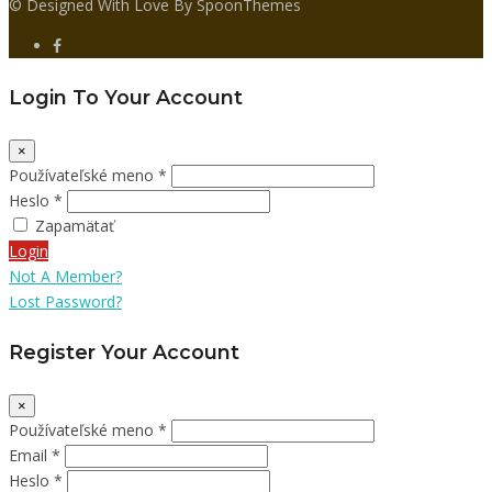
© Designed With Love By SpoonThemes
Login To Your Account
×
Používateľské meno *
Heslo *
Zapamätať
Login
Not A Member?
Lost Password?
Register Your Account
×
Používateľské meno *
Email *
Heslo *