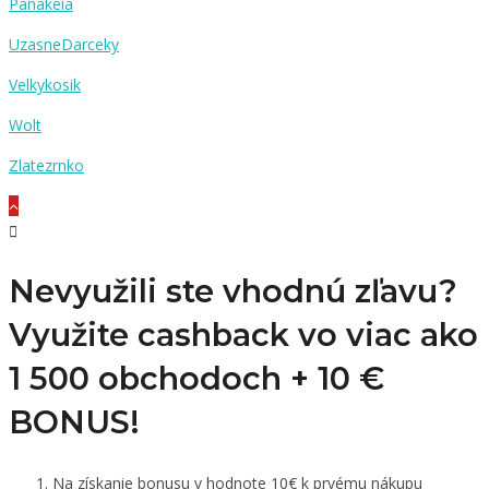
Panakeia
UzasneDarceky
Velkykosik
Wolt
Zlatezrnko
Nevyužili ste vhodnú zľavu?
Využite cashback vo viac ako
1 500 obchodoch +
10 €
BONUS!
Na získanie bonusu v hodnote 10€ k prvému nákupu