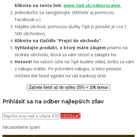
kliknite na tento link:
www.tipli.sk/odporucanie
.
Jednoducho sa zaregistrujte. (Môžete aj pomocou
Facebook-u.)
Nájdite obchod, pomocou služby Tipli (v ponuke je cca 1
500 obchodov).
Kliknite na tlačidlo "Prejsť do obchodu"
.
Vyhľadajte produkt, o ktorý máte záujem
priamo na
stránke obchodu, ktorá sa vám otvorí a zakúpte ho.
Hotovo!
Na vašom účte na Tipli budete vidieť, koľko sa vám
z nákupu vrátilo. Po potvrdení nákupu, si tieto peniaze
môžete dať hneď vyplatiť na váš bankový účet.
Začnite šetriť až do výšky 25% + 10€ bonus
Prihlásiť sa na odber najlepších zľiav
ODOSLAŤ
Nezasielame spam