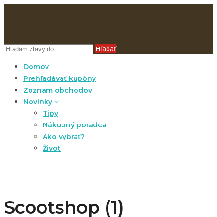
Hľadať
Domov
Prehľadávať kupóny
Zoznam obchodov
Novinky
Tipy
Nákupný poradca
Ako vybrať?
Život
Scootshop (1)