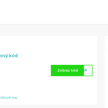
vový kód
Zobraz kód
10RP
Zobraziť viac