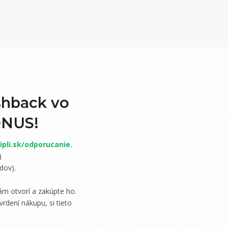
shback vo
ONUS!
pli.sk/odporucanie
.
)
dov).
m otvorí a zakúpte ho.
rdení nákupu, si tieto