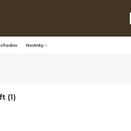
bchodov
Novinky
t (1)