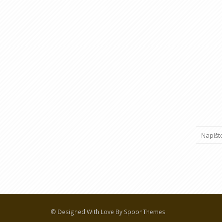
© Designed With Love By SpoonThemes