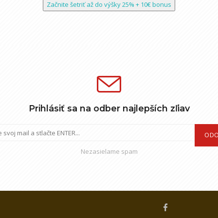
Začnite šetriť až do výšky 25% + 10€ bonus
Prihlásiť sa na odber najlepších zľiav
ODO
Nezasielame spam