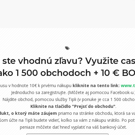
i ste vhodnú zľavu? Využite ca
 ako 1 500 obchodoch +
10 € B
nusu v hodnote 10€ k prvému nákupu
kliknite na tento link:
www.ti
Jednoducho sa zaregistrujte. (Môžete aj pomocou Facebook-u.
Nájdite obchod, pomocou služby Tipli (v ponuke je cca 1 500 obcho
Kliknite na tlačidlo "Prejsť do obchodu"
.
dukt, o ktorý máte záujem
priamo na stránke obchodu, ktorá sa vá
om účte na Tipli budete vidieť, koľko sa vám z nákupu vrátilo. Po potv
peniaze môžete dať hneď vyplatiť na váš bankový účet.