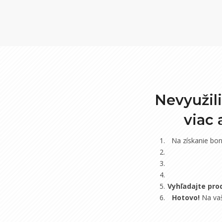
Nevyužil
viac
Na získanie bo
Vyhľadajte pro
Hotovo!
Na vaš