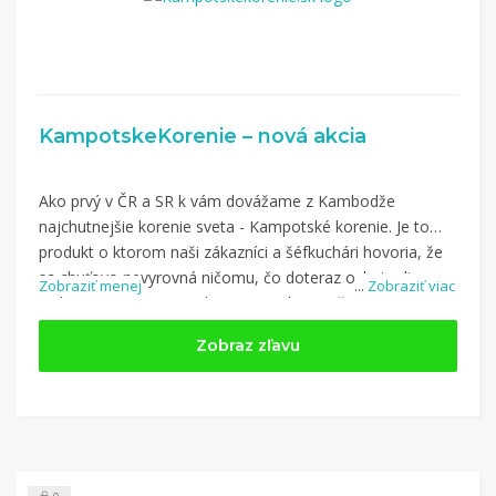
KampotskeKorenie – nová akcia
Ako prvý v ČR a SR k vám dovážame z Kambodže
najchutnejšie korenie sveta - Kampotské korenie. Je to
produkt o ktorom naši zákazníci a šéfkuchári hovoria, že
sa chuťovo nevyrovná ničomu, čo doteraz ochutnali.
Zobraziť menej
...
Zobraziť viac
Nakupujte na KampotskeKorenie.sk a využite kupón z
kategórie: Jedlo
Zobraz zľavu