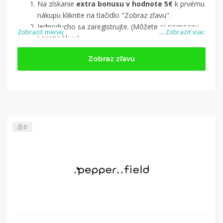
Na získanie
extra bonusu v hodnote 5€
k prvému
nákupu kliknite na tlačidlo "Zobraz zľavu".
Jednoducho sa zaregistrujte. (Môžete aj pomocou
Zobraziť menej
...
Zobraziť viac
Facebook-u.)
Jednoducho si
nájdite obchod, pomocou služby
Zobraz zľavu
Tipli
(v ponuke je cca 1 500 obchodov).
Kliknite na tlačidlo „Nakupovať“.
(Následne
budete presmerovaný na stránku kde zrealizujete
nákup.
Hotovo!
Na vašom účte na Tipli budete vidieť,
koľko sa vám z nákupu vrátilo. Po potvrdení
0
nákupu, si tieto peniaze môžete dať hneď vyplatiť
na váš bankový účet.