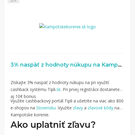
0
3% naspäť z hodnoty núkupu na Kampotskekorenie.sk
Získajte 3% naspäť z hodnoty núkupu na pri využití
cashback systému Tipli.
sk
. Pri prvej registrácii dostanete
aj 10€ bonus.
Využite cashbackový portál Tipli a ušetrite na viac ako 800
e-shopov na
Slovensku
. Využite
zľavy
a
zľavové kódy
na
Kampotske korenie.
Ako uplatniť zľavu?