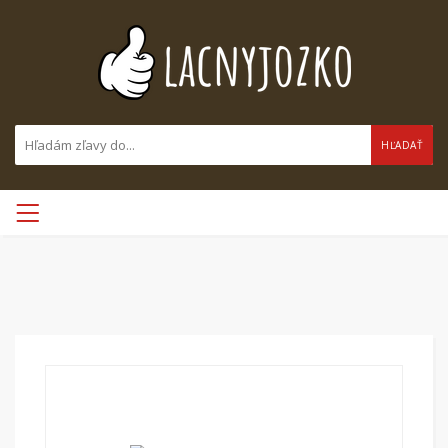
HĽADAŤ