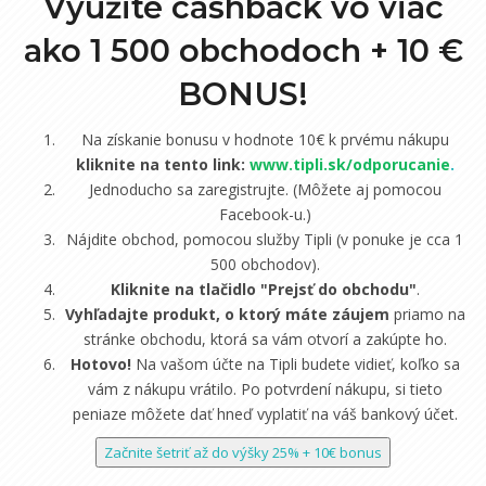
Využite cashback vo viac
ako 1 500 obchodoch +
10 €
BONUS!
Na získanie bonusu v hodnote 10€ k prvému nákupu
kliknite na tento link:
www.tipli.sk/odporucanie
.
Jednoducho sa zaregistrujte. (Môžete aj pomocou
Facebook-u.)
Nájdite obchod, pomocou služby Tipli (v ponuke je cca 1
500 obchodov).
Kliknite na tlačidlo "Prejsť do obchodu"
.
Vyhľadajte produkt, o ktorý máte záujem
priamo na
stránke obchodu, ktorá sa vám otvorí a zakúpte ho.
Hotovo!
Na vašom účte na Tipli budete vidieť, koľko sa
vám z nákupu vrátilo. Po potvrdení nákupu, si tieto
peniaze môžete dať hneď vyplatiť na váš bankový účet.
Začnite šetriť až do výšky 25% + 10€ bonus