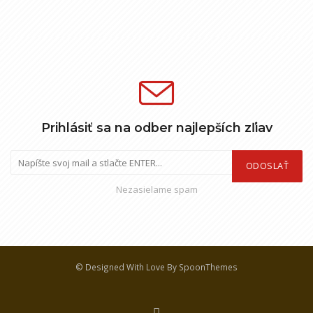
Prihlásiť sa na odber najlepších zľiav
ODOSLAŤ
Nezasielame spam
© Designed With Love By SpoonThemes