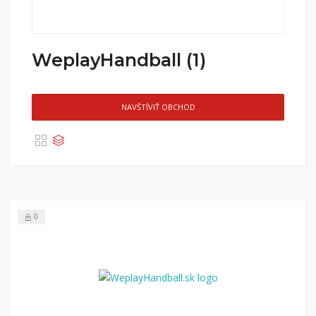
WeplayHandball (1)
NAVŠTÍVIŤ OBCHOD
0