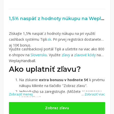
1,5% naspäť z hodnoty núkupu na WeplayHandball.sk
Získajte 1,5% naspäť z hodnoty núkupu na pri využití
cashback systému Tipli.
sk
. Pri prvej registrácii dostanete
aj 10€ bonus.
Využite cashbackový portál Tipli a ušetrite na viac ako 800
e-shopov na
Slovensku
. Využite
zľavy
a
zľavové kódy
na
WeplayHandball.
Ako uplatniť zľavu?
Na získanie
extra bonusu v hodnote 5€
k prvému
nákupu kliknite na tlačidlo "Zobraz zľavu".
Jednoducho sa zaregistrujte. (Môžete aj pomocou
Zobraziť menej
...
Zobraziť viac
Facebook-u.)
Jednoducho si
nájdite obchod, pomocou služby
Zobraz zľavu
Tipli
(v ponuke je cca 1 500 obchodov).