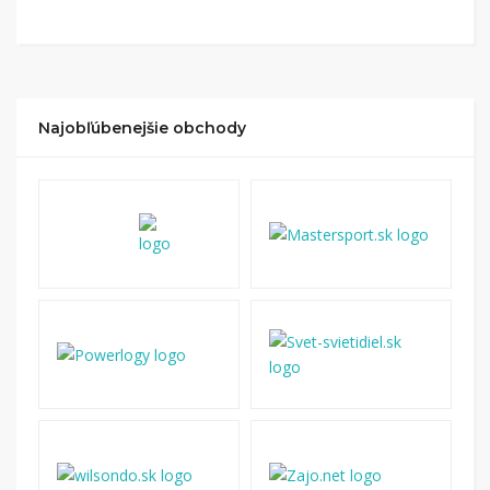
Kliknite na tlačidlo „Nakupovať“.
(Následne
budete presmerovaný na stránku kde zrealizujete
nákup
.
Hotovo!
Na vašom účte na Tipli budete vidieť,
koľko sa vám z nákupu vrátilo. Po potvrdení
Najobľúbenejšie obchody
nákupu, si tieto peniaze môžete dať hneď vyplatiť
na váš bankový účet.