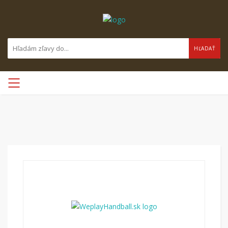
HĽADAŤ