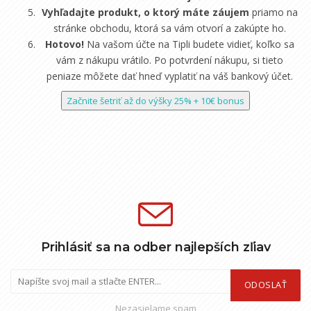
Vyhľadajte produkt, o ktorý máte záujem
priamo na
stránke obchodu, ktorá sa vám otvorí a zakúpte ho.
Hotovo!
Na vašom účte na Tipli budete vidieť, koľko sa
vám z nákupu vrátilo. Po potvrdení nákupu, si tieto
peniaze môžete dať hneď vyplatiť na váš bankový účet.
Začnite šetriť až do výšky 25% + 10€ bonus
Prihlásiť sa na odber najlepších zľiav
ODOSLAŤ
Nezasielame spam