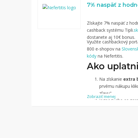
Získajte 7% naspäť z hodn
cashback systému Tipli.
sk
dostanete aj 10€ bonus.
Využite cashbackový portál
800 e-shopov na
Slovens
kódy
na Nefertitis.
Ako uplatni
Na získanie
extra 
prvému nákupu klikn
zľavu".
Zobraziť menej
Jednoducho sa zareg
pomocou Facebook
Jednoducho si
náj
služby Tipli
(v pon
Kliknite na tlači
budete presmerova