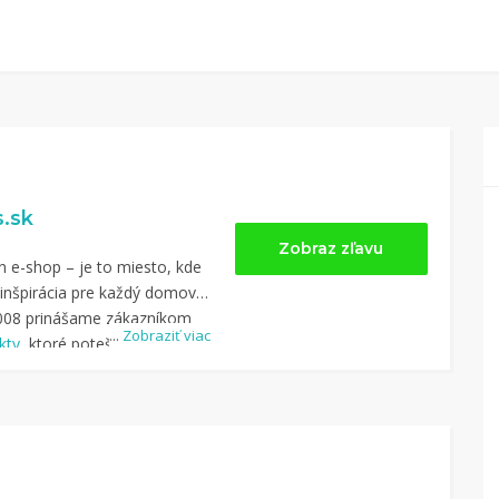
s.sk
Zobraz zľavu
len e-shop – je to miesto, kde
 inšpirácia pre každý domov
2008 prinášame zákazníkom
...
Zobraziť viac
kty
, ktoré potešia zmysly a
hu.