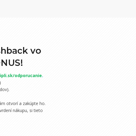
shback vo
ONUS!
pli.sk/odporucanie
.
)
dov).
m otvorí a zakúpte ho.
rdení nákupu, si tieto