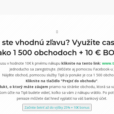
i ste vhodnú zľavu? Využite ca
 ako 1 500 obchodoch +
10 € B
nusu v hodnote 10€ k prvému nákupu
kliknite na tento link:
www.ti
Jednoducho sa zaregistrujte. (Môžete aj pomocou Facebook-u.
Nájdite obchod, pomocou služby Tipli (v ponuke je cca 1 500 obcho
Kliknite na tlačidlo "Prejsť do obchodu"
.
dukt, o ktorý máte záujem
priamo na stránke obchodu, ktorá sa vá
om účte na Tipli budete vidieť, koľko sa vám z nákupu vrátilo. Po potv
peniaze môžete dať hneď vyplatiť na váš bankový účet.
Začnite šetriť až do výšky 25% + 10€ bonus