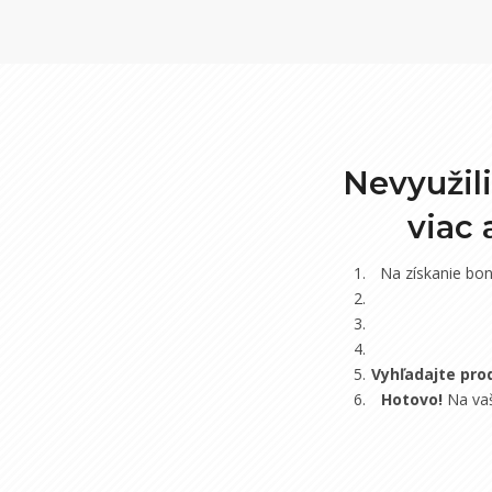
Nevyužil
viac
Na získanie bo
Vyhľadajte pro
Hotovo!
Na vaš