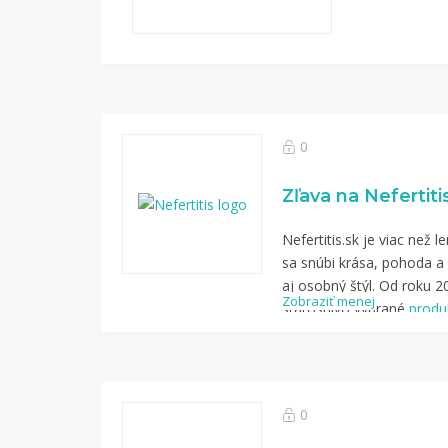
0
Zľava na Nefertiti
Nefertitis.sk je viac než 
sa snúbi krása, pohoda a
aj osobný štýl. Od roku 
Zobraziť menej
starostlivo vybrané
produ
podporia životnú rovnová
0