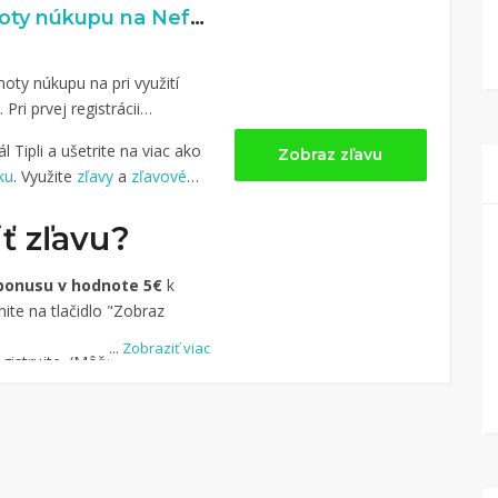
7% naspäť z hodnoty núkupu na Nefertitis.sk
oty núkupu na pri využití
. Pri prvej registrácii
 Tipli a ušetrite na viac ako
Zobraz zľavu
ku
. Využite
zľavy
a
zľavové
ť zľavu?
bonusu v hodnote 5€
k
ite na tlačidlo "Zobraz
...
Zobraziť viac
istrujte. (Môžete aj
-u.)
dite obchod, pomocou
uke je cca 1 500 obchodov).
dlo „Nakupovať“.
(Následne
ný na stránku kde