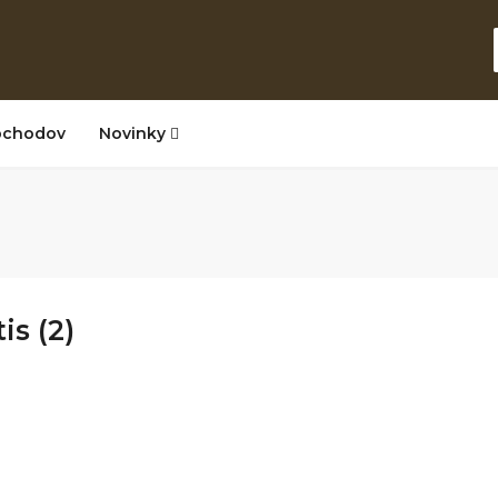
bchodov
Novinky
is (2)