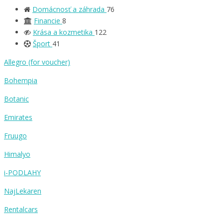
Domácnosť a záhrada
76
Financie
8
Krása a kozmetika
122
Šport
41
Allegro (for voucher)
Bohempia
Botanic
Emirates
Fruugo
Himalyo
i-PODLAHY
NajLekaren
Rentalcars