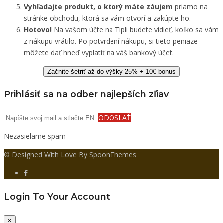
Vyhľadajte produkt, o ktorý máte záujem
priamo na
stránke obchodu, ktorá sa vám otvorí a zakúpte ho.
Hotovo!
Na vašom účte na Tipli budete vidieť, koľko sa vám
z nákupu vrátilo. Po potvrdení nákupu, si tieto peniaze
môžete dať hneď vyplatiť na váš bankový účet.
Začnite šetriť až do výšky 25% + 10€ bonus
Prihlásiť sa na odber najlepších zľiav
ODOSLAŤ
Nezasielame spam
© Designed With Love By SpoonThemes
Login To Your Account
×