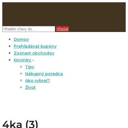
Hľadať
Domov
Prehľadávať kupóny
Zoznam obchodov
Novinky
Tipy
Nákupný poradca
Ako vybrať?
Život
4ka (3)