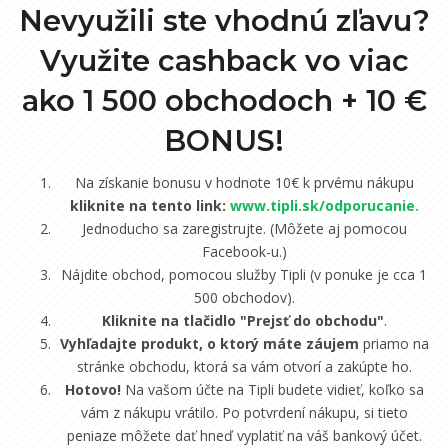
Nevyužili ste vhodnú zľavu?
Využite cashback vo viac
ako 1 500 obchodoch +
10 €
BONUS!
Na získanie bonusu v hodnote 10€ k prvému nákupu
kliknite na tento link:
www.tipli.sk/odporucanie
.
Jednoducho sa zaregistrujte. (Môžete aj pomocou
Facebook-u.)
Nájdite obchod, pomocou služby Tipli (v ponuke je cca 1
500 obchodov).
Kliknite na tlačidlo "Prejsť do obchodu"
.
Vyhľadajte produkt, o ktorý máte záujem
priamo na
stránke obchodu, ktorá sa vám otvorí a zakúpte ho.
Hotovo!
Na vašom účte na Tipli budete vidieť, koľko sa
vám z nákupu vrátilo. Po potvrdení nákupu, si tieto
peniaze môžete dať hneď vyplatiť na váš bankový účet.