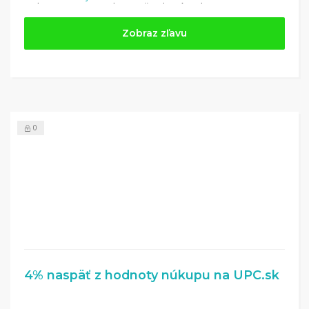
Nakupujte na UPC.sk a využite kupón z kategórie:
Zobraz zľavu
0
4% naspäť z hodnoty núkupu na UPC.sk