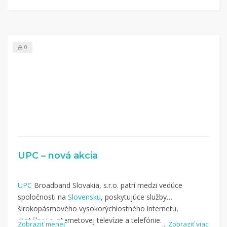
0
UPC – nová akcia
UPC
Broadband Slovakia, s.r.o. patrí medzi vedúce
spoločnosti na
Slovensku
, poskytujúce služby
širokopásmového vysokorýchlostného internetu,
digitálnej a internetovej televízie a telefónie.
Zobraziť menej
...
Zobraziť viac