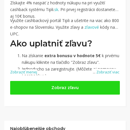
Získajte 4% naspäť z hodnoty núkupu na pri využití
cashback systému Tipli.
sk
. Pri prvej registrácii dostanete
aj 10€ bonus.
Využite cashbackový portál Tipli a ušetrite na viac ako 800
e-shopov na Slovensku. Využite zľavy a
zľavové
kódy na
UPC.
Ako uplatniť zľavu?
Na získanie
extra bonusu v hodnote 5€
k prvému
nákupu kliknite na tlačidlo "Zobraz zľavu".
Jednoducho sa zaregistrujte. (Môžete aj pomocou
Zobraziť menej
...
Zobraziť viac
Facebook-u.)
Jednoducho si
nájdite obchod, pomocou služby
Zobraz zľavu
Tipli
(v ponuke je cca 1 500 obchodov).
Kliknite na tlačidlo „Nakupovať“.
(Následne
budete presmerovaný na stránku kde zrealizujete
nákup
.
Hotovo!
Na vašom účte na Tipli budete vidieť,
koľko sa vám z nákupu vrátilo. Po potvrdení
Najobľúbenejšie obchody
nákupu, si tieto peniaze môžete dať hneď vyplatiť