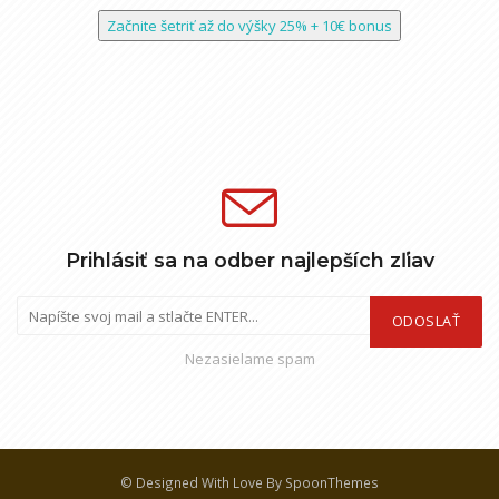
Začnite šetriť až do výšky 25% + 10€ bonus
Prihlásiť sa na odber najlepších zľiav
ODOSLAŤ
Nezasielame spam
© Designed With Love By SpoonThemes