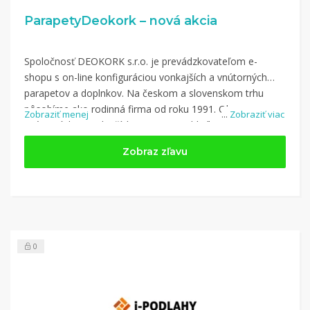
ParapetyDeokork – nová akcia
Spoločnosť DEOKORK s.r.o. je prevádzkovateľom e-
shopu s on-line konfiguráciou vonkajších a vnútorných
parapetov a doplnkov. Na českom a slovenskom trhu
pôsobíme ako rodinná firma od roku 1991. Okrem
Zobraziť menej
...
Zobraziť viac
vnútorných a vonkajších parapetov z hliníka, drevotriesky,
plastu a pozinkovaných ponúka aj príslušenstvo,
Zobraz zľavu
inštalačné sady a vzorky parapetov.
Nakupujte na ParapetyDeokork.sk a využite kupón z
kategórie: Dom a záhrada
0