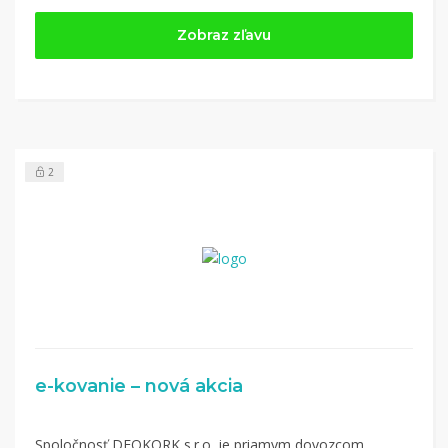
Dom a záhrada
Zobraz zľavu
2
e-kovanie – nová akcia
Spoločnosť DEOKORK s.r.o. je priamym dovozcom