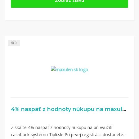
Zobraz zľavu
Tipli
(v ponuke je cca 1 500 obchodov).
Kliknite na tlačidlo „Nakupovať“.
(Následne
budete presmerovaný na stránku kde zrealizujete
nákup.
Hotovo!
Na vašom účte na Tipli budete vidieť,
koľko sa vám z nákupu vrátilo. Po potvrdení
0
nákupu, si tieto peniaze môžete dať hneď vyplatiť
na váš bankový účet.
4% naspäť z hodnoty núkupu na maxulen.sk
Získajte 4% naspäť z hodnoty núkupu na pri využití
cashback systému Tipli.sk. Pri prvej registrácii dostanete