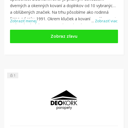
dverných a okenných kovaní a doplnkov od 10 vybraných
a obľúbených značiek. Na trhu pôsobíme ako rodinná
firma od roku 1991. Okrem kľučiek a kovaní ponúkame aj
Zobraziť menej
...
Zobraziť viac
poštové schránky, trezory a kompletný sortiment
krbového náradia a doplnkov.
Zobraz zľavu
Nakupujte na e-kovanie.sk a využite kupón z kategórie:
Dom a záhrada
1