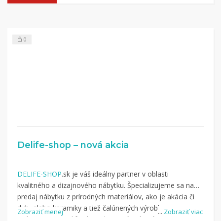
0
Delife-shop – nová akcia
DELIFE-SHOP
.sk je váš ideálny partner v oblasti
kvalitného a dizajnového nábytku. Špecializujeme sa na
predaj nábytku z prírodných materiálov, ako je akácia či
dub, alebo keramiky a tiež čalúnených výrobkov.
Zobraziť menej
...
Zobraziť viac
Nakupujte na Delife-shop.sk a využite kupón z kategórie: