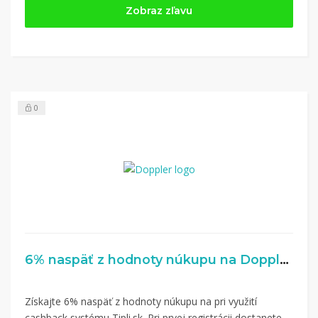
Zobraz zľavu
Tipli
(v ponuke je cca 1 500 obchodov).
Kliknite na tlačidlo „Nakupovať“.
(Následne
budete presmerovaný na stránku kde zrealizujete
nákup.
Hotovo!
Na vašom účte na Tipli budete vidieť,
koľko sa vám z nákupu vrátilo. Po potvrdení
0
nákupu, si tieto peniaze môžete dať hneď vyplatiť
na váš bankový účet.
6% naspäť z hodnoty núkupu na Doppler.sk
Získajte 6% naspäť z hodnoty núkupu na pri využití
cashback systému Tipli.sk. Pri prvej registrácii dostanete