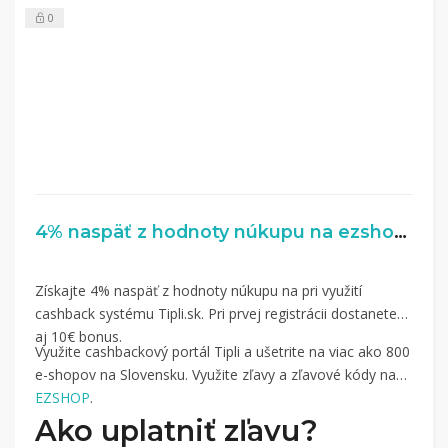
koľko sa vám z nákupu vrátilo. Po potvrdení
0
nákupu, si tieto peniaze môžete dať hneď vyplatiť
na váš bankový účet.
4% naspäť z hodnoty núkupu na ezshop.sk
Získajte 4% naspäť z hodnoty núkupu na pri využití
cashback systému Tipli.sk. Pri prvej registrácii dostanete
aj 10€ bonus.
Využite cashbackový portál Tipli a ušetrite na viac ako 800
e-shopov na Slovensku. Využite zľavy a zľavové kódy na
EZSHOP
.
Ako uplatniť zľavu?