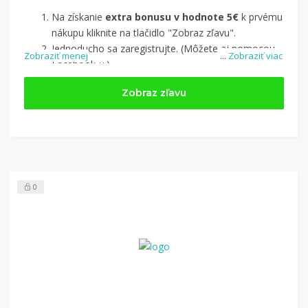
Na získanie
extra bonusu v hodnote 5€
k prvému
nákupu kliknite na tlačidlo "Zobraz zľavu".
Jednoducho sa zaregistrujte. (Môžete aj pomocou
Zobraziť menej
...
Zobraziť viac
Facebook-u.)
Jednoducho si
nájdite obchod, pomocou služby
Zobraz zľavu
Tipli
(v ponuke je cca 1 500 obchodov).
Kliknite na tlačidlo „Nakupovať“.
(Následne
budete presmerovaný na stránku kde zrealizujete
nákup.
Hotovo!
Na vašom účte na Tipli budete vidieť,
koľko sa vám z nákupu vrátilo. Po potvrdení
0
nákupu, si tieto peniaze môžete dať hneď vyplatiť
na váš bankový účet.