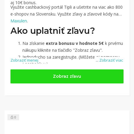
aj 10€ bonus.
Využite cashbackový portál Tipli a ušetrite na viac ako 800
e-shopov na Slovensku. Využite zľavy a zľavové kódy na
Maxulen
.
Ako uplatniť zľavu?
Na získanie
extra bonusu v hodnote 5€
k prvému
nákupu kliknite na tlačidlo "Zobraz zľavu".
Jednoducho sa zaregistrujte. (Môžete aj pomocou
Zobraziť menej
...
Zobraziť viac
Facebook-u.)
Jednoducho si
nájdite obchod, pomocou služby
Zobraz zľavu
Tipli
(v ponuke je cca 1 500 obchodov).
Kliknite na tlačidlo „Nakupovať“.
(Následne
budete presmerovaný na stránku kde zrealizujete
nákup.
Hotovo!
Na vašom účte na Tipli budete vidieť,
koľko sa vám z nákupu vrátilo. Po potvrdení
0
nákupu, si tieto peniaze môžete dať hneď vyplatiť
na váš bankový účet.