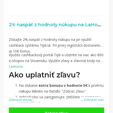
2% naspäť z hodnoty núkupu na LaHome.sk
Získajte 2% naspäť z hodnoty núkupu na pri využití
cashback systému Tipli.sk. Pri prvej registrácii dostanete
aj 10€ bonus.
Využite cashbackový portál Tipli a ušetrite na viac ako 800
e-shopov na Slovensku. Využite zľavy a zľavové kódy na
LaHome
.
Ako uplatniť zľavu?
Na získanie
extra bonusu v hodnote 5€
k prvému
nákupu kliknite na tlačidlo "Zobraz zľavu".
Jednoducho sa zaregistrujte. (Môžete aj pomocou
Zobraziť menej
...
Zobraziť viac
Facebook-u.)
Jednoducho si
nájdite obchod, pomocou služby