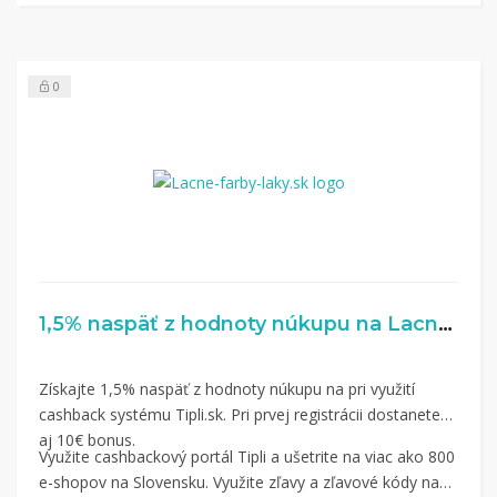
nákup.
Hotovo!
Na vašom účte na Tipli budete vidieť,
koľko sa vám z nákupu vrátilo. Po potvrdení
0
nákupu, si tieto peniaze môžete dať hneď vyplatiť
na váš bankový účet.
1,5% naspäť z hodnoty núkupu na Lacne-farby-laky.sk
Získajte 1,5% naspäť z hodnoty núkupu na pri využití
cashback systému Tipli.sk. Pri prvej registrácii dostanete
aj 10€ bonus.
Využite cashbackový portál Tipli a ušetrite na viac ako 800
e-shopov na Slovensku. Využite zľavy a zľavové kódy na