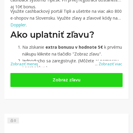
aj 10€ bonus.
Využite cashbackový portál Tipli a ušetrite na viac ako 800
e-shopov na Slovensku. Využite zľavy a zľavové kódy na
Doppler
.
Ako uplatniť zľavu?
Na získanie
extra bonusu v hodnote 5€
k prvému
nákupu kliknite na tlačidlo "Zobraz zľavu".
Jednoducho sa zaregistrujte. (Môžete aj pomocou
Zobraziť menej
...
Zobraziť viac
Facebook-u.)
Jednoducho si
nájdite obchod, pomocou služby
Zobraz zľavu
Tipli
(v ponuke je cca 1 500 obchodov).
Kliknite na tlačidlo „Nakupovať“.
(Následne
budete presmerovaný na stránku kde zrealizujete
nákup.
Hotovo!
Na vašom účte na Tipli budete vidieť,
koľko sa vám z nákupu vrátilo. Po potvrdení
0
nákupu, si tieto peniaze môžete dať hneď vyplatiť
na váš bankový účet.