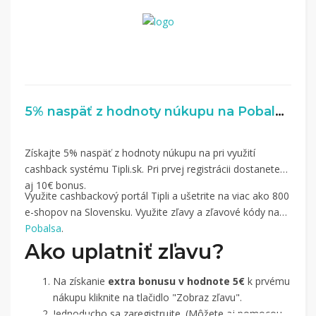
5% naspäť z hodnoty núkupu na Pobalsa.sk
Získajte 5% naspäť z hodnoty núkupu na pri využití
cashback systému Tipli.sk. Pri prvej registrácii dostanete
aj 10€ bonus.
Využite cashbackový portál Tipli a ušetrite na viac ako 800
e-shopov na Slovensku. Využite zľavy a zľavové kódy na
Pobalsa
.
Ako uplatniť zľavu?
Na získanie
extra bonusu v hodnote 5€
k prvému
nákupu kliknite na tlačidlo "Zobraz zľavu".
Jednoducho sa zaregistrujte. (Môžete aj pomocou