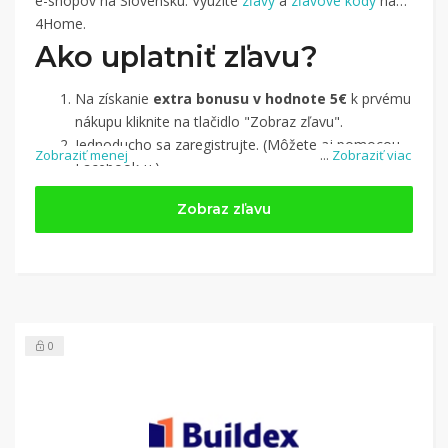
e-shopov na Slovensku. Využite
zľavy
a
zľavové kódy
na
4Home.
Ako uplatniť zľavu?
Na získanie
extra bonusu v hodnote 5€
k prvému
nákupu kliknite na tlačidlo "Zobraz zľavu".
Jednoducho sa zaregistrujte. (Môžete aj pomocou
Zobraziť menej
...
Zobraziť viac
Facebook-u.)
Jednoducho si
nájdite obchod, pomocou služby
Zobraz zľavu
Tipli
(v ponuke je cca 1 500 obchodov).
Kliknite na tlačidlo „Nakupovať“.
(Následne
budete presmerovaný na stránku kde zrealizujete
nákup.
Hotovo!
Na vašom účte na Tipli budete vidieť,
koľko sa vám z nákupu vrátilo. Po potvrdení
0
nákupu, si tieto peniaze môžete dať hneď vyplatiť
na váš bankový účet.