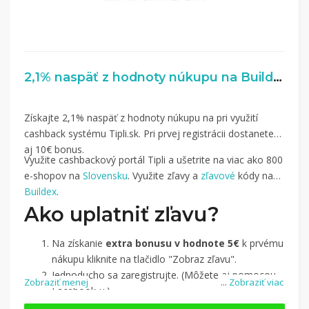
2,1% naspäť z hodnoty núkupu na Buildex.sk
Získajte 2,1% naspäť z hodnoty núkupu na pri využití
cashback systému Tipli.sk. Pri prvej registrácii dostanete
aj 10€ bonus.
Využite cashbackový portál Tipli a ušetrite na viac ako 800
e-shopov na
Slovensku
. Využite zľavy a
zľavové
kódy na
Buildex
.
Ako uplatniť zľavu?
Na získanie
extra bonusu v hodnote 5€
k prvému
nákupu kliknite na tlačidlo "Zobraz zľavu".
Jednoducho sa zaregistrujte. (Môžete aj pomocou
Zobraziť menej
...
Zobraziť viac
Facebook-u.)
Jednoducho si
nájdite obchod, pomocou služby