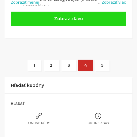
Zobraziť menej
...
Zobraziť viac
Facebook-u.)
Jednoducho si
nájdite obchod, pomocou služby
Zobraz zľavu
Tipli
(v ponuke je cca 1 500 obchodov).
Kliknite na tlačidlo „Nakupovať“.
(Následne
budete presmerovaný na stránku kde zrealizujete
nákup.
Hotovo!
Na vašom účte na Tipli budete vidieť,
koľko sa vám z nákupu vrátilo. Po potvrdení
nákupu, si tieto peniaze môžete dať hneď vyplatiť
1
2
3
4
5
na váš bankový účet.
Hľadať kupóny
HĽADAŤ
ONLINE KÓDY
ONLINE ZĽAVY