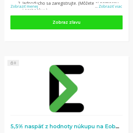
Jednoducho sa zaregistrujte. (Môžete aj pomocou
Zobraziť menej
...
Zobraziť viac
Facebook-u.)
Jednoducho si
nájdite obchod, pomocou služby
Zobraz zľavu
Tipli
(v ponuke je cca 1 500 obchodov).
Kliknite na tlačidlo „Nakupovať“.
(Následne
budete presmerovaný na stránku kde zrealizujete
nákup.
Hotovo!
Na vašom účte na Tipli budete vidieť,
koľko sa vám z nákupu vrátilo. Po potvrdení
0
nákupu, si tieto peniaze môžete dať hneď vyplatiť
na váš bankový účet.
5,5% naspäť z hodnoty núkupu na Eobal.sk