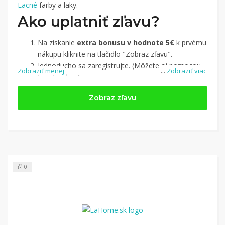
Lacné
farby a laky.
Ako uplatniť zľavu?
Na získanie
extra bonusu v hodnote 5€
k prvému
nákupu kliknite na tlačidlo "Zobraz zľavu".
Jednoducho sa zaregistrujte. (Môžete aj pomocou
Zobraziť menej
...
Zobraziť viac
Facebook-u.)
Jednoducho si
nájdite obchod, pomocou služby
Zobraz zľavu
Tipli
(v ponuke je cca 1 500 obchodov).
Kliknite na tlačidlo „Nakupovať“.
(Následne
budete presmerovaný na stránku kde zrealizujete
nákup.
Hotovo!
Na vašom účte na Tipli budete vidieť,
koľko sa vám z nákupu vrátilo. Po potvrdení
0
nákupu, si tieto peniaze môžete dať hneď vyplatiť
na váš bankový účet.