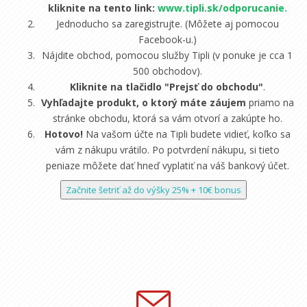
kliknite na tento link:
www.tipli.sk/odporucanie
.
Jednoducho sa zaregistrujte. (Môžete aj pomocou
Facebook-u.)
Nájdite obchod, pomocou služby Tipli (v ponuke je cca 1
500 obchodov).
Kliknite na tlačidlo "Prejsť do obchodu"
.
Vyhľadajte produkt, o ktorý máte záujem
priamo na
stránke obchodu, ktorá sa vám otvorí a zakúpte ho.
Hotovo!
Na vašom účte na Tipli budete vidieť, koľko sa
vám z nákupu vrátilo. Po potvrdení nákupu, si tieto
peniaze môžete dať hneď vyplatiť na váš bankový účet.
Začnite šetriť až do výšky 25% + 10€ bonus