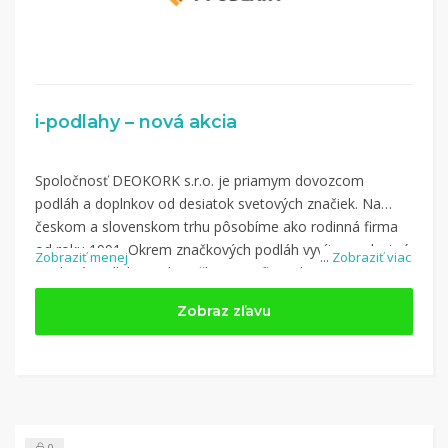
i-podlahy – nová akcia
Spoločnosť DEOKORK s.r.o. je priamym dovozcom
podláh a doplnkov od desiatok svetových značiek. Na
českom a slovenskom trhu pôsobíme ako rodinná firma
od roku 1991. Okrem značkových podláh vyvíjame vlastné
Zobraziť menej
...
Zobraziť viac
vinylové podlahy pod značkou Deofloor, ktoré vynikajú
skvelým pomerom cena/výkon.
Zobraz zľavu
Nakupujte na i-podlahy.sk a využite kupón z kategórie:
Dom a záhrada