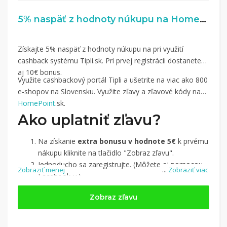
5% naspäť z hodnoty núkupu na HomePoint.sk
Získajte 5% naspäť z hodnoty núkupu na pri využití
cashback systému Tipli.sk. Pri prvej registrácii dostanete
aj 10€ bonus.
Využite cashbackový portál Tipli a ušetrite na viac ako 800
e-shopov na Slovensku. Využite zľavy a zľavové kódy na
HomePoint
.sk.
Ako uplatniť zľavu?
Na získanie
extra bonusu v hodnote 5€
k prvému
nákupu kliknite na tlačidlo "Zobraz zľavu".
Jednoducho sa zaregistrujte. (Môžete aj pomocou
Zobraziť menej
...
Zobraziť viac
Facebook-u.)
Jednoducho si
nájdite obchod, pomocou služby
Zobraz zľavu
Tipli
(v ponuke je cca 1 500 obchodov).
Kliknite na tlačidlo „Nakupovať“.
(Následne
budete presmerovaný na stránku kde zrealizujete