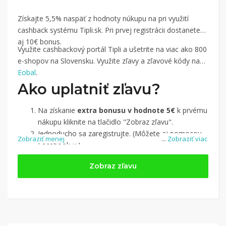
Získajte 5,5% naspäť z hodnoty núkupu na pri využití
cashback systému Tipli.sk. Pri prvej registrácii dostanete
aj 10€ bonus.
Využite cashbackový portál Tipli a ušetrite na viac ako 800
e-shopov na Slovensku. Využite zľavy a zľavové kódy na
Eobal
.
Ako uplatniť zľavu?
Na získanie
extra bonusu v hodnote 5€
k prvému
nákupu kliknite na tlačidlo "Zobraz zľavu".
Jednoducho sa zaregistrujte. (Môžete aj pomocou
Zobraziť menej
...
Zobraziť viac
Facebook-u.)
Jednoducho si
nájdite obchod, pomocou služby
Zobraz zľavu
Tipli
(v ponuke je cca 1 500 obchodov).
Kliknite na tlačidlo „Nakupovať“.
(Následne
budete presmerovaný na stránku kde zrealizujete
nákup.
Hotovo!
Na vašom účte na Tipli budete vidieť,