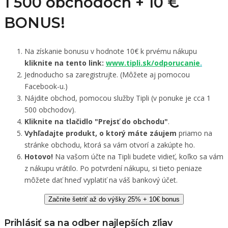
1 500 obchodoch +
10 €
BONUS!
Na získanie bonusu v hodnote 10€ k prvému nákupu
kliknite na tento link:
www.tipli.sk/odporucanie
.
Jednoducho sa zaregistrujte. (Môžete aj pomocou
Facebook-u.)
Nájdite obchod, pomocou služby Tipli (v ponuke je cca 1
500 obchodov).
Kliknite na tlačidlo "Prejsť do obchodu"
.
Vyhľadajte produkt, o ktorý máte záujem
priamo na
stránke obchodu, ktorá sa vám otvorí a zakúpte ho.
Hotovo!
Na vašom účte na Tipli budete vidieť, koľko sa vám
z nákupu vrátilo. Po potvrdení nákupu, si tieto peniaze
môžete dať hneď vyplatiť na váš bankový účet.
Začnite šetriť až do výšky 25% + 10€ bonus
Prihlásiť sa na odber najlepších zľiav