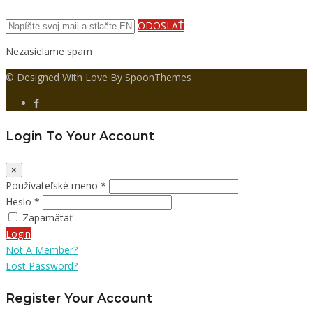
ODOSLAŤ
Nezasielame spam
© Designed With Love By SpoonThemes
Login To Your Account
×
Používateľské meno *
Heslo *
Zapamätať
Login
Not A Member?
Lost Password?
Register Your Account