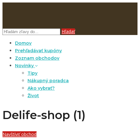
Hľadať
Domov
Prehľadávať kupóny
Zoznam obchodov
Novinky
Tipy
Nákupný poradca
Ako vybrať?
Život
Delife-shop (1)
Navštíviť obchod