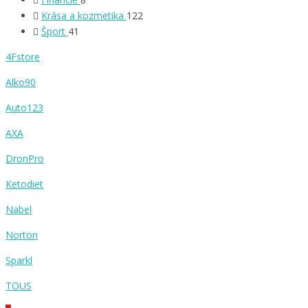
Krása a kozmetika
122
Šport
41
4Fstore
Alko90
Auto123
AXA
DronPro
Ketodiet
Nabel
Norton
Sparkl
TOUS