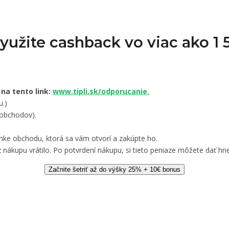
Využite cashback vo viac ako 
 na tento link:
www.tipli.sk/odporucanie
.
u.)
 obchodov).
nke obchodu, ktorá sa vám otvorí a zakúpte ho.
 nákupu vrátilo. Po potvrdení nákupu, si tieto peniaze môžete dať hne
Začnite šetriť až do výšky 25% + 10€ bonus