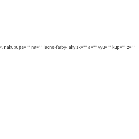
akupujte="" na="" lacne-farby-laky.sk="" a="" vyu="" kup="" z=""