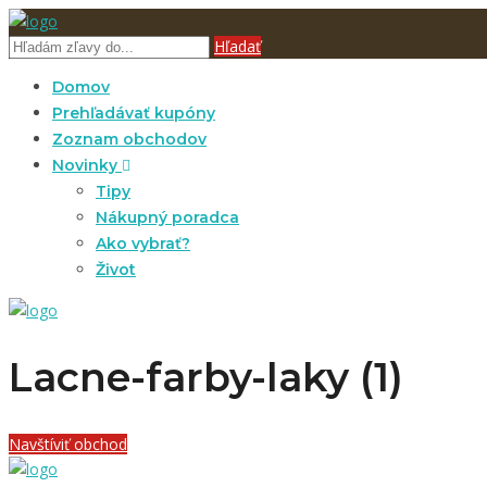
Hľadať
Domov
Prehľadávať kupóny
Zoznam obchodov
Novinky
Tipy
Nákupný poradca
Ako vybrať?
Život
Lacne-farby-laky (1)
Navštíviť obchod