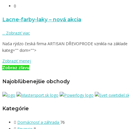
0
Lacne-farby-laky – nová akcia
...
Zobraziť viac
Naša rýdzo česká firma ARTISAN DŘEVOPRODE vznikla na základe dlh
kateg="" dom="">
Zobraziť menej
Zobraz zľavu
Najobľúbenejšie obchody
Kategórie
Domácnosť a záhrada
76
Financie
8