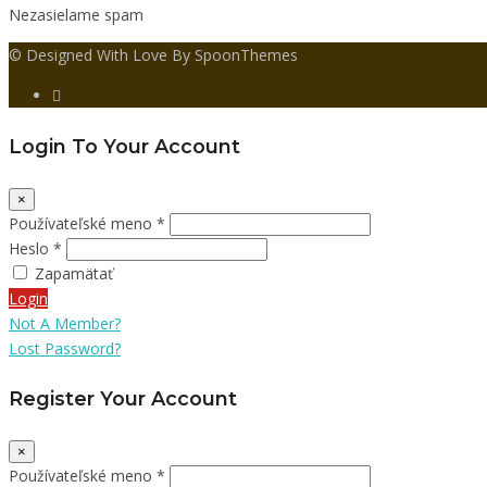
Nezasielame spam
© Designed With Love By SpoonThemes
Login To Your Account
×
Používateľské meno *
Heslo *
Zapamätať
Login
Not A Member?
Lost Password?
Register Your Account
×
Používateľské meno *