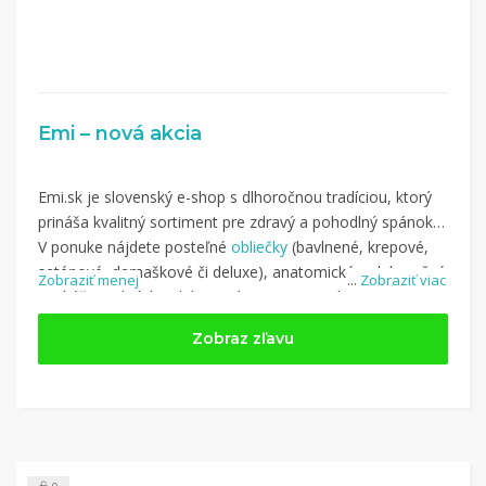
Emi – nová akcia
Emi.sk je slovenský e-shop s dlhoročnou tradíciou, ktorý
prináša kvalitný sortiment pre zdravý a pohodlný spánok.
V ponuke nájdete posteľné
obliečky
(bavlnené, krepové,
saténové, damaškové či deluxe), anatomické a dekoračné
Zobraziť menej
...
Zobraziť viac
vankúše, prikrývky, deky, prehozy na postele, matrace a
široký sortiment bytového textilu.
Zobraz zľavu
Nakupujte na Emi.sk a využite kupón z kategórie: Dom a
záhrada