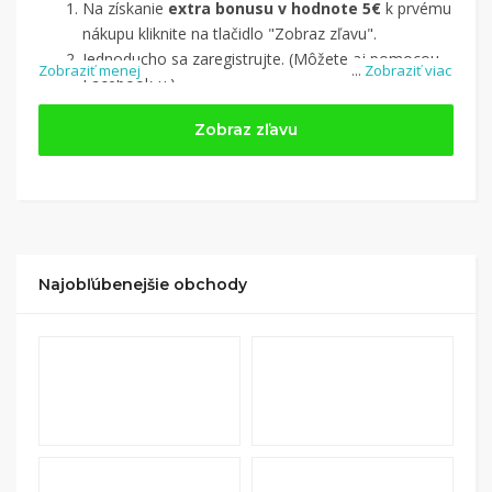
Na získanie
extra bonusu v hodnote 5€
k prvému
nákupu kliknite na tlačidlo "Zobraz zľavu".
Jednoducho sa zaregistrujte. (Môžete aj pomocou
Zobraziť menej
...
Zobraziť viac
Facebook-u.)
Jednoducho si
nájdite obchod, pomocou služby
Zobraz zľavu
Tipli
(v ponuke je cca 1 500 obchodov).
Kliknite na tlačidlo „Nakupovať“.
(Následne
budete presmerovaný na stránku kde zrealizujete
nákup
.
Hotovo!
Na vašom účte na Tipli budete vidieť,
koľko sa vám z nákupu vrátilo. Po potvrdení
Najobľúbenejšie obchody
nákupu, si tieto peniaze môžete dať hneď vyplatiť
na váš bankový účet.