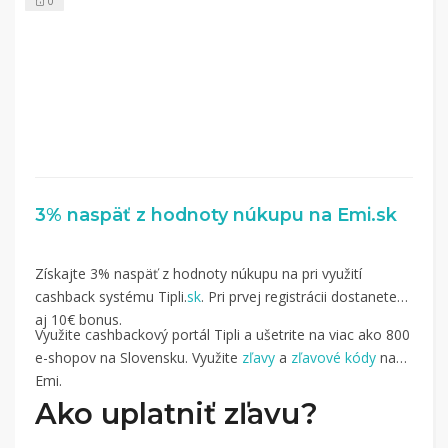
0
3% naspäť z hodnoty núkupu na Emi.sk
Získajte 3% naspäť z hodnoty núkupu na pri využití
cashback systému Tipli.
sk
. Pri prvej registrácii dostanete
aj 10€ bonus.
Využite cashbackový portál Tipli a ušetrite na viac ako 800
e-shopov na Slovensku. Využite
zľavy
a
zľavové kódy
na
Emi.
Ako uplatniť zľavu?