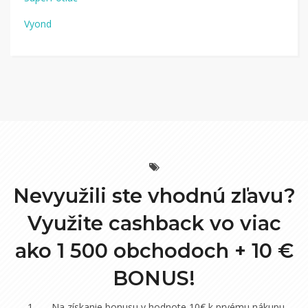
Vyond
Nevyužili ste vhodnú zľavu?
Využite cashback vo viac
ako 1 500 obchodoch +
10 €
BONUS!
Na získanie bonusu v hodnote 10€ k prvému nákupu