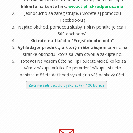
kliknite na tento link:
www.tipli.sk/odporucanie
.
Jednoducho sa zaregistrujte. (Môžete aj pomocou
Facebook-u.)
Nájdite obchod, pomocou služby Tipli (v ponuke je cca 1
500 obchodov).
Kliknite na tlačidlo "Prejsť do obchodu"
.
Vyhľadajte produkt, o ktorý máte záujem
priamo na
stránke obchodu, ktorá sa vám otvorí a zakúpte ho.
Hotovo!
Na vašom účte na Tipli budete vidieť, koľko sa
vám z nákupu vrátilo. Po potvrdení nákupu, si tieto
peniaze môžete dať hneď vyplatiť na váš bankový účet.
Začnite šetriť až do výšky 25% + 10€ bonus