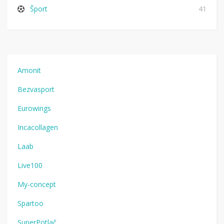
Šport
41
Amonit
Bezvasport
Eurowings
Incacollagen
Laab
Live100
My-concept
Spartoo
SuperPotlač