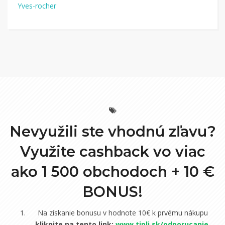
Yves-rocher
Nevyužili ste vhodnú zľavu?
Využite cashback vo viac
ako 1 500 obchodoch +
10 €
BONUS!
Na získanie bonusu v hodnote 10€ k prvému nákupu
kliknite na tento link:
www.tipli.sk/odporucanie
.