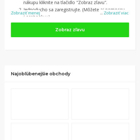
nákupu kliknite na tlačidlo "Zobraz zľavu".
Jednoducho sa zaregistrujte. (Môžete aj pomocou
Zobraziť menej
...
Zobraziť viac
Facebook-u.)
Jednoducho si
nájdite obchod, pomocou služby
Zobraz zľavu
Tipli
(v ponuke je cca 1 500 obchodov).
Kliknite na tlačidlo „Nakupovať“.
(Následne
budete presmerovaný na stránku kde zrealizujete
nákup
.
Hotovo!
Na vašom účte na Tipli budete vidieť,
koľko sa vám z nákupu vrátilo. Po potvrdení
Najobľúbenejšie obchody
nákupu, si tieto peniaze môžete dať hneď vyplatiť
na váš bankový účet.