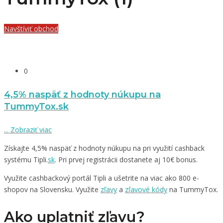
Navštíviť obchod
0
4,5% naspäť z hodnoty núkupu na
TummyTox.sk
...
Zobraziť viac
Získajte 4,5% naspäť z hodnoty núkupu na pri využití cashback
systému Tipli.
sk
. Pri prvej registrácii dostanete aj 10€ bonus.
Využite cashbackový portál Tipli a ušetrite na viac ako 800 e-
shopov na Slovensku. Využite
zľavy
a
zľavové kódy
na TummyTox.
Ako uplatniť zľavu?