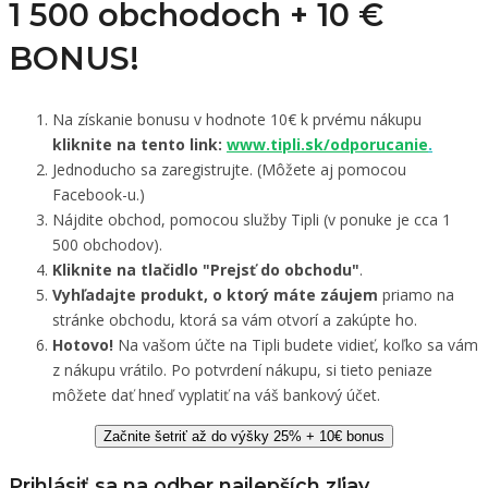
1 500 obchodoch +
10 €
BONUS!
Na získanie bonusu v hodnote 10€ k prvému nákupu
kliknite na tento link:
www.tipli.sk/odporucanie
.
Jednoducho sa zaregistrujte. (Môžete aj pomocou
Facebook-u.)
Nájdite obchod, pomocou služby Tipli (v ponuke je cca 1
500 obchodov).
Kliknite na tlačidlo "Prejsť do obchodu"
.
Vyhľadajte produkt, o ktorý máte záujem
priamo na
stránke obchodu, ktorá sa vám otvorí a zakúpte ho.
Hotovo!
Na vašom účte na Tipli budete vidieť, koľko sa vám
z nákupu vrátilo. Po potvrdení nákupu, si tieto peniaze
môžete dať hneď vyplatiť na váš bankový účet.
Začnite šetriť až do výšky 25% + 10€ bonus
Prihlásiť sa na odber najlepších zľiav