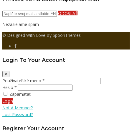
ODOSLAŤ
Nezasielame spam
© Designed With Love By SpoonThemes
Login To Your Account
×
Používateľské meno *
Heslo *
Zapamätať
Login
Not A Member?
Lost Password?
Register Your Account