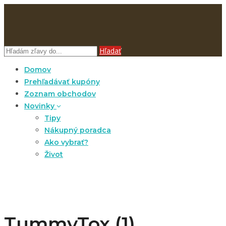
Hľadať
Domov
Prehľadávať kupóny
Zoznam obchodov
Novinky
Tipy
Nákupný poradca
Ako vybrať?
Život
TummyTox (1)