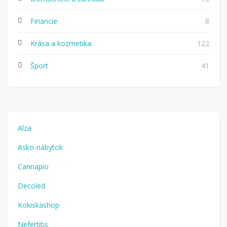
Financie
8
Krása a kozmetika
122
Šport
41
Alza
Asko-nábytok
Cannapio
Decoled
Kokiskashop
Nefertitis