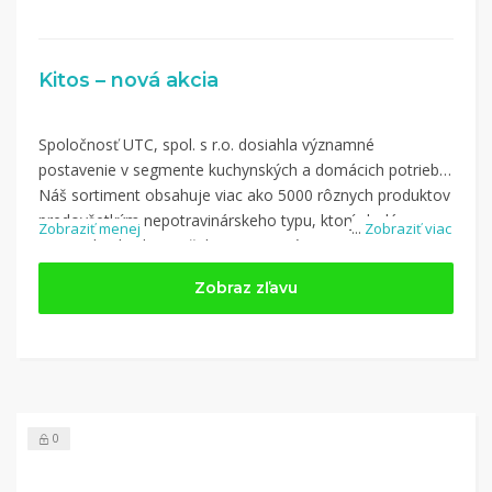
Kitos – nová akcia
Spoločnosť UTC, spol. s r.o. dosiahla významné
postavenie v segmente kuchynských a domácich potrieb.
Náš sortiment obsahuje viac ako 5000 rôznych produktov
predovšetkým nepotravinárskeho typu, ktorý dodávame
Zobraziť menej
...
Zobraziť viac
vo vysokej kvalite, avšak za priaznivé ceny.
Nakupujte na Kitos.sk a využite kupón z kategórie: Dom a
Zobraz zľavu
záhrada, Elektronika
0