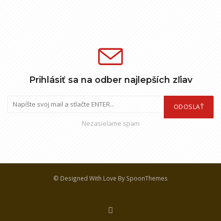
Prihlásiť sa na odber najlepších zľiav
ODOSLAŤ
Nezasielame spam
© Designed With Love By SpoonThemes