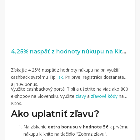
4,25% naspäť z hodnoty núkupu na Kitos.sk
Získajte 4,25% naspäť z hodnoty núkupu na pri využití
cashback systému Tipli.
sk
. Pri prvej registrácii dostanete
aj 10€ bonus.
Využite cashbackový portál Tipli a ušetrite na viac ako 800
e-shopov na Slovensku. Využite
zľavy
a
zľavové kódy
na
Kitos.
Ako uplatniť zľavu?
Na získanie
extra bonusu v hodnote 5€
k prvému
nákupu kliknite na tlačidlo "Zobraz zľavu".