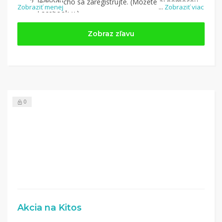
Jednoducho sa zaregistrujte. (Môžete aj pomocou
Zobraziť menej
...
Zobraziť viac
Facebook-u.)
Jednoducho si
nájdite obchod, pomocou služby
Zobraz zľavu
Tipli
(v ponuke je cca 1 500 obchodov).
Kliknite na tlačidlo „Nakupovať“.
(Následne
budete presmerovaný na stránku kde zrealizujete
nákup.
Hotovo!
Na vašom účte na Tipli budete vidieť,
koľko sa vám z nákupu vrátilo. Po potvrdení
0
nákupu, si tieto peniaze môžete dať hneď vyplatiť
na váš bankový účet.
Akcia na Kitos