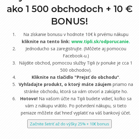
ako 1 500 obchodoch +
10 €
BONUS!
Na získanie bonusu v hodnote 10€ k prvému nákupu
kliknite na tento link:
www.tipli.sk/odporucanie
.
Jednoducho sa zaregistrujte. (Môžete aj pomocou
Facebook-u.)
Nájdite obchod, pomocou služby Tipli (v ponuke je cca 1
500 obchodov).
Kliknite na tlačidlo "Prejsť do obchodu"
.
Vyhľadajte produkt, o ktorý máte záujem
priamo na
stránke obchodu, ktorá sa vám otvorí a zakúpte ho.
Hotovo!
Na vašom účte na Tipli budete vidieť, koľko sa
vám z nákupu vrátilo. Po potvrdení nákupu, si tieto
peniaze môžete dať hneď vyplatiť na váš bankový účet.
Začnite šetriť až do výšky 25% + 10€ bonus