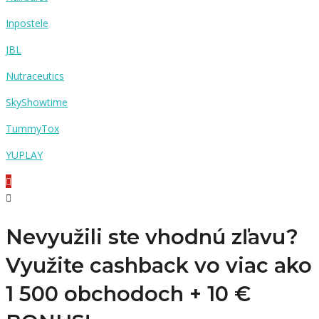
Inpostele
JBL
Nutraceutics
SkyShowtime
TummyTox
YUPLAY
Nevyužili ste vhodnú zľavu?
Využite cashback vo viac ako
1 500 obchodoch +
10 €