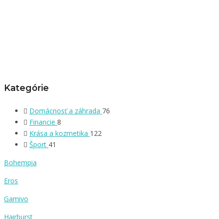
Kategórie
Domácnosť a záhrada
76
Financie
8
Krása a kozmetika
122
Šport
41
Bohempia
Eros
Gamivo
Hairburst