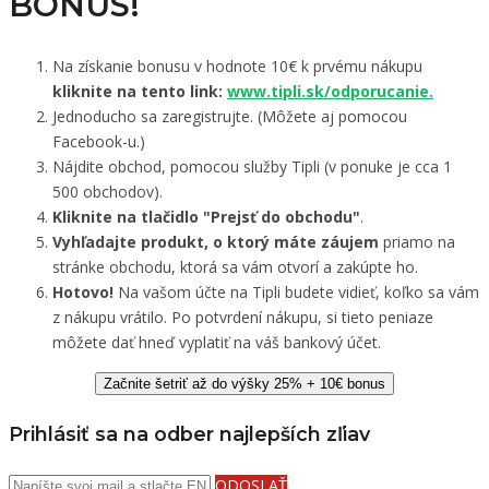
BONUS!
Na získanie bonusu v hodnote 10€ k prvému nákupu
kliknite na tento link:
www.tipli.sk/odporucanie
.
Jednoducho sa zaregistrujte. (Môžete aj pomocou
Facebook-u.)
Nájdite obchod, pomocou služby Tipli (v ponuke je cca 1
500 obchodov).
Kliknite na tlačidlo "Prejsť do obchodu"
.
Vyhľadajte produkt, o ktorý máte záujem
priamo na
stránke obchodu, ktorá sa vám otvorí a zakúpte ho.
Hotovo!
Na vašom účte na Tipli budete vidieť, koľko sa vám
z nákupu vrátilo. Po potvrdení nákupu, si tieto peniaze
môžete dať hneď vyplatiť na váš bankový účet.
Začnite šetriť až do výšky 25% + 10€ bonus
Prihlásiť sa na odber najlepších zľiav
ODOSLAŤ