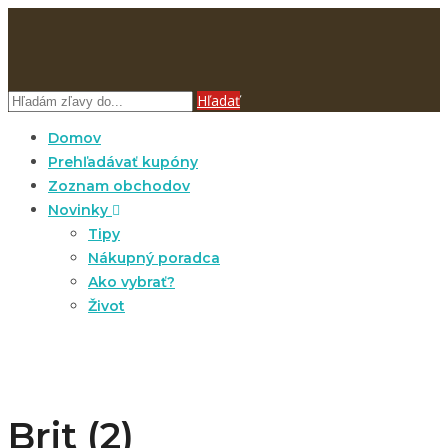
Hľadať
Domov
Prehľadávať kupóny
Zoznam obchodov
Novinky
Tipy
Nákupný poradca
Ako vybrať?
Život
Brit (2)