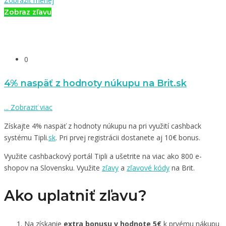
Zobraziť menej
Zobraz zľavu
0
4% naspäť z hodnoty núkupu na Brit.sk
...
Zobraziť viac
Získajte 4% naspäť z hodnoty núkupu na pri využití cashback
systému Tipli.
sk
. Pri prvej registrácii dostanete aj 10€ bonus.
Využite cashbackový portál Tipli a ušetrite na viac ako 800 e-
shopov na Slovensku. Využite
zľavy
a
zľavové kódy
na Brit.
Ako uplatniť zľavu?
Na získanie
extra bonusu v hodnote 5€
k prvému nákupu