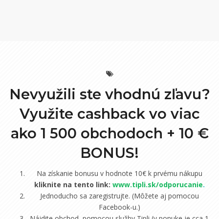
Nevyužili ste vhodnú zľavu?
Využite cashback vo viac
ako 1 500 obchodoch +
10 €
BONUS!
Na získanie bonusu v hodnote 10€ k prvému nákupu
kliknite na tento link:
www.tipli.sk/odporucanie
.
Jednoducho sa zaregistrujte. (Môžete aj pomocou
Facebook-u.)
Nájdite obchod, pomocou služby Tipli (v ponuke je cca 1