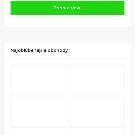
Jednoducho si
nájdite obchod, pomocou služby
Zobraz zľavu
Tipli
(v ponuke je cca 1 500 obchodov).
Kliknite na tlačidlo „Nakupovať“.
(Následne
budete presmerovaný na stránku kde zrealizujete
nákup
.
Hotovo!
Na vašom účte na Tipli budete vidieť,
koľko sa vám z nákupu vrátilo. Po potvrdení
Najobľúbenejšie obchody
nákupu, si tieto peniaze môžete dať hneď vyplatiť
na váš bankový účet.