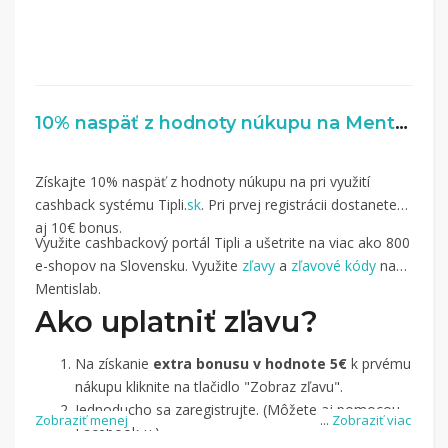
10% naspäť z hodnoty núkupu na Mentislab.cz
Získajte 10% naspäť z hodnoty núkupu na pri využití
cashback systému Tipli.
sk
. Pri prvej registrácii dostanete
aj 10€ bonus.
Využite cashbackový portál Tipli a ušetrite na viac ako 800
e-shopov na Slovensku. Využite
zľavy
a
zľavové kódy
na
Mentislab.
Ako uplatniť zľavu?
Na získanie
extra bonusu v hodnote 5€
k prvému
nákupu kliknite na tlačidlo "Zobraz zľavu".
Jednoducho sa zaregistrujte. (Môžete aj pomocou
Zobraziť menej
...
Zobraziť viac
Facebook-u.)