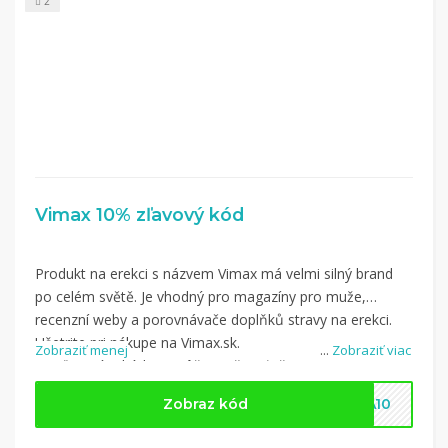
2
Vimax 10% zľavový kód
Produkt na erekci s názvem Vimax má velmi silný brand
po celém světě. Je vhodný pro magazíny pro muže,
recenzní weby a porovnávače doplňků stravy na erekci.
Ušetrite pri nákupe na Vimax.sk.
Zobraziť menej
...
Zobraziť viac
So zľavovým kódom môžete ušetriť až 10% na Vimax.
Zobraz kód
VA10