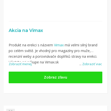
Akcia na Vimax
Produkt na erekci s názvem
Vimax
má velmi silný brand
po celém světě. Je vhodný pro magazíny pro muže,
recenzní weby a porovnávače doplňků stravy na erekci.
Ušetrite pri nákupe na Vimax.sk
Zobraziť menej
...
Zobraziť viac
Zobraz zľavu