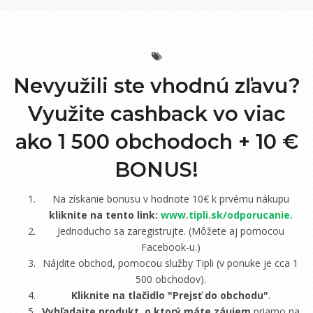
Nevyužili ste vhodnú zľavu?
Využite cashback vo viac
ako 1 500 obchodoch +
10 €
BONUS!
Na získanie bonusu v hodnote 10€ k prvému nákupu
kliknite na tento link:
www.tipli.sk/odporucanie
.
Jednoducho sa zaregistrujte. (Môžete aj pomocou
Facebook-u.)
Nájdite obchod, pomocou služby Tipli (v ponuke je cca 1
500 obchodov).
Kliknite na tlačidlo "Prejsť do obchodu"
.
Vyhľadajte produkt, o ktorý máte záujem
priamo na