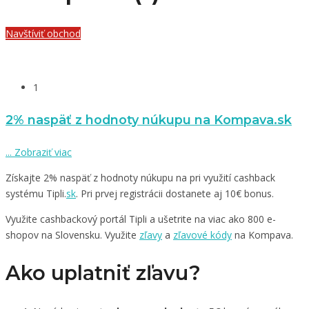
Navštíviť obchod
1
2% naspäť z hodnoty núkupu na Kompava.sk
...
Zobraziť viac
Získajte 2% naspäť z hodnoty núkupu na pri využití cashback
systému Tipli.
sk
. Pri prvej registrácii dostanete aj 10€ bonus.
Využite cashbackový portál Tipli a ušetrite na viac ako 800 e-
shopov na Slovensku. Využite
zľavy
a
zľavové kódy
na Kompava.
Ako uplatniť zľavu?