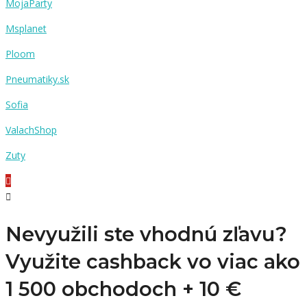
MojaParty
Msplanet
Ploom
Pneumatiky.sk
Sofia
ValachShop
Zuty
Nevyužili ste vhodnú zľavu?
Využite cashback vo viac ako
1 500 obchodoch +
10 €