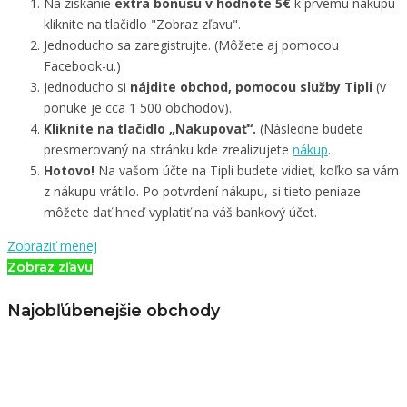
Na získanie
extra bonusu v hodnote 5€
k prvému nákupu
kliknite na tlačidlo "Zobraz zľavu".
Jednoducho sa zaregistrujte. (Môžete aj pomocou
Facebook-u.)
Jednoducho si
nájdite obchod, pomocou služby Tipli
(v
ponuke je cca 1 500 obchodov).
Kliknite na tlačidlo „Nakupovať“.
(Následne budete
presmerovaný na stránku kde zrealizujete
nákup
.
Hotovo!
Na vašom účte na Tipli budete vidieť, koľko sa vám
z nákupu vrátilo. Po potvrdení nákupu, si tieto peniaze
môžete dať hneď vyplatiť na váš bankový účet.
Zobraziť menej
Zobraz zľavu
Najobľúbenejšie obchody