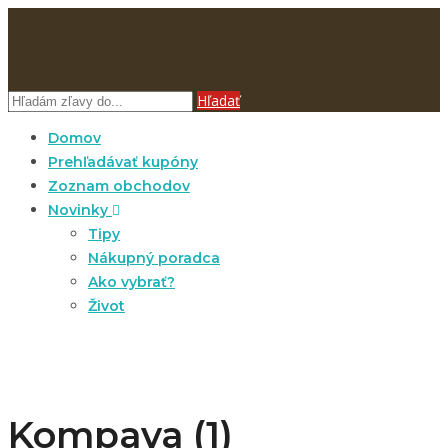
Hľadať
Domov
Prehľadávať kupóny
Zoznam obchodov
Novinky
Tipy
Nákupný poradca
Ako vybrať?
Život
Kompava (1)