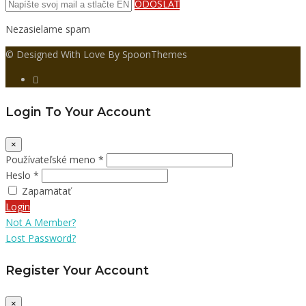
ODOSLAŤ
Nezasielame spam
© Designed With Love By SpoonThemes
Login To Your Account
×
Používateľské meno *
Heslo *
Zapamätať
Login
Not A Member?
Lost Password?
Register Your Account
×