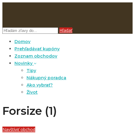
Hľadať
Domov
Prehľadávať kupóny
Zoznam obchodov
Novinky
Tipy
Nákupný poradca
Ako vybrať?
Život
Forsize (1)
Navštíviť obchod