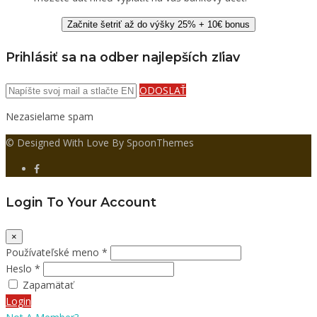
Začnite šetriť až do výšky 25% + 10€ bonus
Prihlásiť sa na odber najlepších zľiav
ODOSLAŤ
Nezasielame spam
© Designed With Love By SpoonThemes
Login To Your Account
×
Používateľské meno *
Heslo *
Zapamätať
Login