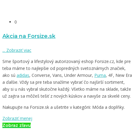
0
Akcia na Forsize.sk
...
Zobraziť viac
Sme športový a lifestylový autorizovaný eshop Forsize.cz, kde pre
teba máme to najlepšie od popredných svetoznámych značiek,
ako sú
adidas
, Converse, Vans, Under Armour,
Puma
, 4F, New Era
a ďalšie. Vždy sa pre teba snažíme vybrať čo najširší sortiment,
aby si u nás vybral skutočne každý. Všetko máme na sklade, takže
už zajtra sa môžeš tešiť z nových kúskov a navyše za skvelé ceny.
Nakupujte na Forsize.sk a ušetrite v kategórii: Móda a doplňky.
Zobraziť menej
Zobraz zľavu