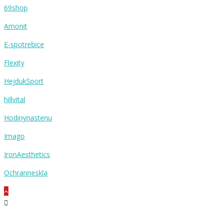
69shop
Amonit
E-spotrebice
Flexity
HejdukSport
hillvital
Hodinynastenu
Imago
IronAesthetics
Ochranneskla