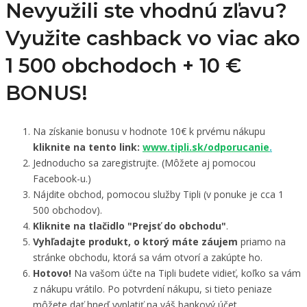
Nevyužili ste vhodnú zľavu?
Využite cashback vo viac ako
1 500 obchodoch +
10 €
BONUS!
Na získanie bonusu v hodnote 10€ k prvému nákupu
kliknite na tento link:
www.tipli.sk/odporucanie
.
Jednoducho sa zaregistrujte. (Môžete aj pomocou
Facebook-u.)
Nájdite obchod, pomocou služby Tipli (v ponuke je cca 1
500 obchodov).
Kliknite na tlačidlo "Prejsť do obchodu"
.
Vyhľadajte produkt, o ktorý máte záujem
priamo na
stránke obchodu, ktorá sa vám otvorí a zakúpte ho.
Hotovo!
Na vašom účte na Tipli budete vidieť, koľko sa vám
z nákupu vrátilo. Po potvrdení nákupu, si tieto peniaze
môžete dať hneď vyplatiť na váš bankový účet.