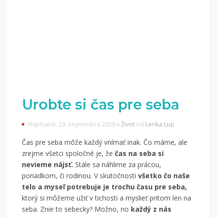
Urobte si čas pre seba
Napísané: 23. septembra 2020 v
Život
od
Lenka Lup
Čas pre seba môže každý vnímať inak. Čo máme, ale
zrejme všetci spoločné je, že
čas na seba si
nevieme nájsť.
Stále sa náhlime za prácou,
poriadkom, či rodinou. V skutočnosti
všetko čo naše
telo a myseľ potrebuje je trochu času pre seba,
ktorý si môžeme užiť v tichosti a myslieť pritom len na
seba. Znie to sebecky? Možno, no
každý z nás