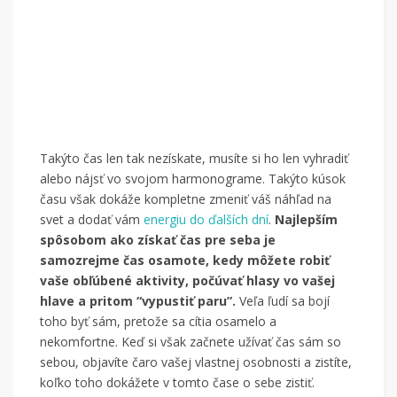
Takýto čas len tak nezískate, musíte si ho len vyhradiť
alebo nájsť vo svojom harmonograme. Takýto kúsok
času však dokáže kompletne zmeniť váš náhľad na
svet a dodať vám
energiu do ďalších dní
.
Najlepším
spôsobom ako získať čas pre seba je
samozrejme čas osamote, kedy môžete robiť
vaše obľúbené aktivity, počúvať hlasy vo vašej
hlave a pritom “vypustiť paru”.
Veľa ľudí sa bojí
toho byť sám, pretože sa cítia osamelo a
nekomfortne. Keď si však začnete užívať čas sám so
sebou, objavíte čaro vašej vlastnej osobnosti a zistíte,
koľko toho dokážete v tomto čase o sebe zistiť.