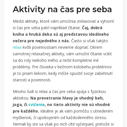
Aktivity na čas pre seba
Medzi aktivity, ktoré vám umožnia zrelaxovať a vytvoriť
si čas pre seba patrí napríklad čítanie.
Čaj, dobrá
kniha a hrubá deka sú aj predstavou ideálneho
večera pre nejedného z nás.
Často si však takýto
relax
kvôli povinnostiam nevieme dopriať. Okrem
samotnej relaxačnej aktivity, vám umožní čítanie vcítiť
sa do roly niekoho iného a riešiť kompletne iné
problémy. Pre človeka v bežnom kolobehu problémov
je to priam liekom, kedy môže opustiť svoje zabehnutí
starosti a povinnosti.
Mnoho ľudí si relax a čas pre seba spája s fyzickou
aktivitou.
Na prevetranie hlavy je vhodný beh,
joga, či
cvičenie
, no tieto aktivity nie sú vhodné
pre každého.
Ideálne je ak vám pomôžu s utriedením
myšlienok, či upokojením od každodenného stresu.
Nemali by ste sa však po nich cítiť vyčerpaní, pretože si