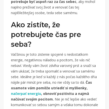
potrebuje byť aspoň raz za čas sebec
, aby mohol
naplno prežívať svoj život a venovať čas tej
najdôležitejšej osobe, teda sebe samému.
Ako zistíte, že
potrebujete čas pre
seba?
Väčšinou je toto zistenie spojené s nedostatkom
energie, negatívnou náladou a pocitom, že vás nič
nebaví. Vtedy vám život zdvíha varovný prst a snaží sa
vám ukázať, že treba spomaliť a venovať sa samému
sebe. Ideálne je keď si každý z nás počas každého dňa
nájde pár minút pre seba, no nie vždy sa to dá.
Čas
osamote vám pomôže utriediť si myšlienky,
načerpať energiu
, obnoviť pozitivitu a najmä
načúvať svojim pocitom.
Nie je nič lepšie ako vedieť
komunikovať so sebou samým a vďaka tomu dokonale