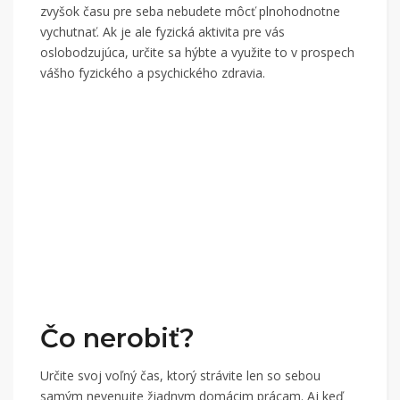
zvyšok času pre seba nebudete môcť plnohodnotne
vychutnať. Ak je ale fyzická aktivita pre vás
oslobodzujúca, určite sa hýbte a využite to v prospech
vášho fyzického a psychického zdravia.
Čo nerobiť?
Určite svoj voľný čas, ktorý strávite len so sebou
samým nevenujte žiadnym domácim prácam. Aj keď