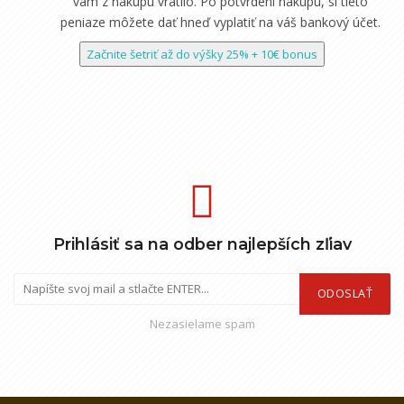
vám z nákupu vrátilo. Po potvrdení nákupu, si tieto
peniaze môžete dať hneď vyplatiť na váš bankový účet.
Začnite šetriť až do výšky 25% + 10€ bonus
Prihlásiť sa na odber najlepších zľiav
ODOSLAŤ
Nezasielame spam