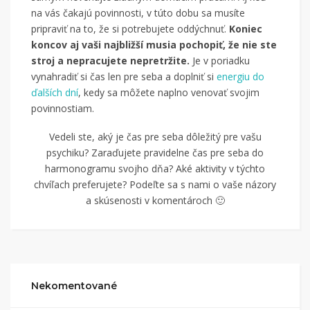
na vás čakajú povinnosti, v túto dobu sa musíte
pripraviť na to, že si potrebujete oddýchnuť.
Koniec
koncov aj vaši najbližší musia pochopiť, že nie ste
stroj a nepracujete nepretržite.
Je v poriadku
vynahradiť si čas len pre seba a doplniť si
energiu do
ďalších dní
, kedy sa môžete naplno venovať svojim
povinnostiam.
Vedeli ste, aký je čas pre seba dôležitý pre vašu
psychiku? Zaraďujete pravidelne čas pre seba do
harmonogramu svojho dňa? Aké aktivity v týchto
chvíľach preferujete? Podeľte sa s nami o vaše názory
a skúsenosti v komentároch 🙂
Nekomentované