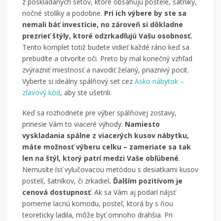
z poskladaných setov, ktoré obsahujú postele, šatníky,
nočné stolíky a podobne.
Pri ich výbere by ste sa
nemali báť investície, no zároveň si dôkladne
prezrieť štýly, ktoré odzrkadľujú Vašu osobnosť.
Tento komplet totiž budete vidieť každé ráno keď sa
prebudíte a otvoríte oči. Preto by mal konečný vzhľad
zvýrazniť miestnosť a navodiť želaný, priaznivý pocit.
Vyberte si ideálny spálňový set cez
Asko nábytok –
zľavový kód
, aby ste ušetrili.
Keď sa rozhodnete pre výber spálňovej zostavy,
prinesie Vám to viaceré výhody.
Namiesto
vyskladania spálne z viacerých kusov nábytku,
máte možnosť výberu celku – zameriate sa tak
len na štýl, ktorý patrí medzi Vaše obľúbené
.
Nemusíte ísť vylučovacou metódou s desiatkami kusov
postelí, šatníkov, či zrkadiel
. Ďalším pozitívom je
cenová dostupnosť
. Ak sa Vám aj podarí nájsť
pomerne lacnú komodu, posteľ, ktorá by s ňou
teoreticky ladila, môže byť omnoho drahšia. Pri