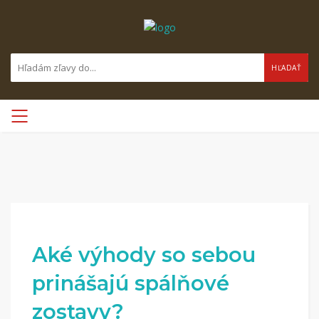
HĽADAŤ
Aké výhody so sebou
prinášajú spálňové
zostavy?