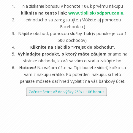
Na získanie bonusu v hodnote 10€ k prvému nákupu
kliknite na tento link:
www.tipli.sk/odporucanie
.
Jednoducho sa zaregistrujte. (Môžete aj pomocou
Facebook-u.)
Nájdite obchod, pomocou služby Tipli (v ponuke je cca 1
500 obchodov).
Kliknite na tlačidlo "Prejsť do obchodu"
.
Vyhľadajte produkt, o ktorý máte záujem
priamo na
stránke obchodu, ktorá sa vám otvorí a zakúpte ho.
Hotovo!
Na vašom účte na Tipli budete vidieť, koľko sa
vám z nákupu vrátilo. Po potvrdení nákupu, si tieto
peniaze môžete dať hneď vyplatiť na váš bankový účet.
Začnite šetriť až do výšky 25% + 10€ bonus