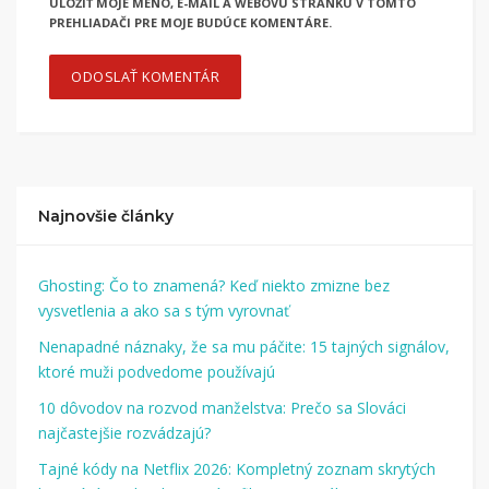
ULOŽIŤ MOJE MENO, E-MAIL A WEBOVÚ STRÁNKU V TOMTO
PREHLIADAČI PRE MOJE BUDÚCE KOMENTÁRE.
Najnovšie články
Ghosting: Čo to znamená? Keď niekto zmizne bez
vysvetlenia a ako sa s tým vyrovnať
Nenapadné náznaky, že sa mu páčite: 15 tajných signálov,
ktoré muži podvedome používajú
10 dôvodov na rozvod manželstva: Prečo sa Slováci
najčastejšie rozvádzajú?
Tajné kódy na Netflix 2026: Kompletný zoznam skrytých