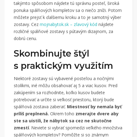
takýmto spôsobom nájdete tú správnu posteľ, široká
ponuka spálňových kompletov sa o niečo zníži. Potom
môžete prejsť k ďalšiemu kroku a to je samotný výber
zostavy. Cez
mojnabytok.sk – zľavový kód
nájdete
rozličné spálňové zostavy s pútavým dizajnom, za
dobrú cenu.
Skombinujte štýl
s praktickým využitím
Niektoré zostavy sú vybavené posteľou a nočnými
stolíkmi, iné môžu obsahovať aj 5 a viac kusov. Pred
zakúpením sa rozhodnite, koľko kusov budete
potrebovať a určite si veľkosť priestoru, ktorý bude
spálňová zostava zaberať.
Miestnosť by nemala byť
príliš preplnená.
Okrem toho
zmerajte dvere aby
ste sa uistili, že nábytok sa cez ne skutočne
zmestí
. Neviete si vybrať spomedzi veľkého množstva
spálňových kompletov? Pomôžte si so známym