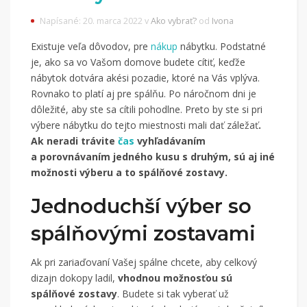
Napísané: 20. marca 2022 v
Ako vybrať?
od
Ivona
Existuje veľa dôvodov, pre
nákup
nábytku. Podstatné
je, ako sa vo Vašom domove budete cítiť, keďže
nábytok dotvára akési pozadie, ktoré na Vás vplýva.
Rovnako to platí aj pre spálňu. Po náročnom dni je
dôležité, aby ste sa cítili pohodlne. Preto by ste si pri
výbere nábytku do tejto miestnosti mali dať záležať
.
Ak neradi trávite
čas
vyhľadávaním
a porovnávaním jedného kusu s druhým, sú aj iné
možnosti výberu a to spálňové zostavy.
Jednoduchší výber so
spálňovými zostavami
Ak pri zariaďovaní Vašej spálne chcete, aby celkový
dizajn dokopy ladil,
vhodnou možnosťou sú
spálňové zostavy
. Budete si tak vyberať už