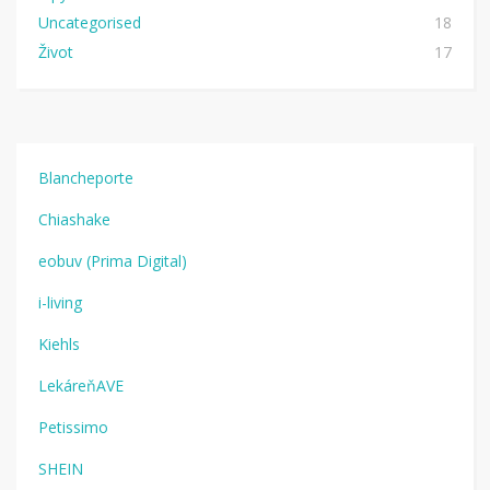
Uncategorised
18
Život
17
Blancheporte
Chiashake
eobuv (Prima Digital)
i-living
Kiehls
LekáreňAVE
Petissimo
SHEIN