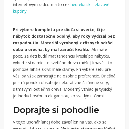
internetovým radcom a to cez
heureka.sk – zľavové
kupóny
.
Pri výbere kompletu pre dieťa si overte, či je
nábytok dostatočne odolný, aby roky vydržal bez
rozpadnutia. Materiál vyrobený z rôznych odrôd
duba a orecha, by mal zaručiť kvalitu
. Ak máte
pocit, že deti budú mať tendenciu kresliť po nábytku,
vyberte si namiesto svetlého dreva radšej tmavé – to
pomôže ľahšie skryť malé škvrny. Pri výbere setu pre
Vás, sa však zamerajte na osobné preferencie. Dnešná
pestrá ponuka obsahuje dekoratívne čalúnené sety,
s tmavými odtieňmi dreva. Moderný vzhľad je typický
jednoduchosťou a eleganciou, so svetlými tónmi.
Doprajte si pohodlie
V tejto uponáhľanej dobe závisí len na Vás, ako sa
vysporiadate so stresom.
Vytvorte si preto vo Vašej