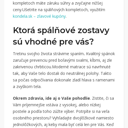
kompletoch máte záruku súhry a zvyčajne nižšej
ceny.Ušetrite na spálňových kompletoch, využitím
kondela.sk – zľavové kupóny
.
Ktorá spálňové zostavy
sú vhodné pre vás?
Tretinu svojho života strávime spaním
.
Kvalitný spánok
zaručuje prevenciu pred boľavými svalmi, kĺbmi, aj zle
zakrivenou chrbticou.Moderné matrace sú navrhnuté
tak, aby Vaše telo dostali do neutrálnej polohy. Takto
sa počas odpočívania dokonale zladí hlava s ramenami
a zvyškom tela.
Okrem zdravia, ide aj o Vaše pohodlie
. Zistite, či sa
Vám príjemnejšie vstáva z vysokej, alebo nízkej
postele a podľa toho zúžte výber. Potrpíte si na veľa
osobného priestoru? Vyhľadajte dvojlôžkové namiesto
jednolôžkových, aj keby mala byť celá len pre Vás. Keď