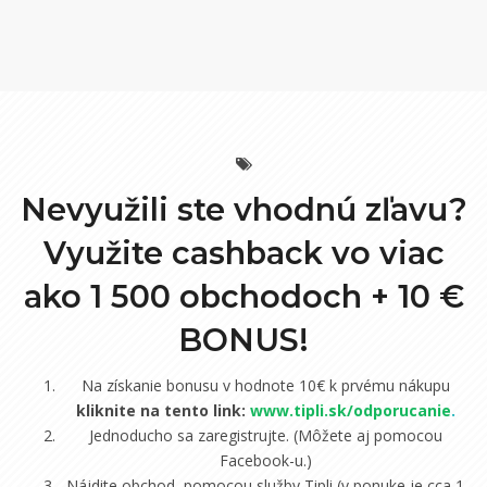
Nevyužili ste vhodnú zľavu?
Využite cashback vo viac
ako 1 500 obchodoch +
10 €
BONUS!
Na získanie bonusu v hodnote 10€ k prvému nákupu
kliknite na tento link:
www.tipli.sk/odporucanie
.
Jednoducho sa zaregistrujte. (Môžete aj pomocou
Facebook-u.)
Nájdite obchod, pomocou služby Tipli (v ponuke je cca 1