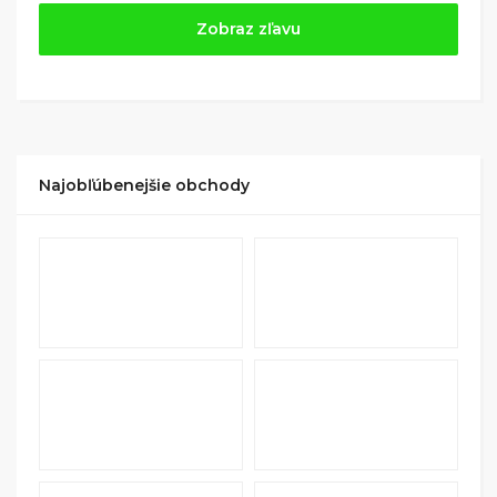
Jednoducho si
nájdite obchod, pomocou služby
Zobraz zľavu
Tipli
(v ponuke je cca 1 500 obchodov).
Kliknite na tlačidlo „Nakupovať“.
(Následne
budete presmerovaný na stránku kde zrealizujete
nákup
.
Hotovo!
Na vašom účte na Tipli budete vidieť,
koľko sa vám z nákupu vrátilo. Po potvrdení
Najobľúbenejšie obchody
nákupu, si tieto peniaze môžete dať hneď vyplatiť
na váš bankový účet.