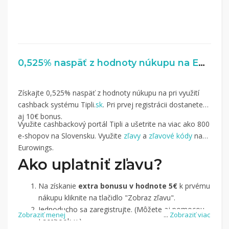
0,525% naspäť z hodnoty núkupu na Eurowings.com
Získajte 0,525% naspäť z hodnoty núkupu na pri využití
cashback systému Tipli.
sk
. Pri prvej registrácii dostanete
aj 10€ bonus.
Využite cashbackový portál Tipli a ušetrite na viac ako 800
e-shopov na Slovensku. Využite
zľavy
a
zľavové kódy
na
Eurowings.
Ako uplatniť zľavu?
Na získanie
extra bonusu v hodnote 5€
k prvému
nákupu kliknite na tlačidlo "Zobraz zľavu".
Jednoducho sa zaregistrujte. (Môžete aj pomocou
Zobraziť menej
...
Zobraziť viac
Facebook-u.)