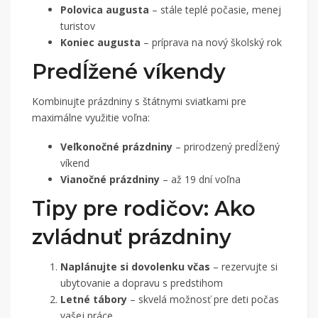
Polovica augusta
– stále teplé počasie, menej
turistov
Koniec augusta
– príprava na nový školský rok
Predĺžené víkendy
Kombinujte prázdniny s štátnymi sviatkami pre
maximálne využitie voľna:
Veľkonočné prázdniny
– prirodzený predĺžený
víkend
Vianočné prázdniny
– až 19 dní voľna
Tipy pre rodičov: Ako
zvládnuť prázdniny
Naplánujte si dovolenku včas
– rezervujte si
ubytovanie a dopravu s predstihom
Letné tábory
– skvelá možnosť pre deti počas
vašej práce