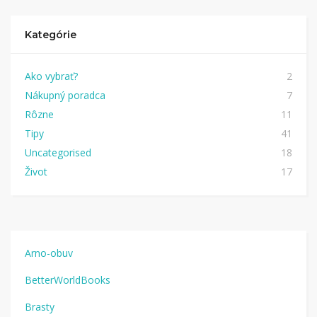
Kategórie
Ako vybrať?
2
Nákupný poradca
7
Rôzne
11
Tipy
41
Uncategorised
18
Život
17
Arno-obuv
BetterWorldBooks
Brasty