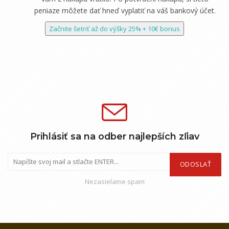
peniaze môžete dať hneď vyplatiť na váš bankový účet.
Začnite šetriť až do výšky 25% + 10€ bonus
Prihlásiť sa na odber najlepších zľiav
ODOSLAŤ
Nezasielame spam