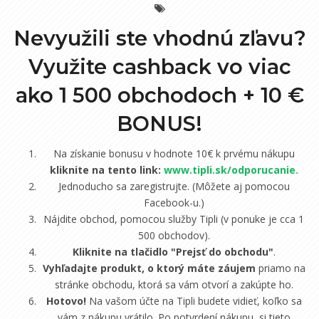
Nevyužili ste vhodnú zľavu?
Využite cashback vo viac
ako 1 500 obchodoch +
10 €
BONUS!
Na získanie bonusu v hodnote 10€ k prvému nákupu
kliknite na tento link:
www.tipli.sk/odporucanie
.
Jednoducho sa zaregistrujte. (Môžete aj pomocou
Facebook-u.)
Nájdite obchod, pomocou služby Tipli (v ponuke je cca 1
500 obchodov).
Kliknite na tlačidlo "Prejsť do obchodu"
.
Vyhľadajte produkt, o ktorý máte záujem
priamo na
stránke obchodu, ktorá sa vám otvorí a zakúpte ho.
Hotovo!
Na vašom účte na Tipli budete vidieť, koľko sa
vám z nákupu vrátilo. Po potvrdení nákupu, si tieto