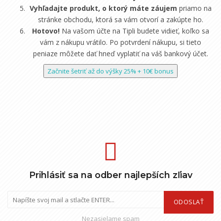
Vyhľadajte produkt, o ktorý máte záujem
priamo na
stránke obchodu, ktorá sa vám otvorí a zakúpte ho.
Hotovo!
Na vašom účte na Tipli budete vidieť, koľko sa
vám z nákupu vrátilo. Po potvrdení nákupu, si tieto
peniaze môžete dať hneď vyplatiť na váš bankový účet.
Začnite šetriť až do výšky 25% + 10€ bonus
Prihlásiť sa na odber najlepších zľiav
ODOSLAŤ
Nezasielame spam