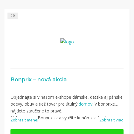
0
Bonprix – nová akcia
Objednajte si v našom e-shope dámske, detské aj pánske
odevy, obuv a tiež tovar pre útulný
domov
. V bonprixe
nájdete zaručene to pravé.
Nakupujte na Bonprix.sk a využite kupón z kategórie:
Zobraziť menej
...
Zobraziť viac
Móda