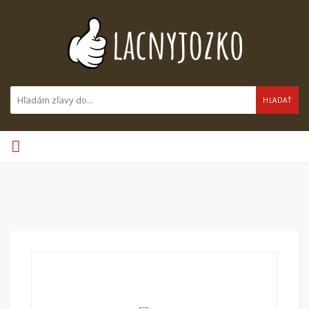
HĽADAŤ