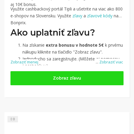
aj 10€ bonus.
Využite cashbackový portál Tipli a ušetrite na viac ako 800
e-shopov na Slovensku. Využite
zľavy
a
zľavové kódy
na
Bonprix.
Ako uplatniť zľavu?
Na získanie
extra bonusu v hodnote 5€
k prvému
nákupu kliknite na tlačidlo "Zobraz zľavu".
Jednoducho sa zaregistrujte. (Môžete aj pomocou
Zobraziť menej
...
Zobraziť viac
Facebook-u.)
Jednoducho si
nájdite obchod, pomocou služby
Zobraz zľavu
Tipli
(v ponuke je cca 1 500 obchodov).
Kliknite na tlačidlo „Nakupovať“.
(Následne
budete presmerovaný na stránku kde zrealizujete
nákup.
Hotovo!
Na vašom účte na Tipli budete vidieť,
koľko sa vám z nákupu vrátilo. Po potvrdení
0
nákupu, si tieto peniaze môžete dať hneď vyplatiť
na váš bankový účet.