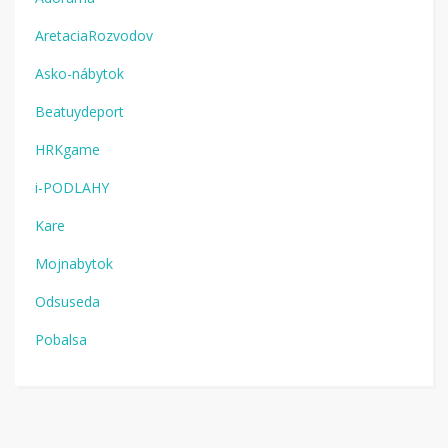
AretaciaRozvodov
Asko-nábytok
Beatuydeport
HRKgame
i-PODLAHY
Kare
Mojnabytok
Odsuseda
Pobalsa