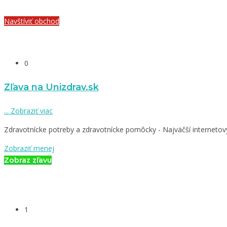
Navštíviť obchod
0
Zľava na Unizdrav.sk
...
Zobraziť viac
Zdravotnícke potreby a zdravotnícke pomôcky - Najväčší interneto
Zobraziť menej
Zobraz zľavu
1