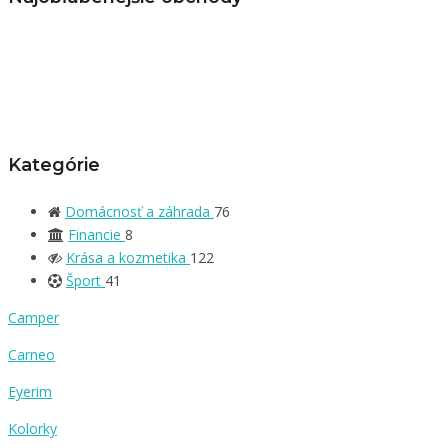
Kategórie
Domácnosť a záhrada
76
Financie
8
Krása a kozmetika
122
Šport
41
Camper
Carneo
Eyerim
Kolorky