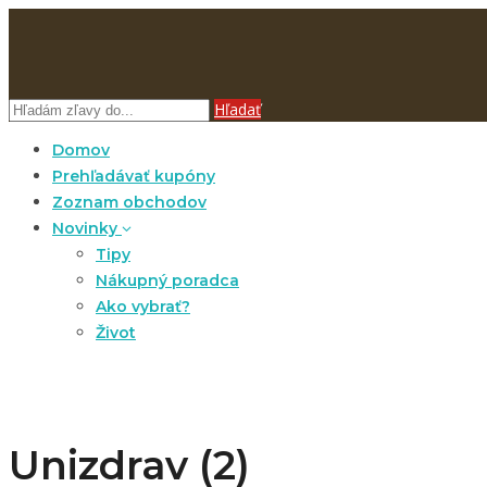
Hľadať
Domov
Prehľadávať kupóny
Zoznam obchodov
Novinky
Tipy
Nákupný poradca
Ako vybrať?
Život
Unizdrav (2)