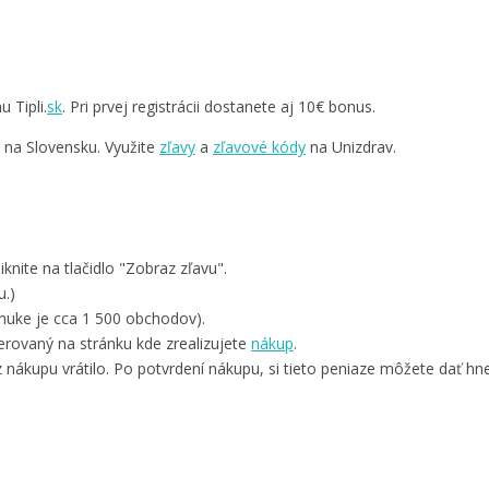
 Tipli.
sk
. Pri prvej registrácii dostanete aj 10€ bonus.
v na Slovensku. Využite
zľavy
a
zľavové kódy
na Unizdrav.
knite na tlačidlo "Zobraz zľavu".
u.)
nuke je cca 1 500 obchodov).
rovaný na stránku kde zrealizujete
nákup
.
 nákupu vrátilo. Po potvrdení nákupu, si tieto peniaze môžete dať hne