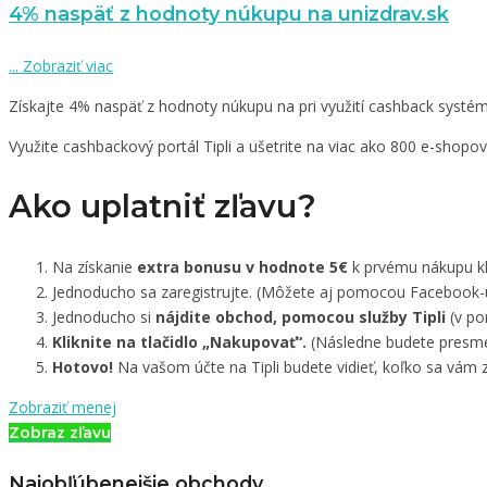
4% naspäť z hodnoty núkupu na unizdrav.sk
...
Zobraziť viac
Získajte 4% naspäť z hodnoty núkupu na pri využití cashback systému
Využite cashbackový portál Tipli a ušetrite na viac ako 800 e-shopo
Ako uplatniť zľavu?
Na získanie
extra bonusu v hodnote 5€
k prvému nákupu kli
Jednoducho sa zaregistrujte. (Môžete aj pomocou Facebook-
Jednoducho si
nájdite obchod, pomocou služby Tipli
(v po
Kliknite na tlačidlo „Nakupovať“.
(Následne budete presme
Hotovo!
Na vašom účte na Tipli budete vidieť, koľko sa vám z
Zobraziť menej
Zobraz zľavu
Najobľúbenejšie obchody