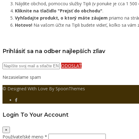
Nájdite obchod, pomocou služby Tipli (v ponuke je cca 1 500
Kliknite na tlačidlo "Prejsť do obchodu"
.
Vyhľadajte produkt, o ktorý máte záujem
priamo na strá
Hotovo!
Na vašom účte na Tipli budete vidieť, koľko sa vám z
Prihlásiť sa na odber najlepších zľiav
ODOSLAŤ
Nezasielame spam
© Designed With Love By SpoonThemes
Login To Your Account
×
Používateľské meno *