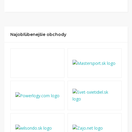
Kliknite na tlačidlo „Nakupovať“.
(Následne
budete presmerovaný na stránku kde zrealizujete
nákup
.
Hotovo!
Na vašom účte na Tipli budete vidieť,
koľko sa vám z nákupu vrátilo. Po potvrdení
Najobľúbenejšie obchody
nákupu, si tieto peniaze môžete dať hneď vyplatiť
na váš bankový účet.