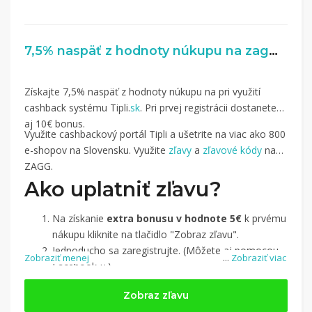
7,5% naspäť z hodnoty núkupu na zagg.sk
Získajte 7,5% naspäť z hodnoty núkupu na pri využití
cashback systému Tipli.
sk
. Pri prvej registrácii dostanete
aj 10€ bonus.
Využite cashbackový portál Tipli a ušetrite na viac ako 800
e-shopov na Slovensku. Využite
zľavy
a
zľavové kódy
na
ZAGG.
Ako uplatniť zľavu?
Na získanie
extra bonusu v hodnote 5€
k prvému
nákupu kliknite na tlačidlo "Zobraz zľavu".
Jednoducho sa zaregistrujte. (Môžete aj pomocou
Zobraziť menej
...
Zobraziť viac
Facebook-u.)
Jednoducho si
nájdite obchod, pomocou služby
Zobraz zľavu
Tipli
(v ponuke je cca 1 500 obchodov).