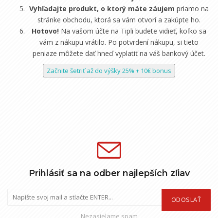
Vyhľadajte produkt, o ktorý máte záujem
priamo na
stránke obchodu, ktorá sa vám otvorí a zakúpte ho.
Hotovo!
Na vašom účte na Tipli budete vidieť, koľko sa
vám z nákupu vrátilo. Po potvrdení nákupu, si tieto
peniaze môžete dať hneď vyplatiť na váš bankový účet.
Začnite šetriť až do výšky 25% + 10€ bonus
Prihlásiť sa na odber najlepších zľiav
ODOSLAŤ
Nezasielame spam