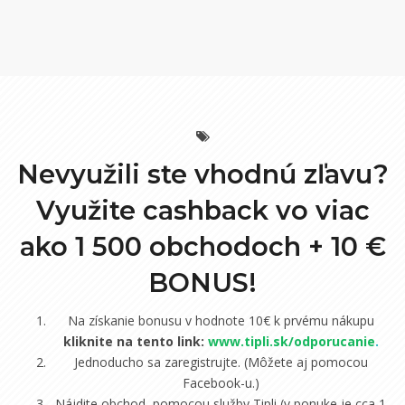
Nevyužili ste vhodnú zľavu?
Využite cashback vo viac
ako 1 500 obchodoch +
10 €
BONUS!
Na získanie bonusu v hodnote 10€ k prvému nákupu
kliknite na tento link:
www.tipli.sk/odporucanie
.
Jednoducho sa zaregistrujte. (Môžete aj pomocou
Facebook-u.)
Nájdite obchod, pomocou služby Tipli (v ponuke je cca 1