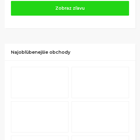
Jednoducho si
nájdite obchod, pomocou služby
Zobraz zľavu
Tipli
(v ponuke je cca 1 500 obchodov).
Kliknite na tlačidlo „Nakupovať“.
(Následne
budete presmerovaný na stránku kde zrealizujete
nákup
.
Hotovo!
Na vašom účte na Tipli budete vidieť,
koľko sa vám z nákupu vrátilo. Po potvrdení
Najobľúbenejšie obchody
nákupu, si tieto peniaze môžete dať hneď vyplatiť
na váš bankový účet.