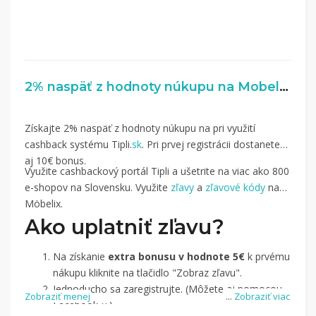
2% naspäť z hodnoty núkupu na Mobelix.sk
Získajte 2% naspäť z hodnoty núkupu na pri využití
cashback systému Tipli.
sk
. Pri prvej registrácii dostanete
aj 10€ bonus.
Využite cashbackový portál Tipli a ušetrite na viac ako 800
e-shopov na Slovensku. Využite
zľavy
a
zľavové kódy
na
Möbelix.
Ako uplatniť zľavu?
Na získanie
extra bonusu v hodnote 5€
k prvému
nákupu kliknite na tlačidlo "Zobraz zľavu".
Jednoducho sa zaregistrujte. (Môžete aj pomocou
Zobraziť menej
...
Zobraziť viac
Facebook-u.)